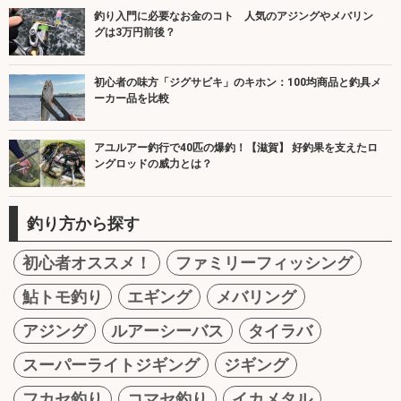
釣り入門に必要なお金のコト 人気のアジングやメバリン
グは3万円前後？
初心者の味方「ジグサビキ」のキホン：100均商品と釣具メ
ーカー品を比較
アユルアー釣行で40匹の爆釣！【滋賀】 好釣果を支えたロ
ングロッドの威力とは？
釣り方から探す
初心者オススメ！
ファミリーフィッシング
鮎トモ釣り
エギング
メバリング
アジング
ルアーシーバス
タイラバ
スーパーライトジギング
ジギング
フカセ釣り
コマセ釣り
イカメタル