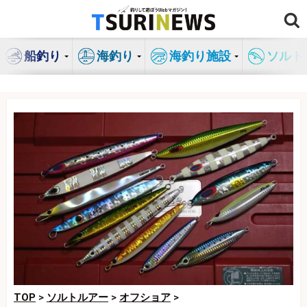
コ
ン
テ
船釣り
海釣り
海釣り施設
ソルト
ン
ツ
へ
ス
キ
ッ
プ
TOP
>
ソルトルアー
>
オフショア
>