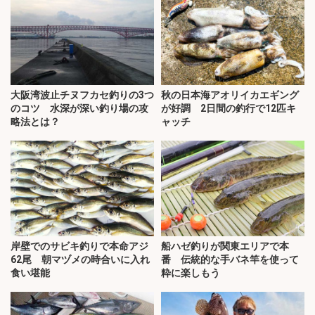
大阪湾波止チヌフカセ釣りの3つ
秋の日本海アオリイカエギング
のコツ 水深が深い釣り場の攻
が好調 2日間の釣行で12匹キ
略法とは？
ャッチ
岸壁でのサビキ釣りで本命アジ
船ハゼ釣りが関東エリアで本
62尾 朝マヅメの時合いに入れ
番 伝統的な手バネ竿を使って
食い堪能
粋に楽しもう