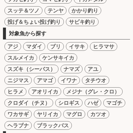
スッテ＆ツノ
テンヤ
かかり釣り
投げ＆ちょい投げ釣り
サビキ釣り
対象魚から探す
アジ
マダイ
ブリ
イサキ
ヒラマサ
スルメイカ
ケンサキイカ
スズキ（シーバス）
ナマズ
アユ
ニジマス
アマゴ
イワナ
タチウオ
ヒラメ
アオリイカ
メジナ（グレ・クロ）
クロダイ（チヌ）
シロギス
ハゼ
マゴチ
ワカサギ
ヤリイカ
マグロ
カツオ
ヘラブナ
ブラックバス