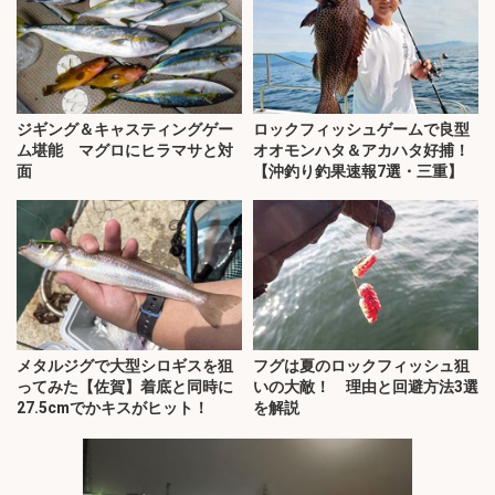
ジギング＆キャスティングゲー
ロックフィッシュゲームで良型
ム堪能 マグロにヒラマサと対
オオモンハタ＆アカハタ好捕！
面
【沖釣り釣果速報7選・三重】
メタルジグで大型シロギスを狙
フグは夏のロックフィッシュ狙
ってみた【佐賀】着底と同時に
いの大敵！ 理由と回避方法3選
27.5cmでかキスがヒット！
を解説