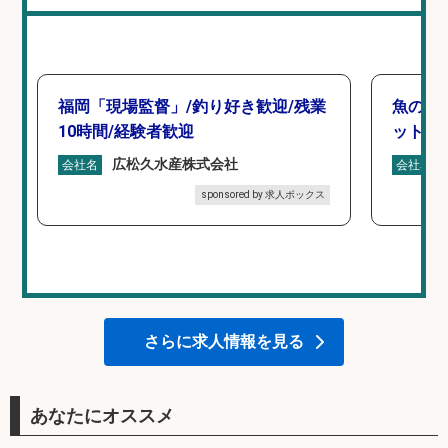
福岡「現場監督」/釣り好き歓迎/残業
魚の「
10時間/経験者歓迎
ットを
広松久水産株式会社
会社名
会社名
sponsored by 求人ボックス
さらに求人情報を見る
あなたにオススメ