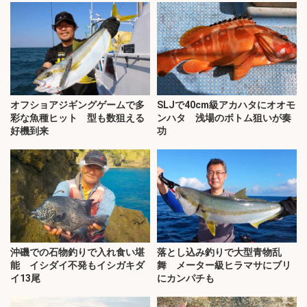
オフショアジギングゲームで多
SLJで40cm級アカハタにオオモ
彩な魚種ヒット 型も数狙える
ンハタ 浅場のボトム狙いが奏
好機到来
功
沖磯での石物釣りで入れ食い堪
落とし込み釣りで大型青物乱
能 イシダイ不発もイシガキダ
舞 メーター級ヒラマサにブリ
イ13尾
にカンパチも