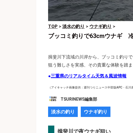
TOP
>
淡水の釣り
>
ウナギ釣り
>
ブッコミ釣りで63cmウナギ
揖斐川下流域の川岸から、ブッコミ釣りで
狙う難しさを実感、その貴重な体験を踏ま
●
三重県のリアルタイム天気＆風波情報
（アイキャッチ画像提供：週刊つりニュース中部版APC・石川
TSURINEWS編集部
淡水の釣り
ウナギ釣り
揖斐川で夜ウナギ狙い