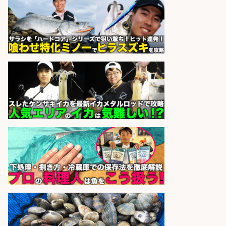
パーソルファクトリーパートナ
会社名
ーズ株式会社
sponsored by 求人ボックス
コンビニ/広島県/調理なし・軽作業
スタート お魚のパック詰め 品出し/
週4日から勤務OK/希望休が取得で
きる
株式会社ホットスタッフ五日市
会社名
sponsored by 求人ボックス
釣り具/評価・テスト・実験/釣り具
部品・工業用部品メーカー/Excel
株式会社スタッフサービス
会社名
sponsored by 求人ボックス