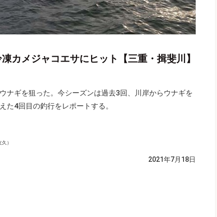
 冷凍カメジャコエサにヒット【三重・揖斐川】
ウナギを狙った。今シーズンは過去3回、川岸からウナギを
えた4回目の釣行をレポートする。
友久）
2021年7月18日