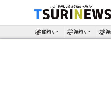
コ
ン
テ
ン
ツ
船釣り
海釣り
海
へ
ス
キ
ッ
プ