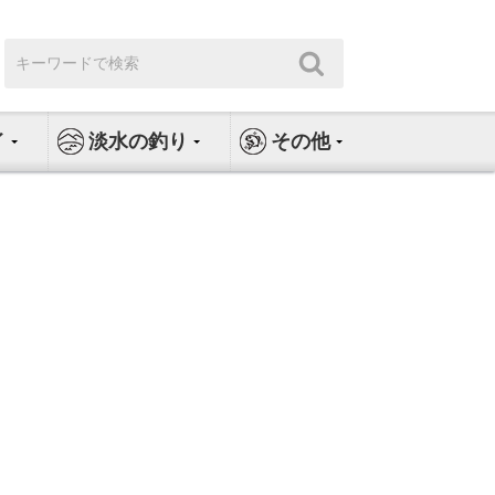
検
検
索:
索
イ
淡水の釣り
その他