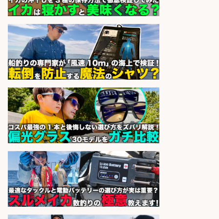
県/広島市西区
株式会社ホットスタッフ五日市
会社名
sponsored by 求人ボックス
精肉・青果・鮮魚販売/「志布志
市」「時給1,150円〜」志布志市で
お魚のカットや商品の陳列業務/時
間選べる×未経験歓迎×残業少なめ/
鹿児島県/志布志市
株式会社ホットスタッフ鹿児島
会社名
sponsored by 求人ボックス
日払いOKで即日収入/ライン作業員/
「堺市堺区」 未経験歓迎/入社祝金
10万円/堺市堺区の工場で自転車部
品や釣り具の組立/日払いOK&土日
祝休みで年間休日126日