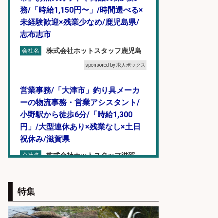
務/「時給1,150円〜」/時間選べる×
未経験歓迎×残業少なめ/鹿児島県/
志布志市
株式会社ホットスタッフ鹿児島
会社名
sponsored by 求人ボックス
営業事務/「大津市」釣り具メーカ
ーの物流事務・営業アシスタント/
小野駅から徒歩6分/「時給1,300
円」/大型連休あり×残業なし×土日
祝休み/滋賀県
株式会社ホットスタッフ滋賀
会社名
sponsored by 求人ボックス
特集
販売スタッフ/「未経験歓迎」魚を
捌く作業なし!イオン食品売場スタッ