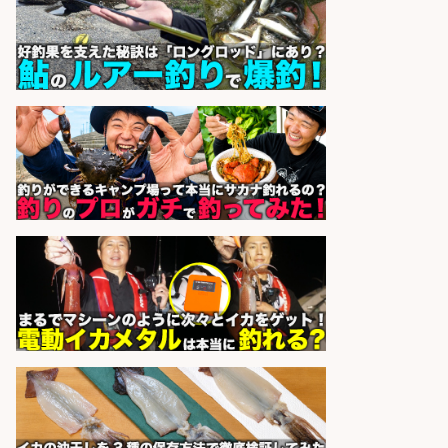
フ募集/東京都/目黒区
イオンスタイル碑文谷店
会社名
sponsored by 求人ボックス
精肉・青果・鮮魚販売/「志布志
市」「時給1,150円〜」志布志市内
でお魚のカットや商品の陳列スタッ
フ/車通勤OK×時間選べる×未経験歓
迎/鹿児島県/志布志市
株式会社ホットスタッフ鹿児島
会社名
sponsored by 求人ボックス
日払いOKで即日収入/製造スタッフ/
「広島市佐伯区」「時給1,200円」
日払いOK!広島市佐伯区でお魚のパ
ック詰めや品出しスタッフ/未経験
歓迎×残業少なめ×週4日〜OK/広島