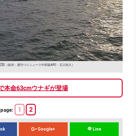
増加
（提供：週刊つりニュース中部版APC・石川友久）
で本命63cmウナギが登場
1
2
page:
ook
Google+
Line