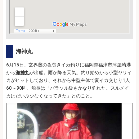
海神丸
6月15日、玄界灘の夜焚きイカ釣りに福岡県福津市津屋崎港
から
海神丸
が出船。雨が降る天気。釣り始めから小型ヤリイ
カがヒットしており、それから中型主体で夏イカ交じり1人
60～90匹。船長は「パラソル級もかなり釣れた。スルメイ
カはだいぶ少なくなってきた」とのこと。