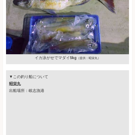
イカ泳がせでマダイ5kg
（提供：昭栄丸）
▼この釣り船について
昭栄丸
出船場所：岐志漁港