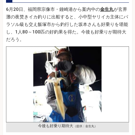
6月20日、福岡県宗像市・鐘崎港から案内中の
金生丸
が玄界
灘の夜焚きイカ釣りに出船すると、小中型ヤリイカ主体にパ
ラソル級も交え飯塚市から釣行した坂本さんも好乗りを堪能
し、1人80～100匹の好釣果を得た。今後も好乗りが期待大
だろう。
今後も好乗り期待大
（提供：金生丸）