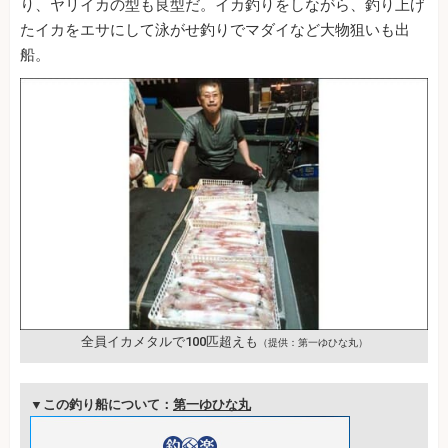
り、ヤリイカの型も良型だ。イカ釣りをしながら、釣り上げ
たイカをエサにして泳がせ釣りでマダイなど大物狙いも出
船。
全員イカメタルで100匹超えも
（提供：第一ゆひな丸）
▼この釣り船について：
第一ゆひな丸