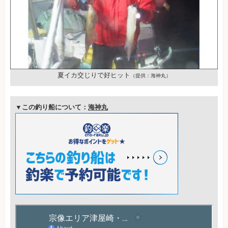
夏イカ交じりで好ヒット
（提供：海神丸）
▼この釣り船について：
海神丸