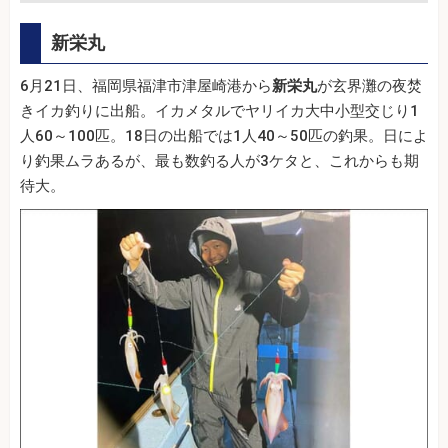
新栄丸
6月21日、福岡県福津市津屋崎港から
新栄丸
が玄界灘の夜焚
きイカ釣りに出船。イカメタルでヤリイカ大中小型交じり1
人60～100匹。18日の出船では1人40～50匹の釣果。日によ
り釣果ムラあるが、最も数釣る人が3ケタと、これからも期
待大。