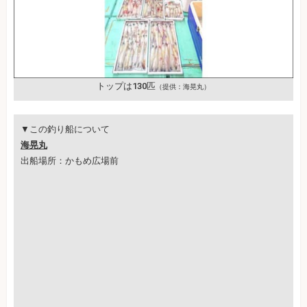
トップは130匹
（提供：海晃丸）
▼この釣り船について
海晃丸
出船場所：かもめ広場前