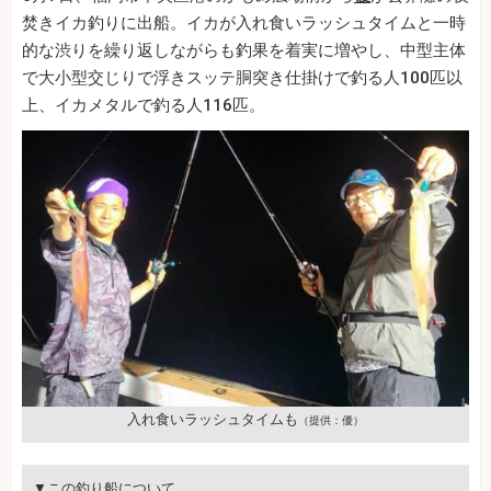
焚きイカ釣りに出船。イカが入れ食いラッシュタイムと一時
的な渋りを繰り返しながらも釣果を着実に増やし、中型主体
で大小型交じりで浮きスッテ胴突き仕掛けで釣る人100匹以
上、イカメタルで釣る人116匹。
入れ食いラッシュタイムも
（提供：優）
▼この釣り船について