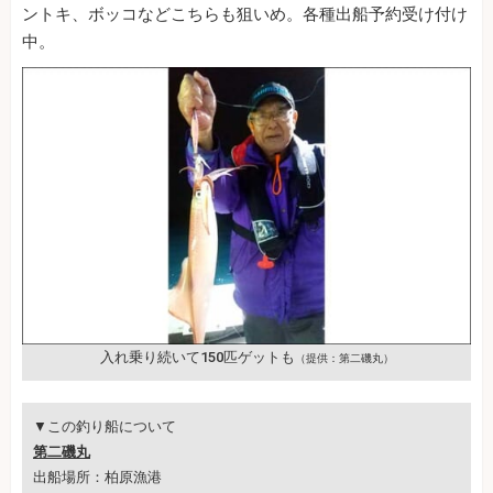
ントキ、ボッコなどこちらも狙いめ。各種出船予約受け付け
中。
入れ乗り続いて150匹ゲットも
（提供：第二磯丸）
▼この釣り船について
第二磯丸
出船場所：柏原漁港