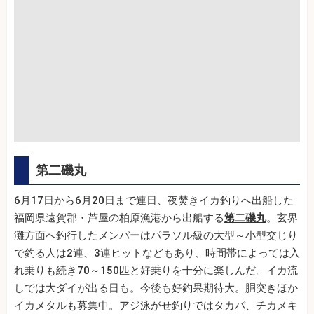
第二磯丸
6月17日から6月20日まで連日、夜焚きイカ釣りへ出船した
福岡県遠賀郡・芦屋の柏原漁港から出船する
第二磯丸
。玄界
灘方面へ釣行したメンバーはパラソル級の大型～小型交じり
で釣る人は2連、3連ヒットなどもあり、時間帯によっては入
れ乗りも続き70～150匹と好乗りを十分に楽しんだ。イカ流
しでは大ダイが出る日も。今後も好釣果期待大。胴突きほか
イカメタルも募集中。アジ泳がせ釣りではタカバ、チカメキ