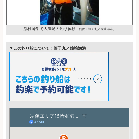
漁村留学で大満足の釣り体験
（提供：蛭子丸／鐘崎漁港）
▼この釣り船について：
蛭子丸／鐘崎漁港