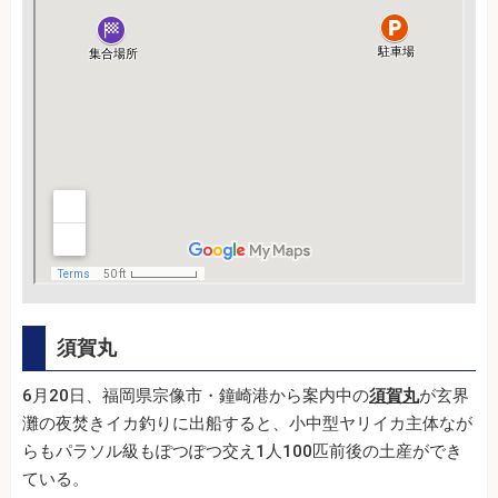
須賀丸
6月20日、福岡県宗像市・鐘崎港から案内中の
須賀丸
が玄界
灘の夜焚きイカ釣りに出船すると、小中型ヤリイカ主体なが
らもパラソル級もぽつぽつ交え1人100匹前後の土産ができ
ている。