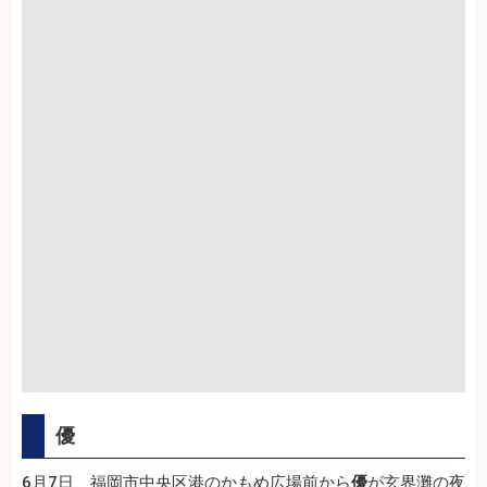
優
6月7日、福岡市中央区港のかもめ広場前から
優
が玄界灘の夜