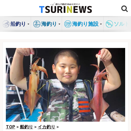
コ
ン
テ
船釣り
海釣り
海釣り施設
ソルト
ン
ツ
へ
ス
キ
ッ
プ
TOP
>
船釣り
>
イカ釣り
>