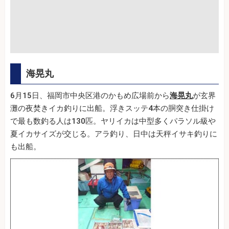
海晃丸
6月15日、福岡市中央区港のかもめ広場前から
海晃丸
が玄界
灘の夜焚きイカ釣りに出船。浮きスッテ4本の胴突き仕掛け
で最も数釣る人は130匹。ヤリイカは中型多くパラソル級や
夏イカサイズが交じる。アラ釣り、日中は天秤イサキ釣りに
も出船。