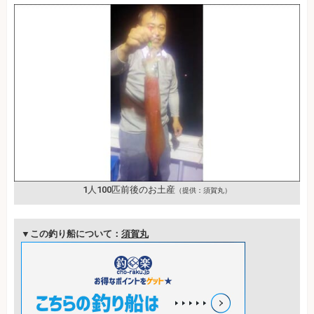
1人100匹前後のお土産
（提供：須賀丸）
▼この釣り船について：
須賀丸