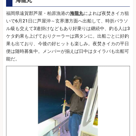
海龍丸
福岡県遠賀郡芦屋・柏原漁港の
海龍丸
によれば夜焚きイカ狙
いで6月21日に芦屋沖～玄界灘方面へ出船して、時折パラソ
ル級も交えて3連掛けなどもあり好乗りは継続中、釣る人は3
ケタ釣果も上げておりクーラーは満タンに。出船ごとに好釣
果も出ており、今後の好ヒットも楽しみ。夜焚きイカの平日
便は随時募集中。メンバーが揃えば日中はタイラバも出船可
能だ。