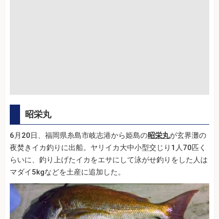
昭栄丸
6月20日、福岡県糸島市岐志港から姫島の
昭栄丸
が玄界灘の
夜焚きイカ釣りに出船。ヤリイカ大中小型交じり1人70匹く
らいに、釣り上げたイカをエサにして泳がせ釣りをした人は
マダイ5kgなどを土産に追加した。