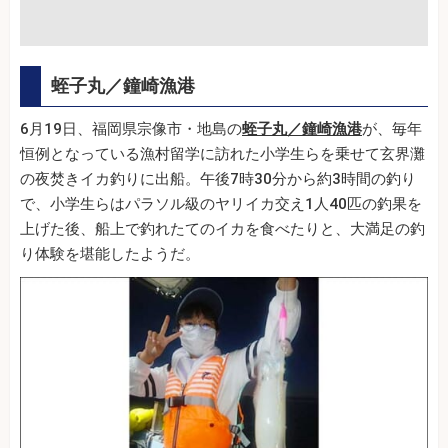
蛭子丸／鐘崎漁港
6月19日、福岡県宗像市・地島の
蛭子丸／鐘崎漁港
が、毎年
恒例となっている漁村留学に訪れた小学生らを乗せて玄界灘
の夜焚きイカ釣りに出船。午後7時30分から約3時間の釣り
で、小学生らはパラソル級のヤリイカ交え1人40匹の釣果を
上げた後、船上で釣れたてのイカを食べたりと、大満足の釣
り体験を堪能したようだ。