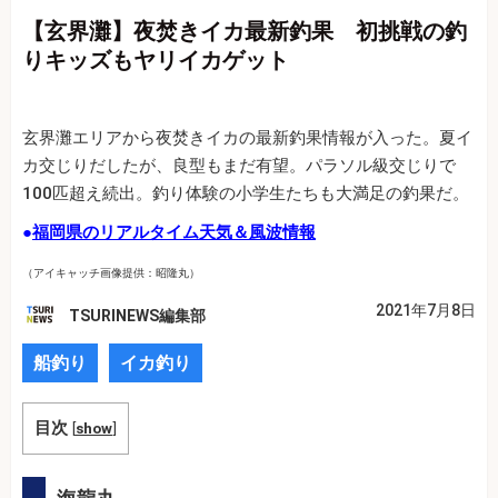
【玄界灘】夜焚きイカ最新釣果 初挑戦の釣
りキッズもヤリイカゲット
玄界灘エリアから夜焚きイカの最新釣果情報が入った。夏イ
カ交じりだしたが、良型もまだ有望。パラソル級交じりで
100匹超え続出。釣り体験の小学生たちも大満足の釣果だ。
●
福岡県のリアルタイム天気＆風波情報
（アイキャッチ画像提供：昭隆丸）
2021年7月8日
TSURINEWS編集部
船釣り
イカ釣り
目次
[
show
]