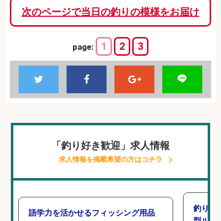
次のページで当日の釣りの模様をお届け
1
2
3
page:
「釣り好き歓迎」求人情報
求人情報を掲載希望の方はコチラ
釣り好
語学力を活かせるフィッシング用品
型ルー