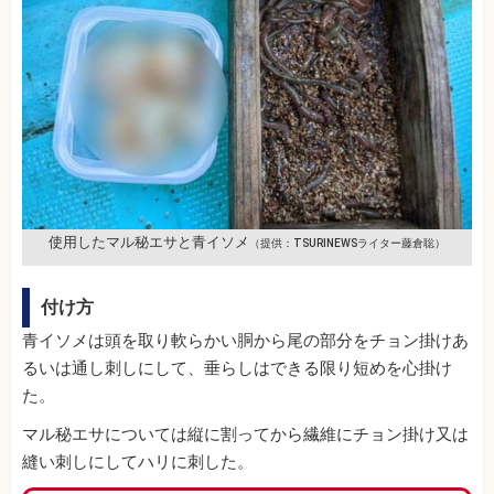
使用したマル秘エサと青イソメ
（提供：TSURINEWSライター藤倉聡）
付け方
青イソメは頭を取り軟らかい胴から尾の部分をチョン掛けあ
るいは通し刺しにして、垂らしはできる限り短めを心掛け
た。
マル秘エサについては縦に割ってから繊維にチョン掛け又は
縫い刺しにしてハリに刺した。