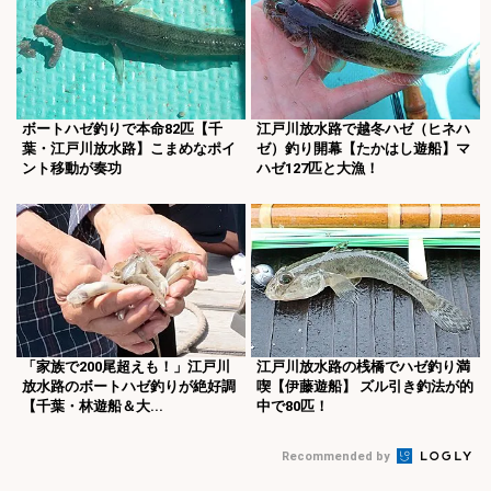
ボートハゼ釣りで本命82匹【千
江戸川放水路で越冬ハゼ（ヒネハ
葉・江戸川放水路】こまめなポイ
ゼ）釣り開幕【たかはし遊船】マ
ント移動が奏功
ハゼ127匹と大漁！
「家族で200尾超えも！」江戸川
江戸川放水路の桟橋でハゼ釣り満
放水路のボートハゼ釣りが絶好調
喫【伊藤遊船】 ズル引き釣法が的
【千葉・林遊船＆大...
中で80匹！
Recommended by