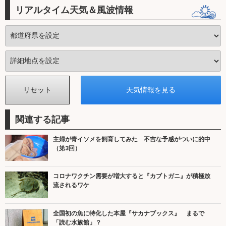
リアルタイム天気＆風波情報
関連する記事
主婦が青イソメを飼育してみた 不吉な予感がついに的中
（第3回）
コロナワクチン需要が増大すると『カブトガニ』が積極放
流されるワケ
全国初の魚に特化した本屋『サカナブックス』 まるで
「読む水族館」？