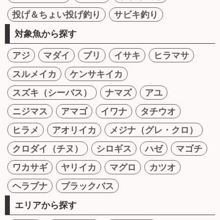
投げ＆ちょい投げ釣り
サビキ釣り
対象魚から探す
アジ
マダイ
ブリ
イサキ
ヒラマサ
スルメイカ
ケンサキイカ
スズキ（シーバス）
ナマズ
アユ
ニジマス
アマゴ
イワナ
タチウオ
ヒラメ
アオリイカ
メジナ（グレ・クロ）
クロダイ（チヌ）
シロギス
ハゼ
マゴチ
ワカサギ
ヤリイカ
マグロ
カツオ
ヘラブナ
ブラックバス
エリアから探す