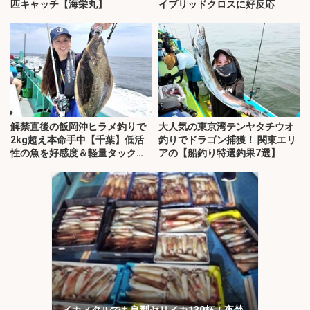
匹キャッチ【海栄丸】
イブリッドクロスに好反応
解禁直後の飯岡沖ヒラメ釣りで
大人気の東京湾テンヤタチウオ
2kg超え本命手中【千葉】低活
釣りでドラゴン捕獲！ 関東エリ
性の魚を好感度＆軽量タックル
アの【船釣り特選釣果7選】
で攻略