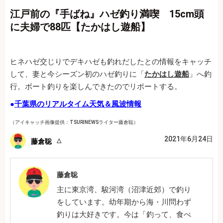
江戸前の『手ばね』ハゼ釣り満喫 15cm頭
に夫婦で88匹【たかはし遊船】
ヒネハゼ交じりでデキハゼも釣れだしたとの情報をキャッチ
して、妻と今シーズン初のハゼ釣りに「
たかはし遊船
」へ釣
行。ボート釣りを楽しんできたのでリポートする。
●
千葉県のリアルタイム天気＆風波情報
（アイキャッチ画像提供：TSURINEWSライター藤倉聡）
2021年6月24日
藤倉聡
藤倉聡
主に東京湾、駿河湾（沼津近郊）で釣り
をしています。幼年期から海・川問わず
釣りは大好きです。今は「釣って、食べ