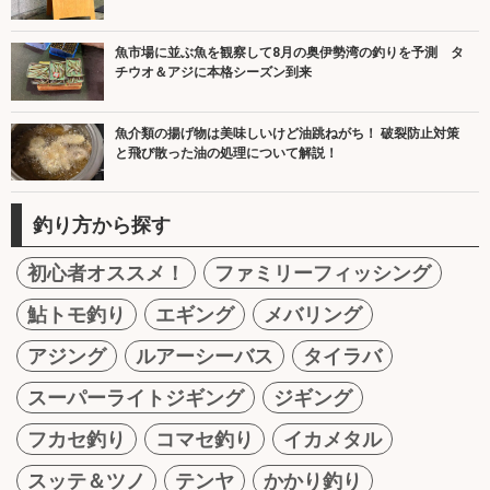
魚市場に並ぶ魚を観察して8月の奥伊勢湾の釣りを予測 タ
チウオ＆アジに本格シーズン到来
魚介類の揚げ物は美味しいけど油跳ねがち！ 破裂防止対策
と飛び散った油の処理について解説！
釣り方から探す
初心者オススメ！
ファミリーフィッシング
鮎トモ釣り
エギング
メバリング
アジング
ルアーシーバス
タイラバ
スーパーライトジギング
ジギング
フカセ釣り
コマセ釣り
イカメタル
スッテ＆ツノ
テンヤ
かかり釣り