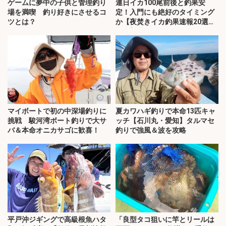
ゲームに夢中の子供と管理釣り
連日イカ100尾前後と釣果安
場を満喫 釣り好きにさせるコ
定！入門にも絶好のタイミング
ツとは？
か【夜焚きイカ釣果速報20選・
福岡】
マイボートで初の中深場釣りに
夏カワハギ釣りで本命13匹キャ
挑戦 駿河湾ボート釣りで大サ
ッチ【石川丸・愛知】タルマセ
バ＆本命オニカサゴに歓喜！
釣りで強風＆波を攻略
平戸沖ジギングで高級根魚ハタ
「良型タコ狙いに竿とリールは