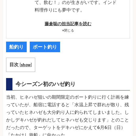
て、飲む！」のが生きがいです。インド
料理作りにも夢中です。
藤倉聡の担当記事を読む
×
閉じる
船釣り
ボート釣り
目次
[
show
]
今シーズン初のハゼ釣り
当初、ヒネハゼ狙いの期間限定のボート釣りに行く計画を練
っていたが、船宿に電話すると「水温上昇で群れが散り、残
っていたヒネハゼも大分釣り人に釣られてしまいました。し
かしデキハゼが釣れだしてヒネハゼも交じります」とのこと
だったので、ターゲットをデキハゼにかえて6月6日（日）
「たかはし遊船」に向かった。