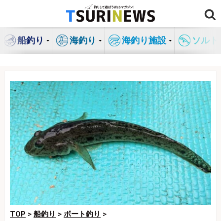
コ
ン
テ
船釣り
海釣り
海釣り施設
ソルト
ン
ツ
へ
ス
キ
ッ
プ
TOP
>
船釣り
>
ボート釣り
>