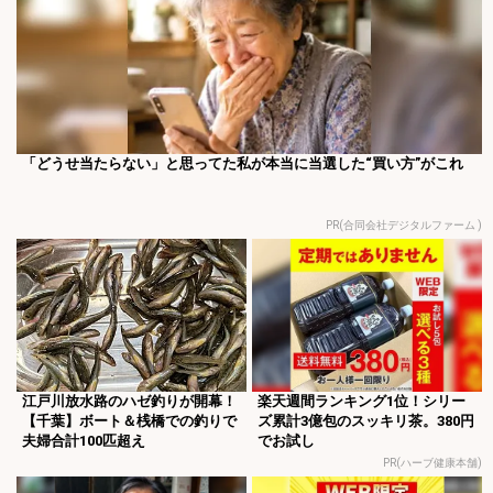
「どうせ当たらない」と思ってた私が本当に当選した“買い方”がこれ
PR(合同会社デジタルファーム )
江戸川放水路のハゼ釣りが開幕！
楽天週間ランキング1位！シリー
【千葉】ボート＆桟橋での釣りで
ズ累計3億包のスッキリ茶。380円
夫婦合計100匹超え
でお試し
PR(ハーブ健康本舗)