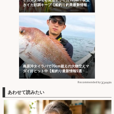
イカメタルでも良型ヤリイカ130杯！夜焚
きイカ好調キープ【船釣り釣果最新情報13
選・玄界灘】
島原沖タイラバで70cm超えの大物交えマ
ダイ好ヒット中【船釣り最新情報5選・大
分／熊本】
Recommended by