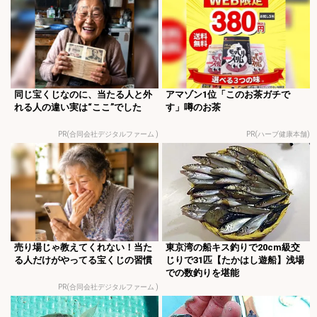
同じ宝くじなのに、当たる人と外
アマゾン1位「このお茶ガチで
れる人の違い実は“ここ”でした
す」噂のお茶
PR(合同会社デジタルファーム )
PR(ハーブ健康本舗)
売り場じゃ教えてくれない！当た
東京湾の船キス釣りで20cm級交
る人だけがやってる宝くじの習慣
じりで31匹【たかはし遊船】浅場
での数釣りを堪能
PR(合同会社デジタルファーム )