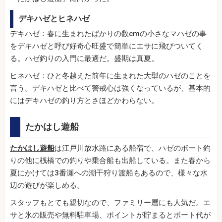
デキハゼとヒネハゼ
デキハゼ：春に生まれたばかりの数cmの小さなマハゼの事
をデキハゼと呼び好奇心旺盛で簡単にエサに飛びついてく
る。ハゼ釣りの入門に最適だ。盛期は真夏。
ヒネハゼ：ひと冬越えた前年に生まれた大型のハゼのことを
言う。デキハゼと比べて警戒心は強くなっているが、基本的
にはデキハゼの釣り方とさほどかわらない。
たかはし遊船
たかはし遊船
は江戸川放水路にある船宿で、ハゼのボート釣
りの他に桟橋での釣りや乗合船も出船している。また春から
夏にかけては3番瀬への潮干狩り渡船もあるので、様々な水
辺の遊びが楽しめる。
スタッフもとても親切なので、ファミリー層にも人気だ。エ
サと氷の販売や無料駐車場、ポイントが貯まるとボート代が