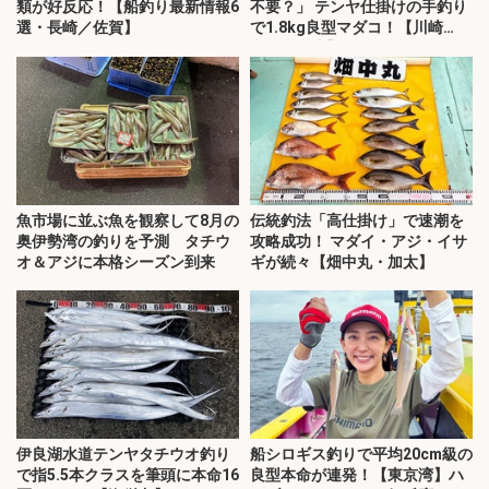
類が好反応！【船釣り最新情報6
不要？」 テンヤ仕掛けの手釣り
選・長崎／佐賀】
で1.8kg良型マダコ！【川崎
丸・東京湾】
魚市場に並ぶ魚を観察して8月の
伝統釣法「高仕掛け」で速潮を
奥伊勢湾の釣りを予測 タチウ
攻略成功！ マダイ・アジ・イサ
オ＆アジに本格シーズン到来
ギが続々【畑中丸・加太】
伊良湖水道テンヤタチウオ釣り
船シロギス釣りで平均20cm級の
で指5.5本クラスを筆頭に本命16
良型本命が連発！【東京湾】ハ