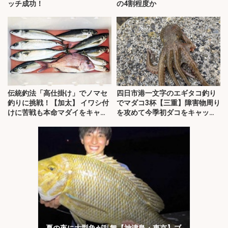
ッチ成功！
の4割程度か
伝統釣法「高仕掛け」でノマセ
四日市港一文字のエギタコ釣り
釣りに挑戦！【加太】 イワシ付
でマダコ3杯【三重】障害物周り
けに苦戦も本命マダイをキャッ
を攻めて今季初ダコをキャッ
チ！
チ！