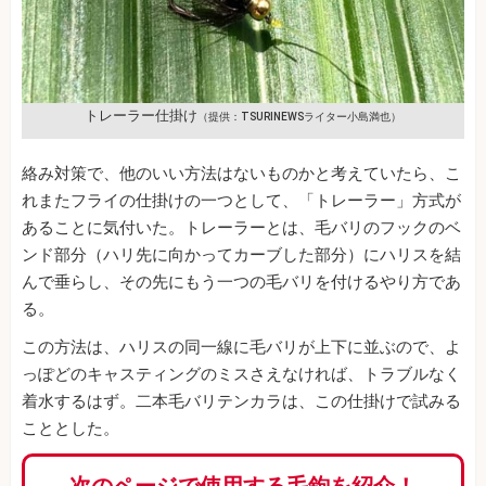
トレーラー仕掛け
（提供：TSURINEWSライター小島満也）
絡み対策で、他のいい方法はないものかと考えていたら、こ
れまたフライの仕掛けの一つとして、「トレーラー」方式が
あることに気付いた。トレーラーとは、毛バリのフックのベ
ンド部分（ハリ先に向かってカーブした部分）にハリスを結
んで垂らし、その先にもう一つの毛バリを付けるやり方であ
る。
この方法は、ハリスの同一線に毛バリが上下に並ぶので、よ
っぽどのキャスティングのミスさえなければ、トラブルなく
着水するはず。二本毛バリテンカラは、この仕掛けで試みる
こととした。
次のページで使用する毛鉤を紹介！