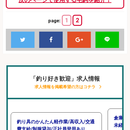
1
2
page:
「釣り好き歓迎」求人情報
求人情報を掲載希望の方はコチラ
倉庫で
釣り具のかんたん軽作業/高収入/交通
未経験
費支給/制服貸与/正社員登用あり