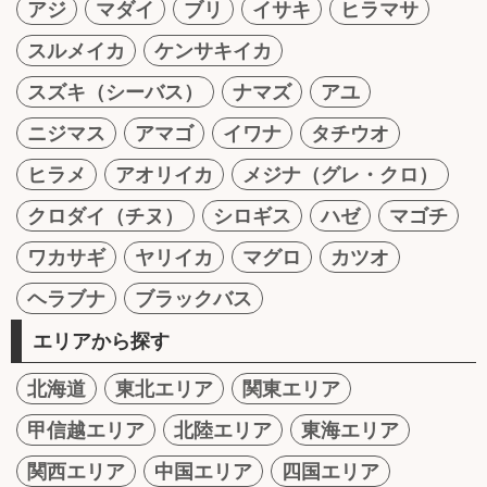
アジ
マダイ
ブリ
イサキ
ヒラマサ
スルメイカ
ケンサキイカ
スズキ（シーバス）
ナマズ
アユ
ニジマス
アマゴ
イワナ
タチウオ
ヒラメ
アオリイカ
メジナ（グレ・クロ）
クロダイ（チヌ）
シロギス
ハゼ
マゴチ
ワカサギ
ヤリイカ
マグロ
カツオ
ヘラブナ
ブラックバス
エリアから探す
北海道
東北エリア
関東エリア
甲信越エリア
北陸エリア
東海エリア
関西エリア
中国エリア
四国エリア