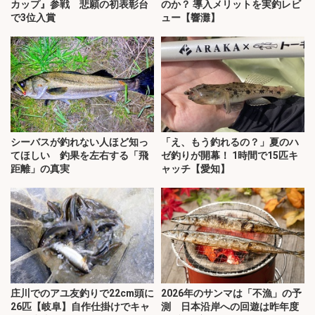
カップ』参戦 悲願の初表彰台
のか？ 導入メリットを実釣レビ
で3位入賞
ュー【響灘】
シーバスが釣れない人ほど知っ
「え、もう釣れるの？」夏のハ
てほしい 釣果を左右する「飛
ゼ釣りが開幕！ 1時間で15匹キ
距離」の真実
ャッチ【愛知】
庄川でのアユ友釣りで22cm頭に
2026年のサンマは「不漁」の予
26匹【岐阜】自作仕掛けでキャ
測 日本沿岸への回遊は昨年度