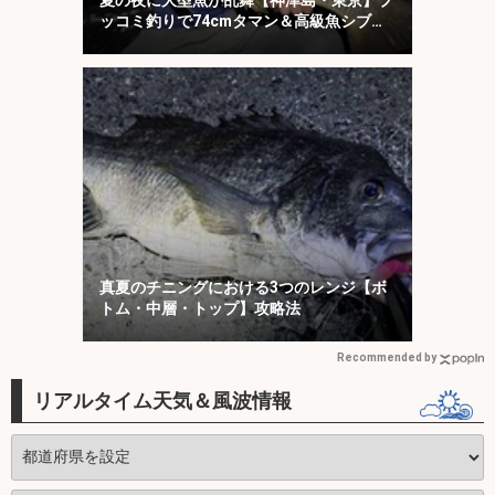
夏の夜に大型魚が乱舞【神津島・東京】ブ
ッコミ釣りで74cmタマン＆高級魚シブダ
イをキャッチ！
真夏のチニングにおける3つのレンジ【ボ
トム・中層・トップ】攻略法
Recommended by
リアルタイム天気＆風波情報