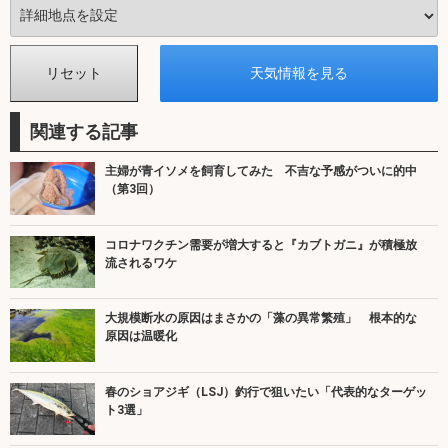
関連する記事
主婦が青イソメを飼育してみた 不吉な予感がついに的中
（第3回）
コロナワクチン需要が増大すると『カブトガニ』が積極放
流されるワケ
大規模断水の原因はまさかの「藻の異常繁殖」 根本的な
原因は温暖化
春のショアジギ（LSJ）釣行で狙いたい「代表的なターゲッ
ト3選」