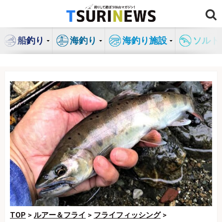
コ
ン
テ
船釣り
海釣り
海釣り施設
ソルト
ン
ツ
へ
ス
キ
ッ
プ
TOP
>
ルアー＆フライ
>
フライフィッシング
>