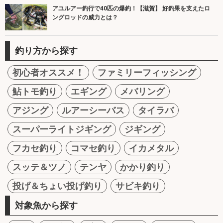
アユルアー釣行で40匹の爆釣！【滋賀】 好釣果を支えたロ
ングロッドの威力とは？
釣り方から探す
初心者オススメ！
ファミリーフィッシング
鮎トモ釣り
エギング
メバリング
アジング
ルアーシーバス
タイラバ
スーパーライトジギング
ジギング
フカセ釣り
コマセ釣り
イカメタル
スッテ＆ツノ
テンヤ
かかり釣り
投げ＆ちょい投げ釣り
サビキ釣り
対象魚から探す