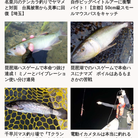
名栗川のテンカラ釣りでヤマメ
自作ビッグベイトルアーに衝撃
と対面 台風被害から見事に回
バイト！【京都】50cm級スモー
復【埼玉】
ルマウスバスをキャッチ
琵琶湖ハスゲームで本命つ抜け
琵琶湖でのハスゲームで本命ハ
達成！ ミノーとバイブレーショ
スにナマズ ボイルはあるもま
ン使い分け連発
さかの苦戦
千早川マス釣り場で『Tクラン
電動イカメタルは本当に釣れる