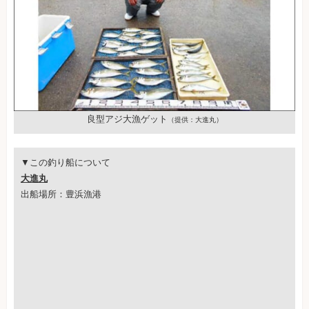
良型アジ大漁ゲット
（提供：大進丸）
▼この釣り船について
大進丸
出船場所：豊浜漁港