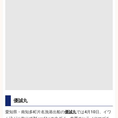
優誠丸
愛知県・南知多町片名漁港出船の
優誠丸
では4月10日、イワ