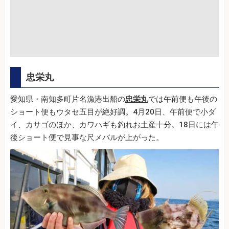
忠栄丸
愛知県・南知多町片名漁港出船の
忠栄丸
では午前便も午後の
ショート便もウタセ五目が絶好調。4月20日、午前便で小ダ
イ、カサゴのほか、カワハギも釣れお土産十分。18日には午
後ショート便で見事な尺メバルが上がった。