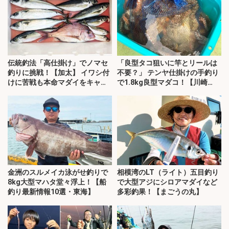
伝統釣法「高仕掛け」でノマセ
「良型タコ狙いに竿とリールは
釣りに挑戦！【加太】 イワシ付
不要？」 テンヤ仕掛けの手釣り
けに苦戦も本命マダイをキャッ
で1.8kg良型マダコ！【川崎
チ！
丸・東京湾】
金洲のスルメイカ泳がせ釣りで
相模湾のLT（ライト）五目釣り
8kg大型マハタ堂々浮上！【船
で大型アジにシロアマダイなど
釣り最新情報10選・東海】
多彩釣果！【まごうの丸】