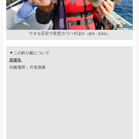
ウタセ五目で良型カワハギほか
（提供：忠栄丸）
▼この釣り船について
忠栄丸
出船場所：片名漁港