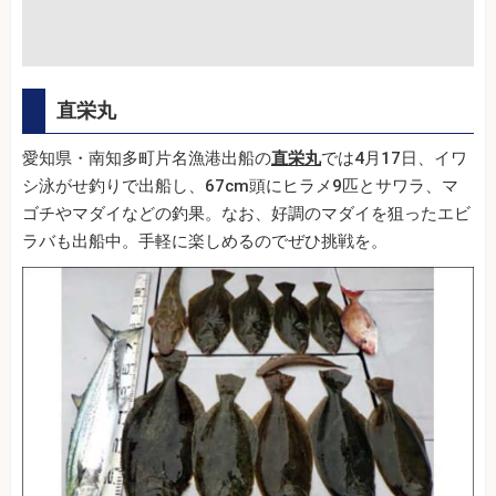
直栄丸
愛知県・南知多町片名漁港出船の
直栄丸
では4月17日、イワ
シ泳がせ釣りで出船し、67cm頭にヒラメ9匹とサワラ、マ
ゴチやマダイなどの釣果。なお、好調のマダイを狙ったエビ
ラバも出船中。手軽に楽しめるのでぜひ挑戦を。