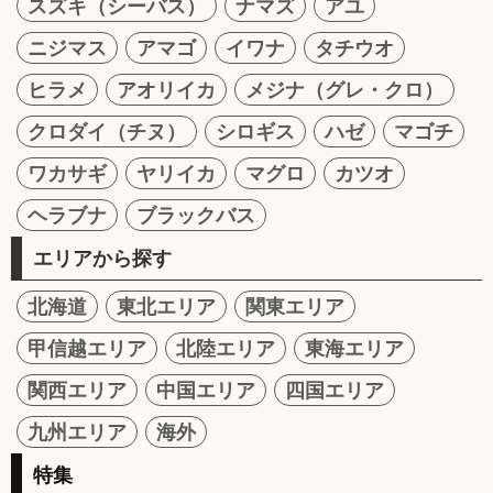
スズキ（シーバス）
ナマズ
アユ
ニジマス
アマゴ
イワナ
タチウオ
ヒラメ
アオリイカ
メジナ（グレ・クロ）
クロダイ（チヌ）
シロギス
ハゼ
マゴチ
ワカサギ
ヤリイカ
マグロ
カツオ
ヘラブナ
ブラックバス
エリアから探す
北海道
東北エリア
関東エリア
甲信越エリア
北陸エリア
東海エリア
関西エリア
中国エリア
四国エリア
九州エリア
海外
特集