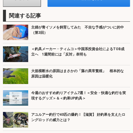
関連する記事
主婦が青イソメを飼育してみた 不吉な予感がついに的中
（第3回）
＜釣具メーカー・ティムコ＞中国系投資会社によるTOB成
立へ 1週間前には「反対」表明も
大規模断水の原因はまさかの「藻の異常繁殖」 根本的な
原因は温暖化
今週のおすすめ釣りアイテム7選！＜安全・快適な釣行を実
現するグッズ＞＆＜釣果UP釣具＞
アユルアー釣行で40匹の爆釣！【滋賀】 好釣果を支えたロ
ングロッドの威力とは？