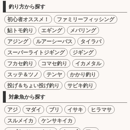
釣り方から探す
初心者オススメ！
ファミリーフィッシング
鮎トモ釣り
エギング
メバリング
アジング
ルアーシーバス
タイラバ
スーパーライトジギング
ジギング
フカセ釣り
コマセ釣り
イカメタル
スッテ＆ツノ
テンヤ
かかり釣り
投げ＆ちょい投げ釣り
サビキ釣り
対象魚から探す
アジ
マダイ
ブリ
イサキ
ヒラマサ
スルメイカ
ケンサキイカ