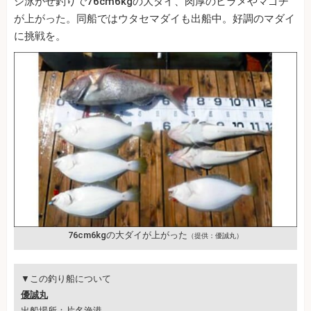
シ泳がせ釣りで76cm6kgの大ダイ、肉厚のヒラメやマゴチ
が上がった。同船ではウタセマダイも出船中。好調のマダイ
に挑戦を。
76cm6kgの大ダイが上がった
（提供：優誠丸）
▼この釣り船について
優誠丸
出船場所：片名漁港