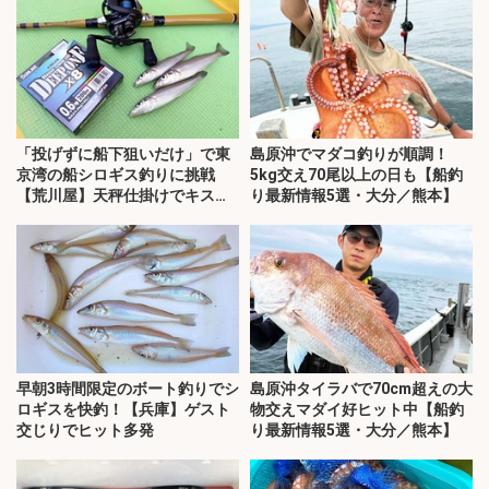
「投げずに船下狙いだけ」で東
島原沖でマダコ釣りが順調！
京湾の船シロギス釣りに挑戦
5kg交え70尾以上の日も【船釣
【荒川屋】天秤仕掛けでキス約
り最新情報5選・大分／熊本】
70匹！
早朝3時間限定のボート釣りでシ
島原沖タイラバで70cm超えの大
ロギスを快釣！【兵庫】ゲスト
物交えマダイ好ヒット中【船釣
交じりでヒット多発
り最新情報5選・大分／熊本】