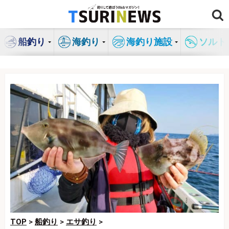
コ
ン
テ
船釣り
海釣り
海釣り施設
ソルト
ン
ツ
へ
ス
キ
ッ
プ
TOP
>
船釣り
>
エサ釣り
>