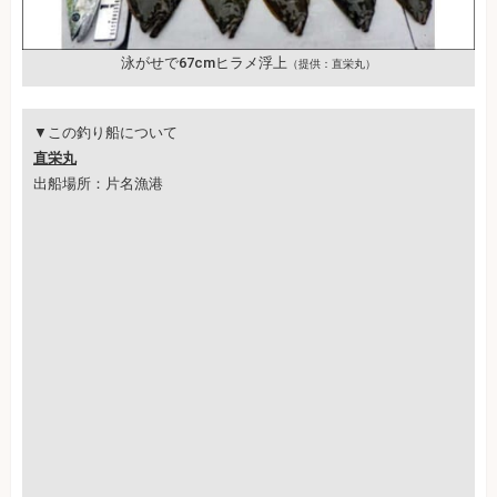
泳がせで67cmヒラメ浮上
（提供：直栄丸）
▼この釣り船について
直栄丸
出船場所：片名漁港