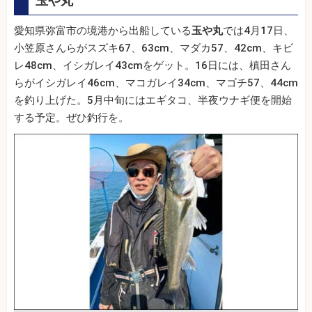
玉や丸
愛知県弥富市の境港から出船している
玉や丸
では4月17日、
小笠原さんらがスズキ67、63cm、マダカ57、42cm、キビ
レ48cm、イシガレイ43cmをゲット。16日には、槙田さん
らがイシガレイ46cm、マコガレイ34cm、マゴチ57、44cm
を釣り上げた。5月中旬にはエギタコ、半夜ウナギ便を開始
する予定。ぜひ釣行を。