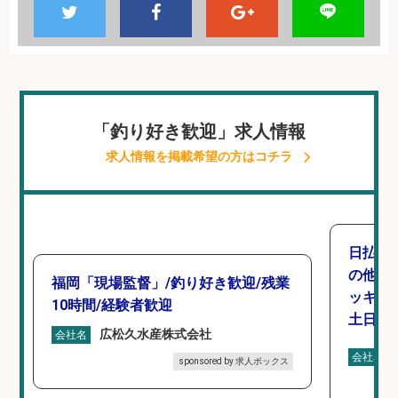
「釣り好き歓迎」求人情報
求人情報を掲載希望の方はコチラ
日払い
の他/
福岡「現場監督」/釣り好き歓迎/残業
ッキン
10時間/経験者歓迎
土日休み
広松久水産株式会社
会社名
会社名
sponsored by 求人ボックス