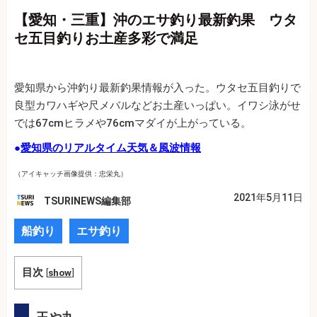
【愛知・三重】沖のエサ釣り最新釣果 ウタ
セ五目釣りお土産多彩で満足
愛知県から沖釣り最新釣果情報が入った。ウタセ五目釣りで
良型カワハギや尺メバルなどお土産いっぱい。イワシ泳がせ
では67cmヒラメや76cmマダイが上がっている。
●
愛知県のリアルタイム天気＆風波情報
（アイキャッチ画像提供：忠栄丸）
2021年5月11日
TSURINEWS編集部
船釣り
エサ釣り
目次
[
show
]