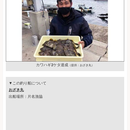
カワハギ2ケタ達成
（提供：おざき丸）
▼この釣り船について
おざき丸
出船場所：片名漁協