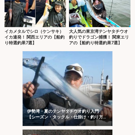
イカメタルでシロ（ケンサキ）
大人気の東京湾テンヤタチウオ
イカ連発！ 関西エリアの【船釣
釣りでドラゴン捕獲！ 関東エリ
り特選釣果7選】
アの【船釣り特選釣果7選】
伊勢湾・夏のテンヤタチウオ釣り入門
【シーズン・タックル・仕掛け・釣り方を
解説】