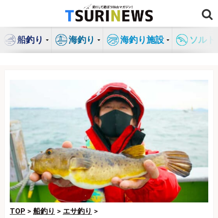
コ
ン
テ
船釣り
海釣り
海釣り施設
ソルト
ン
ツ
へ
ス
キ
ッ
プ
TOP
>
船釣り
>
エサ釣り
>