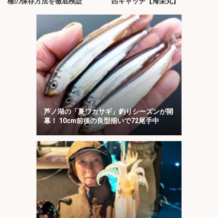
種の保存方法を徹底検証
匹キャッチ【海栄丸】
芦ノ湖の「夏ワカサギ」釣りシーズンが開
幕！ 10cm前後の良型揃いで72尾手中