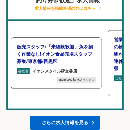
「釣り好き歓迎」求人情報
求人情報を掲載希望の方はコチラ
営業事
販売スタッフ/「未経験歓迎」魚を捌
の物流
く作業なし!イオン食品売場スタッフ
駅から徒
募集/東京都/目黒区
連休あ
県
イオンスタイル碑文谷店
会社名
会社名
sponsored by 求人ボックス
さらに求人情報を見る