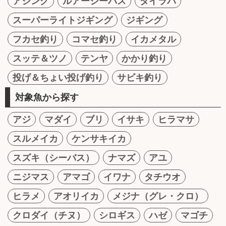
アジング
ルアーシーバス
タイラバ
スーパーライトジギング
ジギング
フカセ釣り
コマセ釣り
イカメタル
スッテ＆ツノ
テンヤ
かかり釣り
投げ＆ちょい投げ釣り
サビキ釣り
対象魚から探す
アジ
マダイ
ブリ
イサキ
ヒラマサ
スルメイカ
ケンサキイカ
スズキ（シーバス）
ナマズ
アユ
ニジマス
アマゴ
イワナ
タチウオ
ヒラメ
アオリイカ
メジナ（グレ・クロ）
クロダイ（チヌ）
シロギス
ハゼ
マゴチ