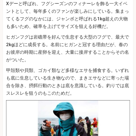
Xデーと呼ばれ、フグシーズンのフィナーレを飾る一大イベ
ントとして、毎年多くのファンが楽しみにしている。集まっ
てくるフグのなかには、ジャンボと呼ばれる1kg超えの大物
も多いため、確率を上げてサイズを狙える好機だ。
ヒガンフグは岩礁帯を好んで生息する大型のフグで、最大で
2kgほどに成長する。名前にヒガンと冠する理由だが、春の
お彼岸の時期に産卵を迎え、大量に接岸することからその名
がついた。
甲殻類や貝類、ゴカイ類など多様なエサを捕食する。いずれ
も底に生息している生き物なので、まきエサなどに寄った場
合を除き、摂餌行動のときは底を意識している。釣りでは底
スレスレを狙うのもこのためだ。