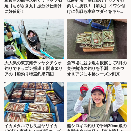
相模湾の船キス釣りでトップ45
伝統釣法「高仕掛け」でノマセ
尾【ちがさき丸】振分け仕掛け
釣りに挑戦！【加太】 イワシ付
に好反応！
けに苦戦も本命マダイをキャッ
チ！
大人気の東京湾テンヤタチウオ
魚市場に並ぶ魚を観察して8月の
釣りでドラゴン捕獲！ 関東エリ
奥伊勢湾の釣りを予測 タチウ
アの【船釣り特選釣果7選】
オ＆アジに本格シーズン到来
イカメタルでも良型ヤリイカ
船シロギス釣りで平均20cm級の