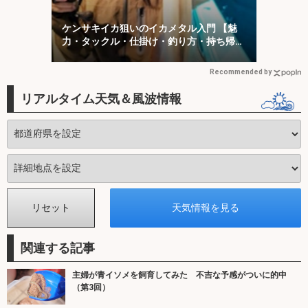
ケンサキイカ狙いのイカメタル入門 【魅
力・タックル・仕掛け・釣り方・持ち帰り
方を解説】
Recommended by
リアルタイム天気＆風波情報
関連する記事
主婦が青イソメを飼育してみた 不吉な予感がついに的中
（第3回）