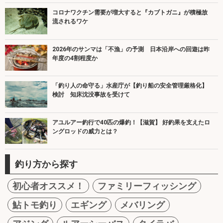
コロナワクチン需要が増大すると『カブトガニ』が積極放
流されるワケ
2026年のサンマは「不漁」の予測 日本沿岸への回遊は昨
年度の4割程度か
「釣り人の命守る」水産庁が【釣り船の安全管理厳格化】
検討 知床沈没事故を受けて
アユルアー釣行で40匹の爆釣！【滋賀】 好釣果を支えたロ
ングロッドの威力とは？
釣り方から探す
初心者オススメ！
ファミリーフィッシング
鮎トモ釣り
エギング
メバリング