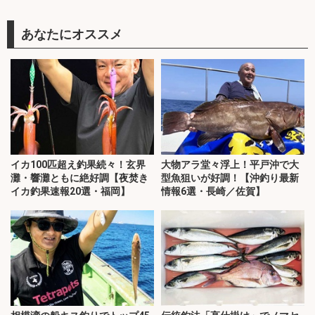
あなたにオススメ
イカ100匹超え釣果続々！玄界
大物アラ堂々浮上！平戸沖で大
灘・響灘ともに絶好調【夜焚き
型魚狙いが好調！【沖釣り最新
イカ釣果速報20選・福岡】
情報6選・長崎／佐賀】