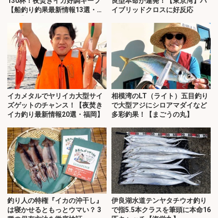
130杯！夜焚きイカ好調キープ
良型本命が連発！【東京湾】ハ
【船釣り釣果最新情報13選・玄
イブリッドクロスに好反応
界灘】
イカメタルでヤリイカ大型サイ
相模湾のLT（ライト）五目釣り
ズゲットのチャンス！【夜焚き
で大型アジにシロアマダイなど
イカ釣り最新情報20選・福岡】
多彩釣果！【まごうの丸】
釣り人の特権『イカの沖干し』
伊良湖水道テンヤタチウオ釣り
は寝かせるともっとウマい？ 3
で指5.5本クラスを筆頭に本命16