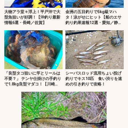
大物アラ堂々浮上！平戸沖で大
金洲の五目釣りで5kg級マハ
型魚狙いが好調！【沖釣り最新
タ！泳がせにヒット【船のエサ
情報6選・長崎／佐賀】
釣り釣果速報12選・愛知／静
岡】
「良型タコ狙いに竿とリールは
シーバスロッド流用ちょい投げ
不要？」 テンヤ仕掛けの手釣り
釣りでキス10匹 食い渋りを速
で1.8kg良型マダコ！【川崎
めの引き釣りで攻略！
丸・東京湾】