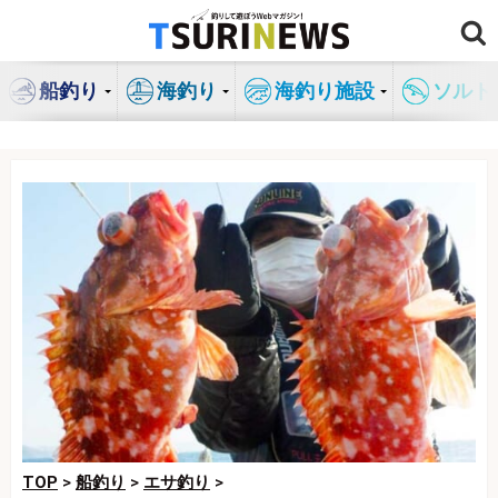
コ
ン
テ
船釣り
海釣り
海釣り施設
ソルト
ン
ツ
へ
ス
キ
ッ
プ
TOP
>
船釣り
>
エサ釣り
>