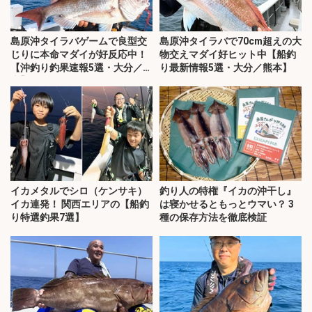
島原沖タイラバゲームで良型交
島原沖タイラバで70cm超えの大
じりに本命マダイが好反応中！
物交えマダイ好ヒット中【船釣
【沖釣り釣果速報5選・大分／熊
り最新情報5選・大分／熊本】
本】
イカメタルでシロ（ケンサキ）
釣り人の特権『イカの沖干し』
イカ連発！ 関西エリアの【船釣
は寝かせるともっとウマい？ 3
り特選釣果7選】
種の保存方法を徹底検証