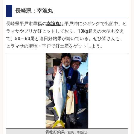
長崎県：幸漁丸
長崎県平戸市早福の
幸漁丸
は平戸沖にジギングで出船中。ヒ
ラマサやブリが好ヒットしており、10kg超えの大型も交え
て、50～60尾と連日好釣果が続いている。ぜひ皆さんも、
ヒラマサの聖地・平戸で好土産をゲットしよう。
青物好釣果
（提供：幸漁丸）