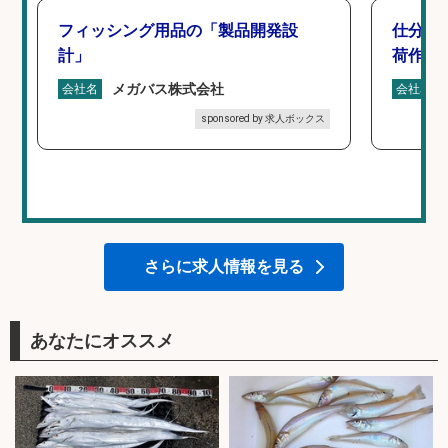
フィッシング用品の「製品開発設
仕分け
計」
荷作業
メガバス株式会社
会社名
会社名
sponsored by 求人ボックス
さらに求人情報を見る
あなたにオススメ