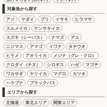
対象魚から探す
アジ
マダイ
ブリ
イサキ
ヒラマサ
スルメイカ
ケンサキイカ
スズキ（シーバス）
ナマズ
アユ
ニジマス
アマゴ
イワナ
タチウオ
ヒラメ
アオリイカ
メジナ（グレ・クロ）
クロダイ（チヌ）
シロギス
ハゼ
マゴチ
ワカサギ
ヤリイカ
マグロ
カツオ
ヘラブナ
ブラックバス
エリアから探す
北海道
東北エリア
関東エリア