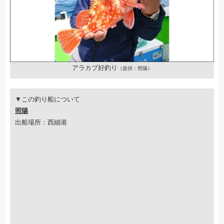
アラカブ好釣り
（提供：照陽）
▼この釣り船について
照陽
出船場所：西細港