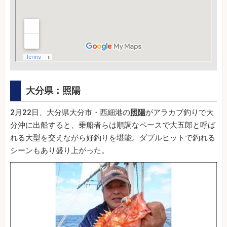
大分県：照陽
2月22日、大分県大分市・西細港の
照陽
がアラカブ釣りで大
分沖に出船すると、乗船者らは順調なペースで大五郎と呼ば
れる大型を交えながら好釣りを堪能。ダブルヒットで釣れる
シーンもあり盛り上がった。