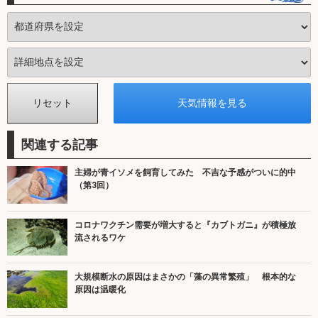
関連する記事
主婦が青イソメを飼育してみた 不吉な予感がついに的中
（第3回）
コロナワクチン需要が増大すると『カブトガニ』が積極放
流されるワケ
大規模断水の原因はまさかの「藻の異常繁殖」 根本的な
原因は温暖化