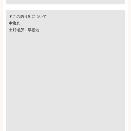
▼この釣り船について
幸漁丸
出船場所：早福港