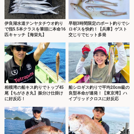
伊良湖水道テンヤタチウオ釣り
早朝3時間限定のボート釣りでシ
で指5.5本クラスを筆頭に本命16
ロギスを快釣！【兵庫】ゲスト
匹キャッチ【海栄丸】
交じりでヒット多発
相模湾の船キス釣りでトップ45
船シロギス釣りで平均20cm級の
尾【ちがさき丸】振分け仕掛け
良型本命が連発！【東京湾】ハ
に好反応！
イブリッドクロスに好反応