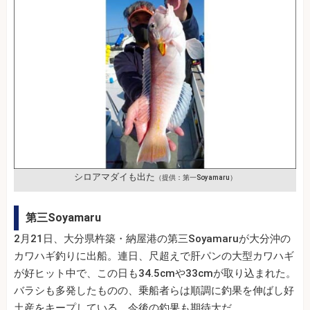
シロアマダイも出た
（提供：第一Soyamaru）
第三Soyamaru
2月21日、大分県杵築・納屋港の第三Soyamaruが大分沖の
カワハギ釣りに出船。連日、尺超えで肝パンの大型カワハギ
が好ヒット中で、この日も34.5cmや33cmが取り込まれた。
バラシも多発したものの、乗船者らは順調に釣果を伸ばし好
土産をキープしている。今後の釣果も期待大だ。