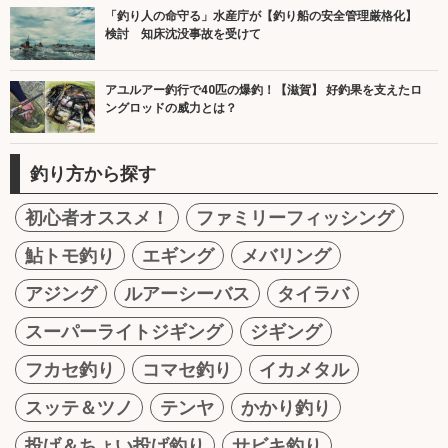
「釣り人の命守る」水産庁が【釣り船の安全管理厳格化】
検討 知床沈没事故を受けて
アユルアー釣行で40匹の爆釣！【滋賀】 好釣果を支えたロ
ングロッドの威力とは？
釣り方から探す
初心者オススメ！
ファミリーフィッシング
鮎トモ釣り
エギング
メバリング
アジング
ルアーシーバス
タイラバ
スーパーライトジギング
ジギング
フカセ釣り
コマセ釣り
イカメタル
スッテ＆ツノ
テンヤ
かかり釣り
投げ＆ちょい投げ釣り
サビキ釣り