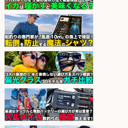
営業事務/釣り具メーカーでの営業
アシスタントのお仕事/残業なし/即
日勤務可/営業事務/軽作業
株式会社パソナ
会社名
sponsored by 求人ボックス
人材紹介事業責任者候補/飲食業界
向けSaaS企業「魚ぽち」/東証グロ
ース市場上場
株式会社フーディソン
会社名
sponsored by 求人ボックス
日払いOKで即日収入/軽作業・物流
その他/「9月末までの短期」釣り具
のピッキング作業など/残業少なめ/
日勤&土日休み/未経験OK!