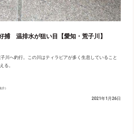
好捕 温排水が狙い目【愛知・荒子川】
荒子川へ釣行。この川はティラピアが多く生息していること
える。
祐介）
2021年1月26日