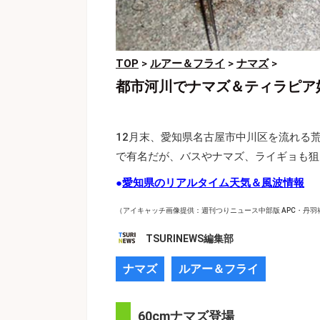
TOP
>
ルアー＆フライ
>
ナマズ
>
都市河川でナマズ＆ティラピア
12月末、愛知県名古屋市中川区を流れる
で有名だが、バスやナマズ、ライギョも狙
●
愛知県のリアルタイム天気＆風波情報
（アイキャッチ画像提供：週刊つりニュース中部版 APC・丹羽
TSURINEWS編集部
ナマズ
ルアー＆フライ
60cmナマズ登場