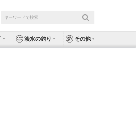
検
検
索:
索
イ
淡水の釣り
その他