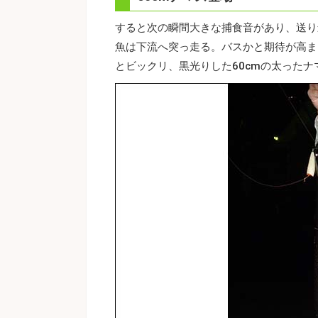
すると次の瞬間大きな捕食音があり、送り
魚は下流へ突っ走る。バスかと期待が高ま
とビックリ、黒光りした60cmの太ったナ