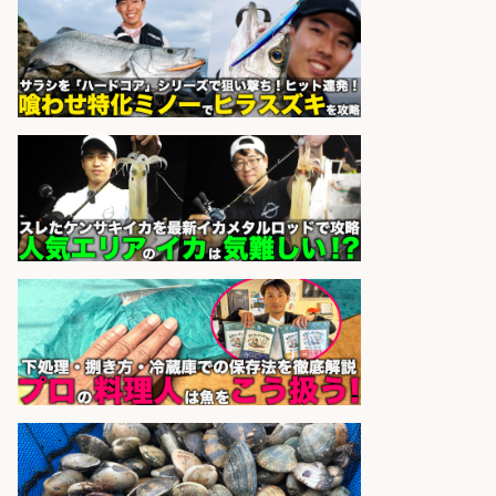
UTエージェント株式会社 関西第
会社名
二CU
sponsored by 求人ボックス
さらに求人情報を見る