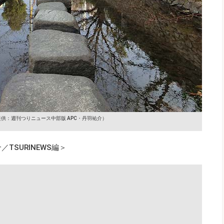
提供：週刊つりニュース中部版 APC・丹羽祐介）
TSURINEWS編＞