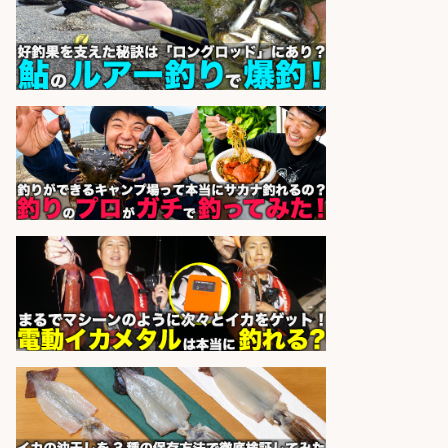
販売スタッフ/「未経験歓迎」魚を
捌く作業なし!イオン食品売場スタッ
フ募集/東京都/目黒区
イオンスタイル碑文谷店
会社名
sponsored by 求人ボックス
フィッシング用品の「製品開発設
計」
メガバス株式会社
会社名
sponsored by 求人ボックス
魚の「バイヤー」貴方の目利きでヒ
ットを生む、裁量バイヤー募集
株式会社コムライン
会社名
sponsored by 求人ボックス