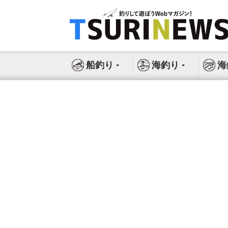
コ
ン
テ
ン
ツ
船釣り
海釣り
海
へ
ス
キ
ッ
プ