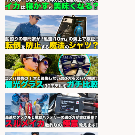
業10時間/経験者歓迎
広松久水産株式会社
会社名
sponsored by 求人ボックス
フィッシング用品の「製品開発設
計」
メガバス株式会社
会社名
sponsored by 求人ボックス
精肉・青果・鮮魚販売/志布志市内
でお魚のカットや商品の陳列スタッ
フ/車通勤OK×時間選べる×未経験歓
迎/鹿児島県/志布志市
株式会社ホットスタッフ鹿児島
会社名
sponsored by 求人ボックス