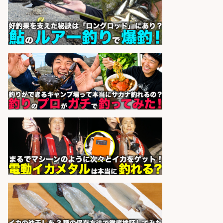
株式会社REnista
会社名
sponsored by 求人ボックス
和食, 日本料理・懐石料理/店長・店
長候補/本物を知る大人の隠れ家!魚
の価値を上げ、地域を元気に!店長候
補募集
酒場あらかぶ 酒場あらかぶ
会社名
sponsored by 求人ボックス
倉庫での釣り用品の軽作業スタッ
フ/未経験歓迎/交通費支給/制服貸
与/正社員登用あり
株式会社REnista
会社名
sponsored by 求人ボックス
福岡「現場監督」/釣り好き歓迎/残