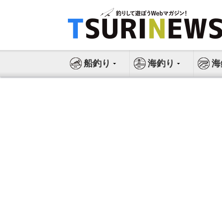
コ
ン
テ
ン
ツ
船釣り
海釣り
海
へ
ス
キ
ッ
プ