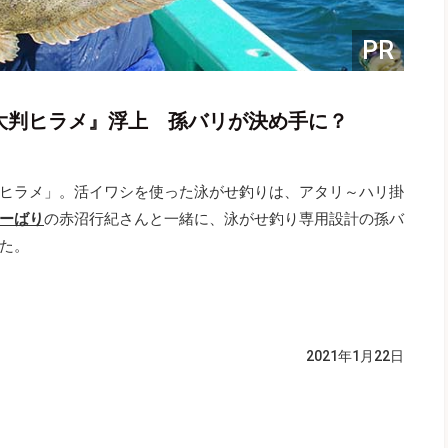
PR
『大判ヒラメ』浮上 孫バリが決め手に？
ヒラメ」。活イワシを使った泳がせ釣りは、アタリ～ハリ掛
ーばり
の赤沼行紀さんと一緒に、泳がせ釣り専用設計の孫バ
た。
2021年1月22日