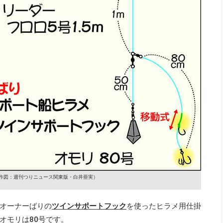
作図：週刊つりニュース関東版・白井亜実）
オーナーばりの
ツインサポートフック
を使ったヒラメ用仕掛
オモリは80号です。