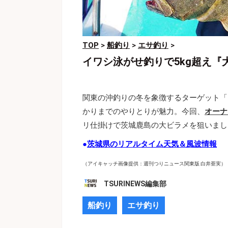
TOP
>
船釣り
>
エサ釣り
>
イワシ泳がせ釣りで5kg超え
関東の沖釣りの冬を象徴するターゲット「
かりまでのやりとりが魅力。今回、
オーナ
リ仕掛けで茨城鹿島の大ビラメを狙いまし
●
茨城県のリアルタイム天気＆風波情報
（アイキャッチ画像提供：週刊つりニュース関東版 白井亜実）
TSURINEWS編集部
船釣り
エサ釣り