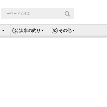
検
検
索:
索
イ
淡水の釣り
その他