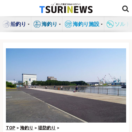
コ
ン
テ
船釣り
海釣り
海釣り施設
ソルト
ン
ツ
へ
ス
キ
ッ
プ
TOP
>
海釣り
>
堤防釣り
>