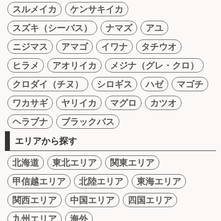
スルメイカ
ケンサキイカ
スズキ（シーバス）
ナマズ
アユ
ニジマス
アマゴ
イワナ
タチウオ
ヒラメ
アオリイカ
メジナ（グレ・クロ）
クロダイ（チヌ）
シロギス
ハゼ
マゴチ
ワカサギ
ヤリイカ
マグロ
カツオ
ヘラブナ
ブラックバス
エリアから探す
北海道
東北エリア
関東エリア
甲信越エリア
北陸エリア
東海エリア
関西エリア
中国エリア
四国エリア
九州エリア
海外