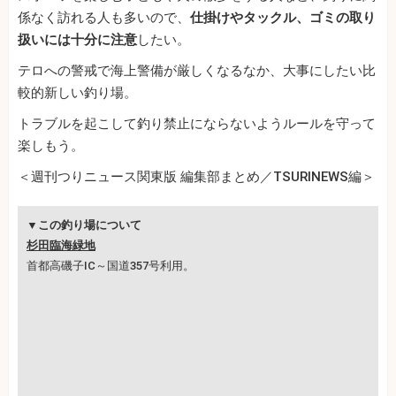
係なく訪れる人も多いので、
仕掛けやタックル、ゴミの取り
扱いには十分に注意
したい。
テロへの警戒で海上警備が厳しくなるなか、大事にしたい比
較的新しい釣り場。
トラブルを起こして釣り禁止にならないようルールを守って
楽しもう。
＜週刊つりニュース関東版 編集部まとめ／TSURINEWS編＞
▼この釣り場について
杉田臨海緑地
首都高磯子IC～国道357号利用。