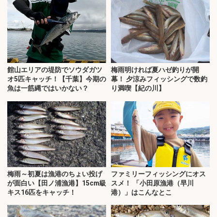
館山エリアの堤防でソウダガツ
梅雨明ければ夏ハゼ釣りが開
オ5匹キャッチ！【千葉】今期の
幕！ 夕涼みフィッシングで数釣
魚は一筋縄ではいかない？
り満喫【紀の川】
梅雨～初夏は漁港のちょい投げ
ファミリーフィッシングにオス
が面白い【田ノ浦漁港】15cm級
スメ！ 「小田原漁港（早川
キス16匹をキャッチ！
港）」はこんなとこ