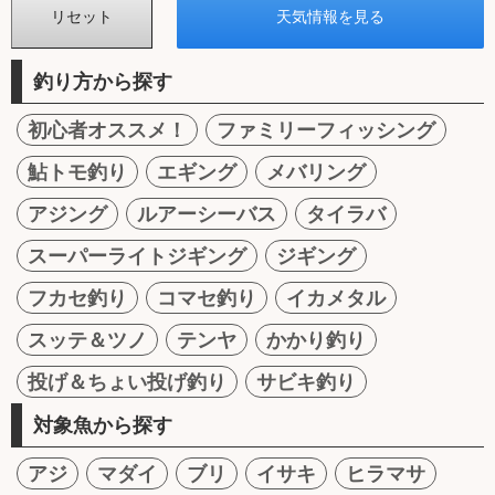
釣り方から探す
初心者オススメ！
ファミリーフィッシング
鮎トモ釣り
エギング
メバリング
アジング
ルアーシーバス
タイラバ
スーパーライトジギング
ジギング
フカセ釣り
コマセ釣り
イカメタル
スッテ＆ツノ
テンヤ
かかり釣り
投げ＆ちょい投げ釣り
サビキ釣り
対象魚から探す
アジ
マダイ
ブリ
イサキ
ヒラマサ