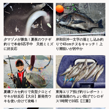
ッチ！
夕マヅメが勝負！夏夜のウナギ
岸和田沖一文字の落とし込み釣
釣りで本命5匹手中 天然ミミズ
りで43cmチヌをキャッチ！ 上
に好反応
り潮狙いが的中か
夏磯フカセ釣りで良型クロとイ
東海エリア投げ釣りレポート：
サキが好反応【大分】新発売ウ
白塚漁港のちょい投げでシロギ
キを使い分けて攻略！
ス1時間で20匹【三重】