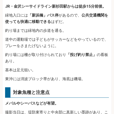
JR・金沢シーサイドライン新杉田駅からは徒歩15分前後。
緑地入口には
「新浜橋」バス停
があるので、
公共交通機関を
使っても快適に移動できる
はずだ。
釣り場までは緑地内の歩道を通る。
道中の運動場では子どもがサッカーなどをやっているので、
プレーをさまたげないように。
釣り場には柵が取り付けられており
「投げ釣り禁止」
の看板
あり。
基本は足元狙い。
東沖には消波ブロック帯があり、海底は磯場。
対象魚種と注意点
メバルやシーバスなどが有望。
撮影当日は、堤防東寄りと中央部に真新しい墨跡があり、こ