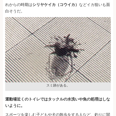
れからの時期は
シリヤケイカ（コウイカ）
などイカ狙いも面
白そうだ。
スミ跡がある。
運動場近くのトイレではタックルの水洗いや魚の処理はしな
いように。
スポーツを楽しむ子どもや犬の散歩をする人など、釣りに関