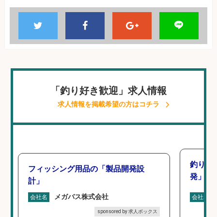
「釣り好き歓迎」求人情報
求人情報を掲載希望の方はコチラ
釣り好
フィッシング用品の「製品開発設
発」/D
計」
メガバス株式会社
会社名
会社名
sponsored by 求人ボックス