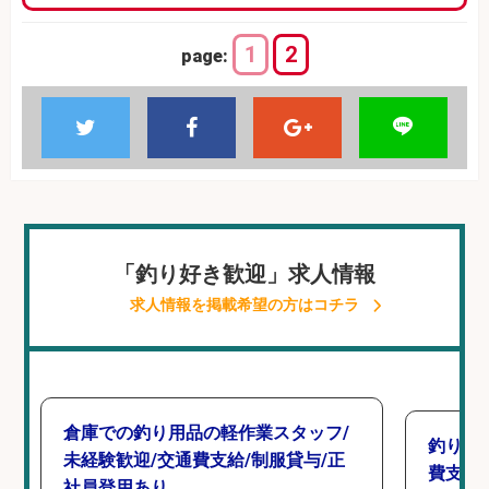
1
2
page:
「釣り好き歓迎」求人情報
求人情報を掲載希望の方はコチラ
倉庫での釣り用品の軽作業スタッフ/
釣り具
未経験歓迎/交通費支給/制服貸与/正
費支給
社員登用あり