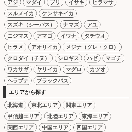
アジ
マダイ
ブリ
イサキ
ヒラマサ
スルメイカ
ケンサキイカ
スズキ（シーバス）
ナマズ
アユ
ニジマス
アマゴ
イワナ
タチウオ
ヒラメ
アオリイカ
メジナ（グレ・クロ）
クロダイ（チヌ）
シロギス
ハゼ
マゴチ
ワカサギ
ヤリイカ
マグロ
カツオ
ヘラブナ
ブラックバス
エリアから探す
北海道
東北エリア
関東エリア
甲信越エリア
北陸エリア
東海エリア
関西エリア
中国エリア
四国エリア