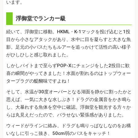
います。
浮御堂でランカー級
続いて、浮御堂に移動。HKML・K-1マックを投げ込むと1投
目から小さなアタックがあり、水中に目を凝らすと大きな魚
影。足元の小バスたちもルアーを追っかけて活性の高い様子
がひしひしと感じ取れました。
しかしバイトまで至らずPOP-Xにチェンジをした2投目に歓
喜の瞬間がやってきました！水面が割れるのはトップウォー
タープラグの醍醐味ですよね！
そして、水温が30度オーバーとなる湖面を静かに割ったかと
思えば、一気に大きな水しぶき！ドラグの金属音をかき鳴ら
し、大暴れする魚体を空中に確認。浮御堂を観光する方々か
らは丸見えだったので、バラせない緊張感がありました。
ウィードがラインに絡み、ドラグも鳴りっぱなしなのをお構
いなしに引っこ抜き、50cm弱のバスをキャッチ！