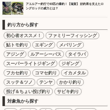
アユルアー釣行で40匹の爆釣！【滋賀】 好釣果を支えたロ
ングロッドの威力とは？
釣り方から探す
初心者オススメ！
ファミリーフィッシング
鮎トモ釣り
エギング
メバリング
アジング
ルアーシーバス
タイラバ
スーパーライトジギング
ジギング
フカセ釣り
コマセ釣り
イカメタル
スッテ＆ツノ
テンヤ
かかり釣り
投げ＆ちょい投げ釣り
サビキ釣り
対象魚から探す