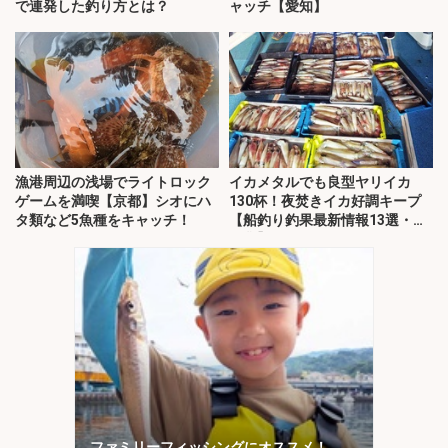
で連発した釣り方とは？
ャッチ【愛知】
漁港周辺の浅場でライトロック
イカメタルでも良型ヤリイカ
ゲームを満喫【京都】シオにハ
130杯！夜焚きイカ好調キープ
タ類など5魚種をキャッチ！
【船釣り釣果最新情報13選・玄
界灘】
ファミリーフィッシングにオススメ！