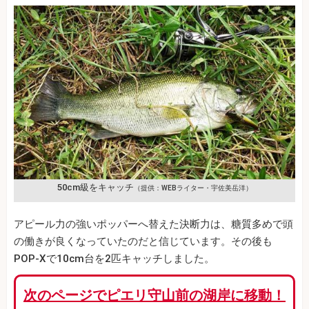
50cm級をキャッチ
（提供：WEBライター・宇佐美岳洋）
アピール力の強いポッパーへ替えた決断力は、糖質多めで頭
の働きが良くなっていたのだと信じています。その後も
POP-Xで10cm台を2匹キャッチしました。
次のページでピエリ守山前の湖岸に移動！