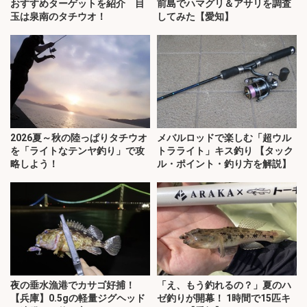
おすすめターゲットを紹介 目
前島でハマグリ＆アサリを調査
玉は泉南のタチウオ！
してみた【愛知】
2026夏～秋の陸っぱりタチウオ
メバルロッドで楽しむ「超ウル
を「ライトなテンヤ釣り」で攻
トラライト」キス釣り 【タック
略しよう！
ル・ポイント・釣り方を解説】
夜の垂水漁港でカサゴ好捕！
「え、もう釣れるの？」夏のハ
【兵庫】0.5gの軽量ジグヘッド
ゼ釣りが開幕！ 1時間で15匹キ