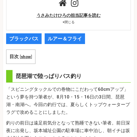
うさみたけひろの担当記事を読む
×
閉じる
ブラックバス
ルアー＆フライ
目次
[
show
]
琵琶湖で陸っぱりバス釣り
「スピニングタックルでの巻物にこだわって60cmアップ」
という夢を持つ筆者が、8月10・15・16日の3日間、琵琶
湖・南湖へ。今回の釣行では、夏らしくトップウォータープ
ラグで攻めることにしました。
釣りの前日は遠足前気分となって熟睡できない筆者。前日深
夜に出発し、坂本城址公園の駐車場に車中泊し、朝イチは坂