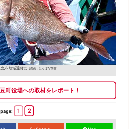
た魚を地域通貨に
（提供：はんばた市場）
豆町役場への取材をレポート！
1
2
page: