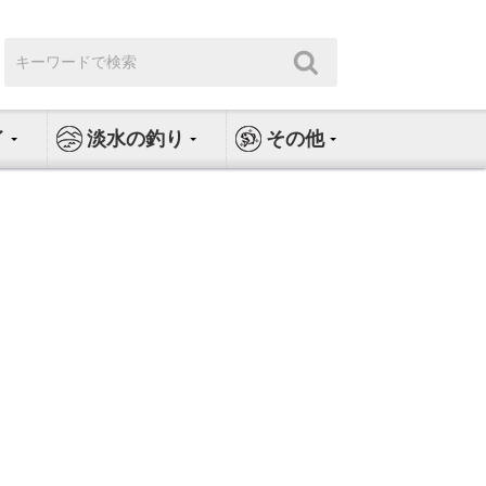
検
検
索:
索
イ
淡水の釣り
その他