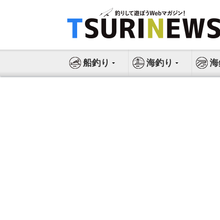
コ
ン
テ
ン
ツ
船釣り
海釣り
海
へ
ス
キ
ッ
プ