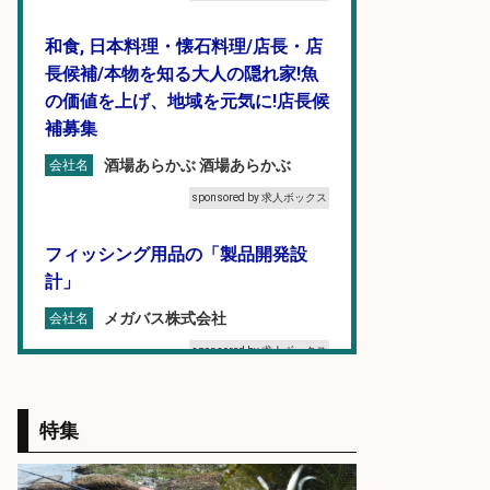
和食, 日本料理・懐石料理/店長・店
長候補/本物を知る大人の隠れ家!魚
の価値を上げ、地域を元気に!店長候
補募集
酒場あらかぶ 酒場あらかぶ
会社名
sponsored by 求人ボックス
フィッシング用品の「製品開発設
計」
メガバス株式会社
会社名
sponsored by 求人ボックス
魚の「バイヤー」貴方の目利きでヒ
特集
ットを生む、裁量バイヤー募集
株式会社コムライン
会社名