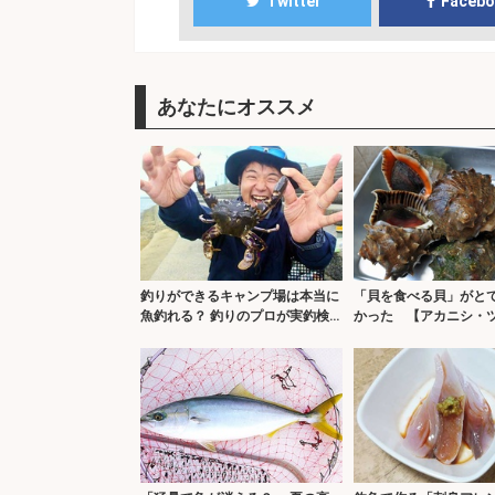
Twitter
Faceb
あなたにオススメ
釣りができるキャンプ場は本当に
「貝を食べる貝」がと
魚釣れる？ 釣りのプロが実釣検
かった 【アカニシ・
証＆キャンプ飯も満喫
イ・イボニシ】