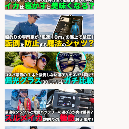
長候補/ライブ感が満載!魚の価値を
上げ、食とエンタメで地域を元気に!
店長候補募集
魚と肴 いとおかし 魚と肴 いとお
会社名
かし
sponsored by 求人ボックス
釣り具などの出荷作業～～/工場/製
造
UTグループ株式会社
会社名
sponsored by 求人ボックス
日払いOKで即日収入/製造スタッフ/
「堺市堺区」入社祝金10万円/堺市
堺区の工場で自転車部品や釣り具の
組立/日払いOK・未経験歓迎&土日
祝休みで年間休日126日/大阪府