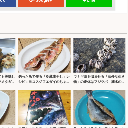
ook
Google+
Line
ても美味し
釣った魚で作る「冷蔵庫干し」レ
ウナギ漁を悩ませる「意外な生き
ツメタガ
シピ：ヨコスジフエダイのちょい
物」の正体はフジツボ 湖水の塩
干し
分濃度上昇が原因か