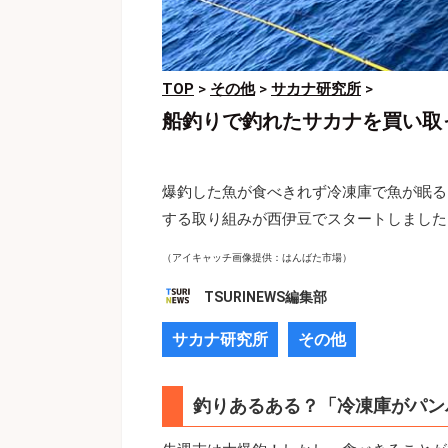
TOP
>
その他
>
サカナ研究所
>
船釣りで釣れたサカナを買い取
爆釣した魚が食べきれず冷凍庫で魚が眠る
する取り組みが西伊豆でスタートしました
（アイキャッチ画像提供：はんばた市場）
TSURINEWS編集部
サカナ研究所
その他
釣りあるある？「冷凍庫がパン