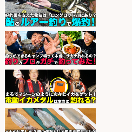
sponsored by 求人ボックス
和食, 居酒屋/キッチンスタッフ/天草
の魚と馬刺しの店 キッチンスタッフ
正社員募集
天草の魚と馬刺しの店 魚粋 天草
会社名
の魚と馬刺しの店 魚粋
sponsored by 求人ボックス
精肉・青果・鮮魚販売/お魚のカッ
トや商品の陳列業務/時間選べる×未
経験歓迎×残業少なめ/鹿児島県/志
布志市
株式会社ホットスタッフ鹿児島
会社名
sponsored by 求人ボックス
和食, 日本料理・懐石料理/店長・店