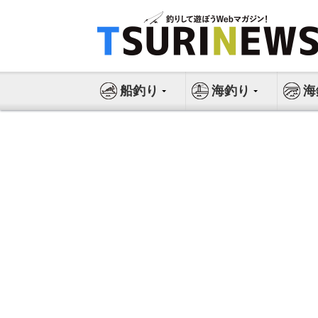
コ
ン
テ
ン
ツ
船釣り
海釣り
海
へ
ス
キ
ッ
プ