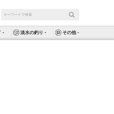
検
検
索:
索
イ
淡水の釣り
その他