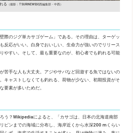
れる
（撮影：TSURINEWS関西編集部・中西）
壁際のジグ単カサゴゲーム」である。その理由は、ターゲッ
も反応がいい。白身でおいしい、生命力が強いのでリリース
りやすい。そして、最も重要なのが、初心者でも釣れる可能
が苦手な人も大丈夫。アジやサバなど回遊する魚ではないの
。キャストしなくても釣れる、荷物が少ない、初期投資がそ
な要素が多いためだ。
う？Wikipediaによると、「カサゴは、日本の北海道南部
リピンまでの海域に分布し、海岸近くから水深200 mくらい
回らず、海底で生活することが多い。昼は物陰に潜み、夜に