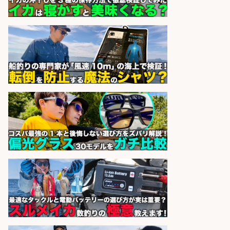
ーズ株式会社
sponsored by 求人ボックス
仕分け・シール貼り/釣り具などの
出荷作業/兵庫県/神戸市北区
UTエージェント株式会社
会社名
sponsored by 求人ボックス
日払いOKで即日収入/製造スタッフ/
「広島市佐伯区」お魚のパック詰め
や品出し業務/広島市佐伯区内/「時
給1,200円」日払い可/残業少なめ×
週4日〜OK×車通勤OK
株式会社ホットスタッフ五日市
会社名
sponsored by 求人ボックス
日払いOKで即日収入/販売スタッフ/