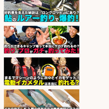
株式会社ホットスタッフ滋賀
会社名
sponsored by 求人ボックス
和食, 日本料理・懐石料理/店長・店
長候補/旬と手作りにこだわる!さか
なの価値を上げ、地域を元気に!店長
候補募集
博多 華吉 博多 華吉
会社名
sponsored by 求人ボックス
日払いOKで即日収入/製造スタッフ/
「堺市堺区」 土日祝休みで年間休日
126日&入社祝金10万円/堺市堺区の
工場で自転車部品や釣り具の組立/
日払いOK・未経験歓迎/大阪府
パーソルファクトリーパートナ
会社名