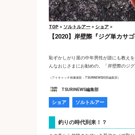
TOP
>
ソルトルアー
>
ショア
>
【2020】岸壁際『ジグ単カサ
恥ずかしがり屋の中年男性が誰にも教えを
んなおじさまにお勧めの、「岸壁際のジグ
（アイキャッチ画像撮影：TSURINEWS関西編集部）
TSURINEWS編集部
ショア
ソルトルアー
釣りの時代到来！？