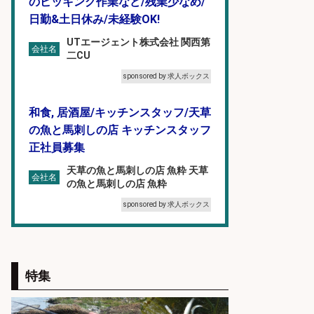
のピッキング作業など/残業少なめ/
日勤&土日休み/未経験OK!
UTエージェント株式会社 関西第
会社名
二CU
sponsored by 求人ボックス
和食, 居酒屋/キッチンスタッフ/天草
の魚と馬刺しの店 キッチンスタッフ
正社員募集
天草の魚と馬刺しの店 魚粋 天草
会社名
の魚と馬刺しの店 魚粋
sponsored by 求人ボックス
営業事務/「大津市」釣り具メーカ
ーの物流事務・営業アシスタント/
特集
小野駅から徒歩6分/「時給1,300
円」/大型連休あり×残業なし×土日
祝休み/滋賀県