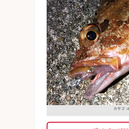
カサゴ
（