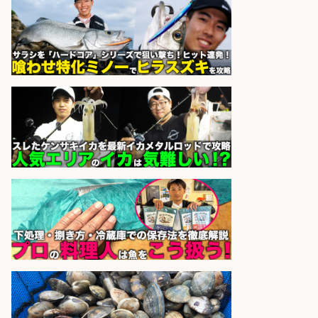
「調理なし・軽作業スタート」お魚
のパック詰め&品出し/週4日から勤
務OK/希望休が取得できる/広島県
株式会社ホットスタッフ五日市
会社名
sponsored by 求人ボックス
精肉・青果・鮮魚販売/「志布志
市」「時給1,150円〜」志布志市内
でお魚のカットや商品の陳列スタッ
フ/車通勤OK×時間選べる×未経験歓
迎/鹿児島県/志布志市
株式会社ホットスタッフ鹿児島
会社名
sponsored by 求人ボックス
さらに求人情報を見る