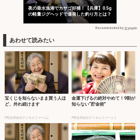
夜の垂水漁港でカサゴ好捕！【兵庫】0.5g
の軽量ジグヘッドで連発した釣り方とは？
Recommended by
宝くじを知らないまま買う人ほ
金運下げるの絶対やめて！9割が
ど、外れ続けます
知らない“貯金術”
PR(合同会社デジタルファーム)
PR(合同会社デジタルファーム )