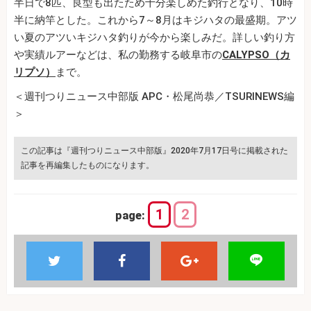
半日で8匹、良型も出たため十分楽しめた釣行となり、10時
半に納竿とした。これから7～8月はキジハタの最盛期。アツ
い夏のアツいキジハタ釣りが今から楽しみだ。詳しい釣り方
や実績ルアーなどは、私の勤務する岐阜市の
CALYPSO（カ
リプソ）
まで。
＜週刊つりニュース中部版 APC・松尾尚恭／TSURINEWS編
＞
この記事は『週刊つりニュース中部版』2020年7月17日号に掲載された
記事を再編集したものになります。
1
2
page: