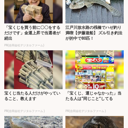
「宝くじを買う前に〇〇をする
江戸川放水路の桟橋でハゼ釣り
だけです」金運上昇で当選者が
満喫【伊藤遊船】 ズル引き釣法
続出
が的中で80匹！
PR(合同会社デジタルファーム)
宝くじ当たる人だけがやってい
「宝くじ、運じゃなかった」当
ること、教えます
たる人は“同じこと”してる
PR(合同会社デジタルファーム )
PR(合同会社デジタルファーム )