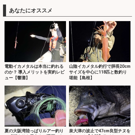
あなたにオススメ
電動イカメタルは本当に釣れる
山陰イカメタル釣行で胴長20cm
のか？ 導入メリットを実釣レビ
サイズを中心に118匹と数釣り
ュー【響灘】
堪能【島根】
夏の大阪湾陸っぱりルアー釣り
泉大津の波止で47cm良型チヌを