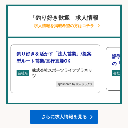
「釣り好き歓迎」求人情報
求人情報を掲載希望の方はコチラ
釣り好きを活かす「法人営業」/提案
語学力
型ルート営業/直行直帰OK
の「海外
株式会社スポーツライフプラネッ
会社名
会社名
ツ
sponsored by 求人ボックス
さらに求人情報を見る