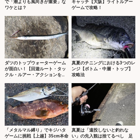
で「潮よりも風向きが重要」な
キャッチ【大阪】ライトルアー
ワケとは？
ゲームで攻略！
ダツのトップウォーターゲーム
真夏のチニングにおける3つのレ
が面白い！【回遊ルート・タッ
ンジ【ボトム・中層・トップ】
クル・ルアー・アクションを解
攻略法
説】
「メタルマル縛り」でキジハタ
真夏は「遠投しないと釣れな
ゲームに挑戦【上越】35cm本命
い」の先入観は捨てるべし 足