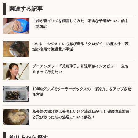
関連する記事
主婦が青イソメを飼育してみた 不吉な予感がついに的中
（第3回）
ついに「シジミ」にも忍び寄る「クロダイ」の魔の手 茨
城の名所で漁獲量が半減
プロアングラー『児島玲子』引退単独インタビュー 立ち
止まって考えたい
100均グッズでクーラーボックスの「保冷力」をアップさせ
る方法
魚介類の揚げ物は美味しいけど油跳ねがち！ 破裂防止対策
と飛び散った油の処理について解説！
釣り方から探す