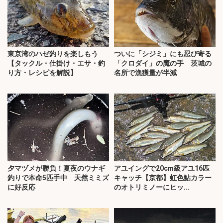
東京湾のハゼ釣りを楽しもう
ついに「シジミ」にも忍び寄る
【タックル・仕掛け・エサ・釣
「クロダイ」の魔の手 茨城の
り方・レシピを解説】
名所で漁獲量が半減
夕マヅメが勝負！夏夜のウナギ
アユイングで20cm級アユ16匹
釣りで本命5匹手中 天然ミミズ
キャッチ【京都】虹色鮎カラー
に好反応
のオトリミノーにヒッ...