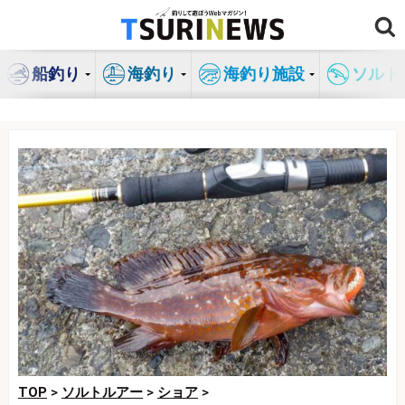
コ
ン
テ
船釣り
海釣り
海釣り施設
ソルト
ン
ツ
へ
ス
キ
ッ
プ
TOP
>
ソルトルアー
>
ショア
>