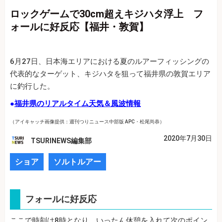
ロックゲームで30cm超えキジハタ浮上 フ
ォールに好反応【福井・敦賀】
6月27日、日本海エリアにおける夏のルアーフィッシングの
代表的なターゲット、キジハタを狙って福井県の敦賀エリア
に釣行した。
●
福井県のリアルタイム天気＆風波情報
（アイキャッチ画像提供：週刊つりニュース中部版 APC・松尾尚恭）
2020年7月30日
TSURINEWS編集部
ショア
ソルトルアー
フォールに好反応
ここで時刻は8時となり、いったん休憩を入れて次のポイン