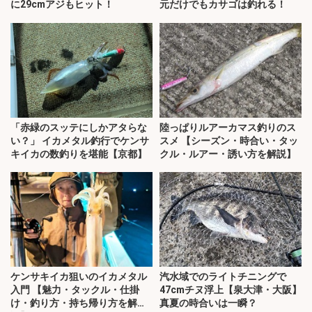
に29cmアジもヒット！
元だけでもカサゴは釣れる！
「赤緑のスッテにしかアタらな
陸っぱりルアーカマス釣りのス
い？」 イカメタル釣行でケンサ
スメ 【シーズン・時合い・タッ
キイカの数釣りを堪能【京都】
クル・ルアー・誘い方を解説】
ケンサキイカ狙いのイカメタル
汽水域でのライトチニングで
入門 【魅力・タックル・仕掛
47cmチヌ浮上【泉大津・大阪】
け・釣り方・持ち帰り方を解
真夏の時合いは一瞬？