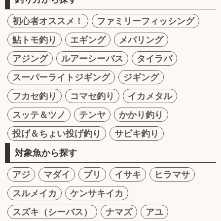
初心者オススメ！
ファミリーフィッシング
鮎トモ釣り
エギング
メバリング
アジング
ルアーシーバス
タイラバ
スーパーライトジギング
ジギング
フカセ釣り
コマセ釣り
イカメタル
スッテ＆ツノ
テンヤ
かかり釣り
投げ＆ちょい投げ釣り
サビキ釣り
対象魚から探す
アジ
マダイ
ブリ
イサキ
ヒラマサ
スルメイカ
ケンサキイカ
スズキ（シーバス）
ナマズ
アユ