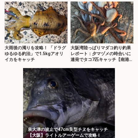
大雨後の濁りを攻略！ 「ドラグ
大阪湾陸っぱりマダコ釣り釣果
ゆるゆる釣法」で1.5kgアオリ
レポート：夕マヅメの時合いに
イカをキャッチ
連発でタコ7匹キャッチ【南港魚
つり園】
泉大津の波止で47cm良型チヌをキャッチ
【大阪】ライトルアーゲームで攻略！