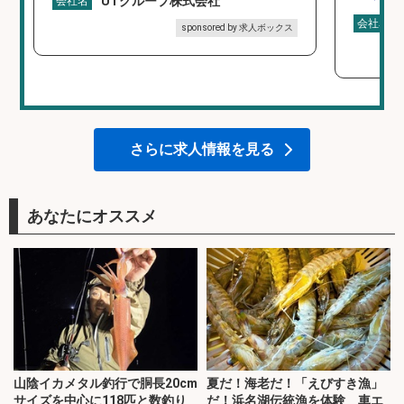
UTグループ株式会社
会社名
会社名
sponsored by 求人ボックス
さらに求人情報を見る
あなたにオススメ
山陰イカメタル釣行で胴長20cm
夏だ！海老だ！「えびすき漁」
サイズを中心に118匹と数釣り
だ！浜名湖伝統漁を体験 車エ