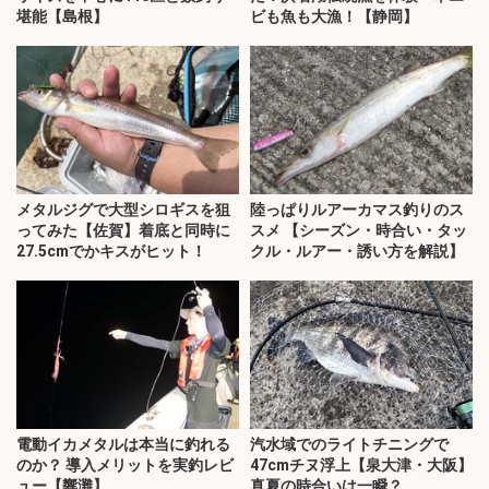
堪能【島根】
ビも魚も大漁！【静岡】
メタルジグで大型シロギスを狙
陸っぱりルアーカマス釣りのス
ってみた【佐賀】着底と同時に
スメ 【シーズン・時合い・タッ
27.5cmでかキスがヒット！
クル・ルアー・誘い方を解説】
電動イカメタルは本当に釣れる
汽水域でのライトチニングで
のか？ 導入メリットを実釣レビ
47cmチヌ浮上【泉大津・大阪】
ュー【響灘】
真夏の時合いは一瞬？