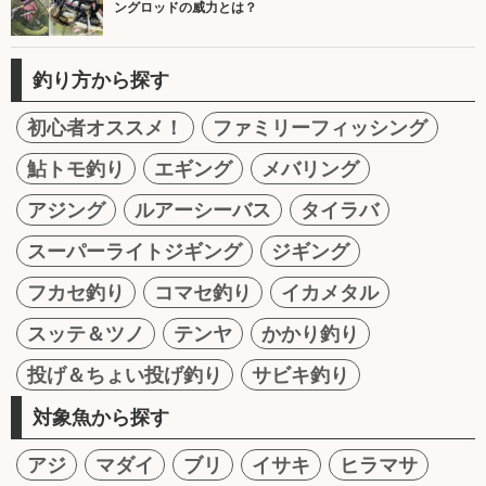
ングロッドの威力とは？
釣り方から探す
初心者オススメ！
ファミリーフィッシング
鮎トモ釣り
エギング
メバリング
アジング
ルアーシーバス
タイラバ
スーパーライトジギング
ジギング
フカセ釣り
コマセ釣り
イカメタル
スッテ＆ツノ
テンヤ
かかり釣り
投げ＆ちょい投げ釣り
サビキ釣り
対象魚から探す
アジ
マダイ
ブリ
イサキ
ヒラマサ