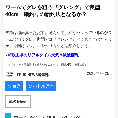
ワームでグレを狙う『グレング』で良型
40cm 磯釣りの新釣法となるか？
季節は梅雨真っただ中。そんな中、私がハマっているのがワ
ームで狙うグレ。世間では『グレング』とでも言うのだろう
か。今回はタックルや釣り方などを紹介しよう。
●
和歌山県のリアルタイム天気＆風波情報
（アイキャッチ画像提供：週刊つりニュース中部版 APC・伊藤太盛）
2020年7月26日
TSURINEWS編集部
ショア
ソルトルアー
目次
[
show
]