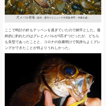
尺メバル登場
（提供：週刊つりニュース中部版 APC・伊藤太盛）
ここで時計の針もテッペンを過ぎていたので納竿とした。最
終的に釣れたのはグレとメバルが1匹ずつだったが、どちら
も良型であったことと、コロナの自粛明けで気持ちよくグレ
ングができたことが何よりうれしかった。