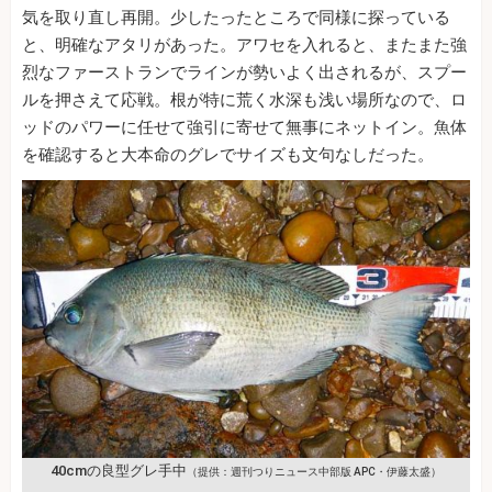
気を取り直し再開。少したったところで同様に探っている
と、明確なアタリがあった。アワセを入れると、またまた強
烈なファーストランでラインが勢いよく出されるが、スプー
ルを押さえて応戦。根が特に荒く水深も浅い場所なので、ロ
ッドのパワーに任せて強引に寄せて無事にネットイン。魚体
を確認すると大本命のグレでサイズも文句なしだった。
40cmの良型グレ手中
（提供：週刊つりニュース中部版 APC・伊藤太盛）