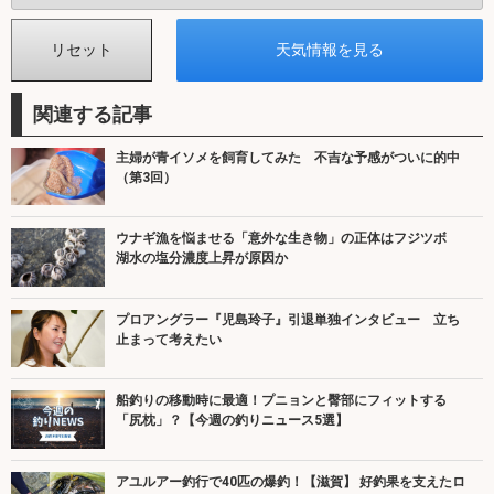
関連する記事
主婦が青イソメを飼育してみた 不吉な予感がついに的中
（第3回）
ウナギ漁を悩ませる「意外な生き物」の正体はフジツボ
湖水の塩分濃度上昇が原因か
プロアングラー『児島玲子』引退単独インタビュー 立ち
止まって考えたい
船釣りの移動時に最適！プニョンと臀部にフィットする
「尻枕」？【今週の釣りニュース5選】
アユルアー釣行で40匹の爆釣！【滋賀】 好釣果を支えたロ