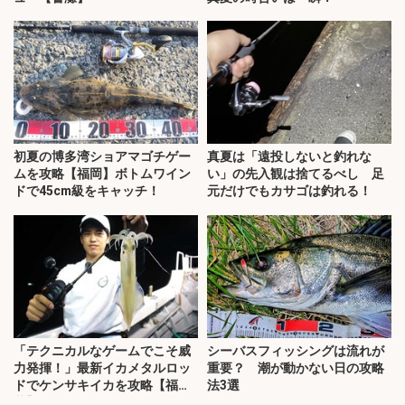
初夏の博多湾ショアマゴチゲー
真夏は「遠投しないと釣れな
ムを攻略【福岡】ボトムワイン
い」の先入観は捨てるべし 足
ドで45cm級をキャッチ！
元だけでもカサゴは釣れる！
「テクニカルなゲームでこそ威
シーバスフィッシングは流れが
力発揮！」最新イカメタルロッ
重要？ 潮が動かない日の攻略
ドでケンサキイカを攻略【福
法3選
井】