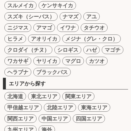
スルメイカ
ケンサキイカ
スズキ（シーバス）
ナマズ
アユ
ニジマス
アマゴ
イワナ
タチウオ
ヒラメ
アオリイカ
メジナ（グレ・クロ）
クロダイ（チヌ）
シロギス
ハゼ
マゴチ
ワカサギ
ヤリイカ
マグロ
カツオ
ヘラブナ
ブラックバス
エリアから探す
北海道
東北エリア
関東エリア
甲信越エリア
北陸エリア
東海エリア
関西エリア
中国エリア
四国エリア
九州エリア
海外