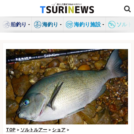
コ
ン
テ
船釣り
海釣り
海釣り施設
ソルト
ン
ツ
へ
ス
キ
ッ
プ
TOP
>
ソルトルアー
>
ショア
>