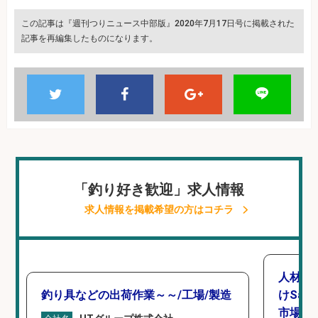
この記事は『週刊つりニュース中部版』2020年7月17日号に掲載された
記事を再編集したものになります。
「釣り好き歓迎」求人情報
求人情報を掲載希望の方はコチラ
人材紹
釣り具などの出荷作業～～/工場/製造
けSa
市場上