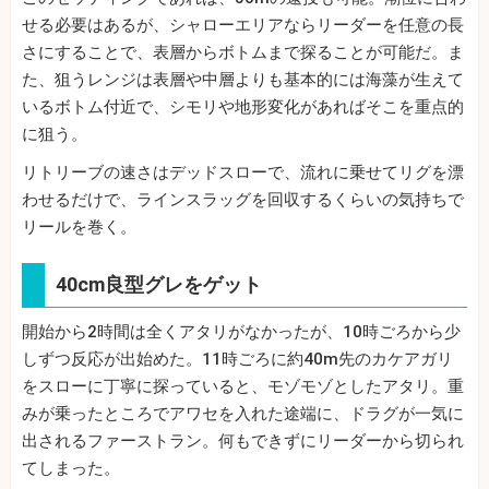
せる必要はあるが、シャローエリアならリーダーを任意の長
さにすることで、表層からボトムまで探ることが可能だ。ま
た、狙うレンジは表層や中層よりも基本的には海藻が生えて
いるボトム付近で、シモリや地形変化があればそこを重点的
に狙う。
リトリーブの速さはデッドスローで、流れに乗せてリグを漂
わせるだけで、ラインスラッグを回収するくらいの気持ちで
リールを巻く。
40cm良型グレをゲット
開始から2時間は全くアタリがなかったが、10時ごろから少
しずつ反応が出始めた。11時ごろに約40m先のカケアガリ
をスローに丁寧に探っていると、モゾモゾとしたアタリ。重
みが乗ったところでアワセを入れた途端に、ドラグが一気に
出されるファーストラン。何もできずにリーダーから切られ
てしまった。