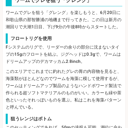
ワームでグレを狙う「グレング」
ワームでグレを狙う「グレング」を楽しもうと、6月20日に
和歌山県の那智勝浦の地磯まで行ってきた。この日は新月の
潮回りで大潮1日目、下げ9分の午後8時からスタートした。
フロートリグを使用
Fシステムのリグで、リーダーの余りの部分に沈まないタイ
プの15gのフロートを結ぶ。ジグヘッドは0.3gで、ワームは
ドリームアップのデカマッカム2.8inch。
このエリアでこれまでに釣れたグレの胃の内容物を見ると、
海藻類がほとんどなのでワームを海藻に模して使用するが、
ワームはドリームアップ製品のようなハンドポワード製法で
作られる超ソフトマテリアルのものがいい。カラーも緑や茶
色といったそれっぽいものを選ぶ。私はこれを海藻パターン
と呼んでいる。
狙うレンジはボトム
このセッティングであれば、50mの遠投も可能。潮位に合わ