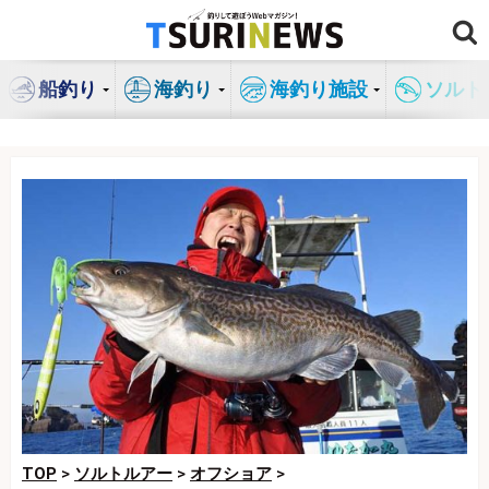
コ
ン
テ
船釣り
海釣り
海釣り施設
ソルト
ン
ツ
へ
ス
キ
ッ
プ
TOP
>
ソルトルアー
>
オフショア
>