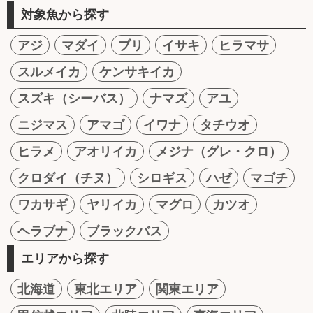
対象魚から探す
アジ
マダイ
ブリ
イサキ
ヒラマサ
スルメイカ
ケンサキイカ
スズキ（シーバス）
ナマズ
アユ
ニジマス
アマゴ
イワナ
タチウオ
ヒラメ
アオリイカ
メジナ（グレ・クロ）
クロダイ（チヌ）
シロギス
ハゼ
マゴチ
ワカサギ
ヤリイカ
マグロ
カツオ
ヘラブナ
ブラックバス
エリアから探す
北海道
東北エリア
関東エリア