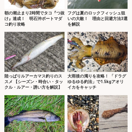
朝の潮止まり2時間でタコ『つ抜
フグは夏のロックフィッシュ狙
け』達成！ 明石沖ボートマダ
いの大敵！ 理由と回避方法3選
コ釣り攻略
を解説
陸っぱりルアーカマス釣りのス
大雨後の濁りを攻略！ 「ドラグ
スメ 【シーズン・時合い・タッ
ゆるゆる釣法」で1.5kgアオリ
クル・ルアー・誘い方を解説】
イカをキャッチ