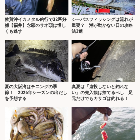
敦賀沖イカメタル釣行で32匹好
シーバスフィッシングは流れが
捕【福井】念願のサオ頭は惜し
重要？ 潮が動かない日の攻略
くも逃す
法3選
夏の大阪湾はチニングの季
真夏は「遠投しないと釣れな
節！ 2026年シーズンの出だし
い」の先入観は捨てるべし 足
を予想する
元だけでもカサゴは釣れる！