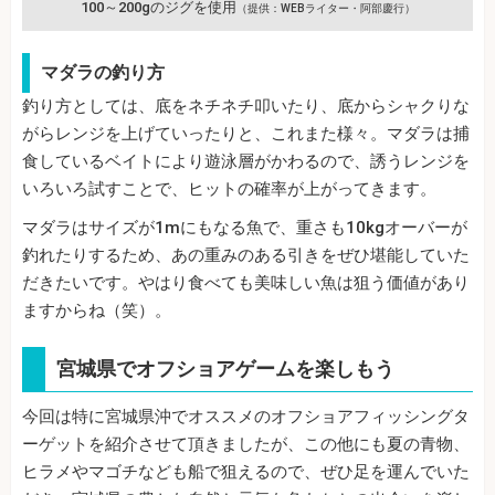
100～200gのジグを使用
（提供：WEBライター・阿部慶行）
マダラの釣り方
釣り方としては、底をネチネチ叩いたり、底からシャクりな
がらレンジを上げていったりと、これまた様々。マダラは捕
食しているベイトにより遊泳層がかわるので、誘うレンジを
いろいろ試すことで、ヒットの確率が上がってきます。
マダラはサイズが1mにもなる魚で、重さも10kgオーバーが
釣れたりするため、あの重みのある引きをぜひ堪能していた
だきたいです。やはり食べても美味しい魚は狙う価値があり
ますからね（笑）。
宮城県でオフショアゲームを楽しもう
今回は特に宮城県沖でオススメのオフショアフィッシングタ
ーゲットを紹介させて頂きましたが、この他にも夏の青物、
ヒラメやマゴチなども船で狙えるので、ぜひ足を運んでいた