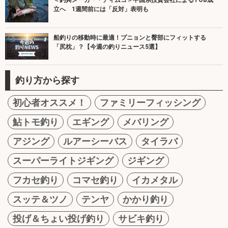
＜釣具メーカー・ティムコ＞中国系投資会社によるTOB成
立へ 1週間前には「反対」表明も
船釣りの移動時に最適！プニョンと臀部にフィットする
「尻枕」？【今週の釣りニュース5選】
釣り方から探す
初心者オススメ！
ファミリーフィッシング
鮎トモ釣り
エギング
メバリング
アジング
ルアーシーバス
タイラバ
スーパーライトジギング
ジギング
フカセ釣り
コマセ釣り
イカメタル
スッテ＆ツノ
テンヤ
かかり釣り
投げ＆ちょい投げ釣り
サビキ釣り