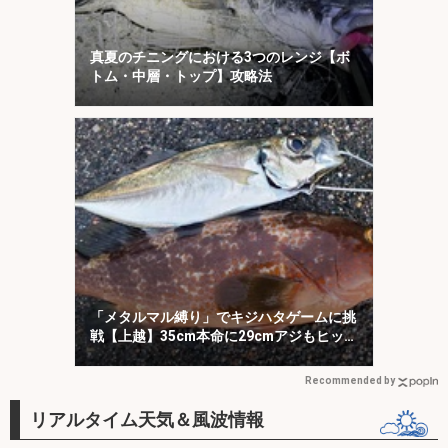
真夏のチニングにおける3つのレンジ【ボ
トム・中層・トップ】攻略法
「メタルマル縛り」でキジハタゲームに挑
戦【上越】35cm本命に29cmアジもヒッ
ト！
Recommended by
リアルタイム天気＆風波情報