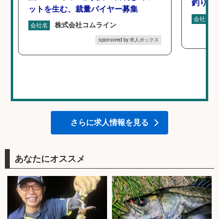
釣り具
ットを生む、裁量バイヤー募集
会社名
株式会社コムライン
会社名
sponsored by 求人ボックス
さらに求人情報を見る
あなたにオススメ