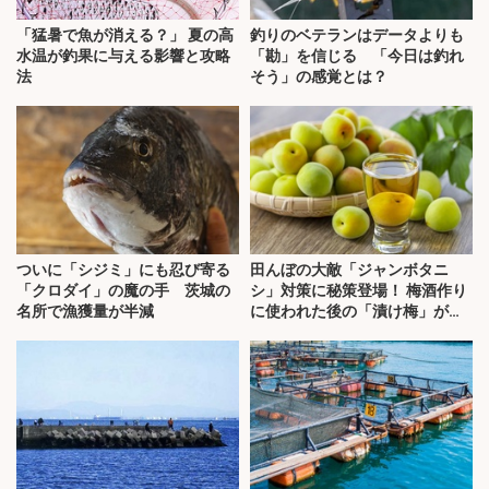
「猛暑で魚が消える？」 夏の高
釣りのベテランはデータよりも
水温が釣果に与える影響と攻略
「勘」を信じる 「今日は釣れ
法
そう」の感覚とは？
ついに「シジミ」にも忍び寄る
田んぼの大敵「ジャンボタニ
「クロダイ」の魔の手 茨城の
シ」対策に秘策登場！ 梅酒作り
名所で漁獲量が半減
に使われた後の「漬け梅」が効
く？