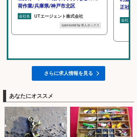
荷作業/兵庫県/神戸市北区
正社員
UTエージェント株式会社
会社名
会社名
sponsored by 求人ボックス
さらに求人情報を見る
あなたにオススメ