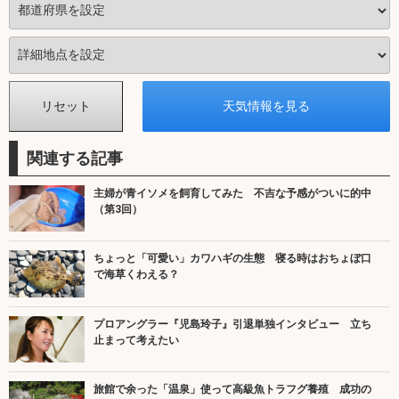
関連する記事
主婦が青イソメを飼育してみた 不吉な予感がついに的中
（第3回）
ちょっと「可愛い」カワハギの生態 寝る時はおちょぼ口
で海草くわえる？
プロアングラー『児島玲子』引退単独インタビュー 立ち
止まって考えたい
旅館で余った「温泉」使って高級魚トラフグ養殖 成功の