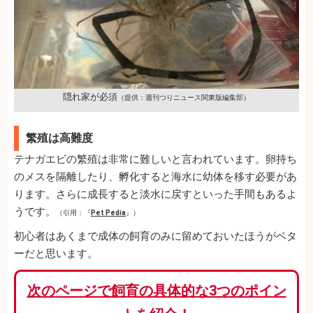
隠れ家が必須
（提供：週刊つりニュース関東版編集部）
繁殖は高難度
テナガエビの繁殖は非常に難しいと言われています。卵持ち
のメスを隔離したり、孵化すると海水に幼体を移す必要があ
ります。さらに成長すると淡水に戻すといった手間もあるよ
うです。
（引用：『
Pet Pedia
』）
初心者はあくまで成体の飼育のみに留めておいたほうがベタ
ーだと思います。
次のページで飼育の具体的な3つのポイン