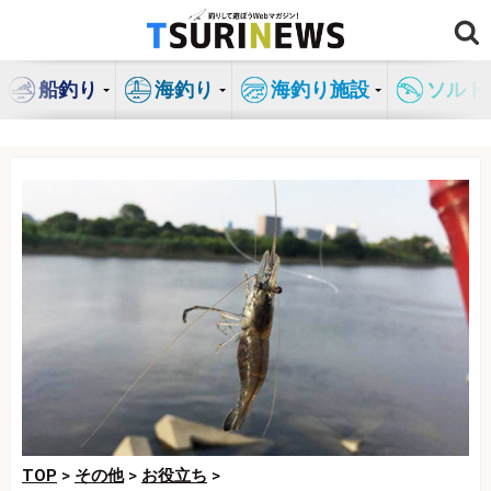
コ
ン
テ
船釣り
海釣り
海釣り施設
ソルト
ン
ツ
へ
ス
キ
ッ
プ
TOP
>
その他
>
お役立ち
>