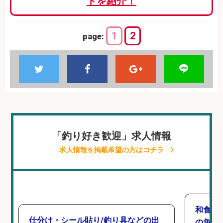
トを紹介！
1
2
page:
「釣り好き歓迎」求人情報
求人情報を掲載希望の方はコチラ
和食, 
仕分け・シール貼り/釣り具などの出
の魚と