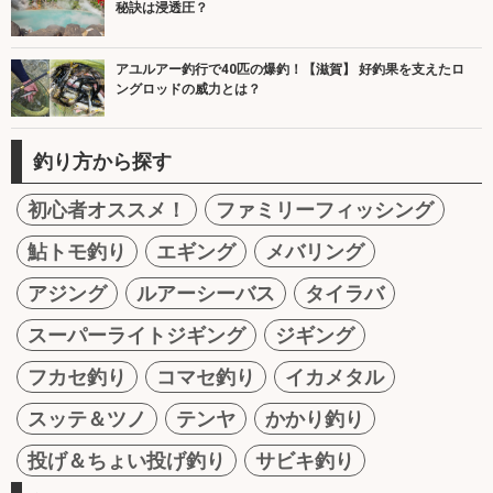
秘訣は浸透圧？
アユルアー釣行で40匹の爆釣！【滋賀】 好釣果を支えたロ
ングロッドの威力とは？
釣り方から探す
初心者オススメ！
ファミリーフィッシング
鮎トモ釣り
エギング
メバリング
アジング
ルアーシーバス
タイラバ
スーパーライトジギング
ジギング
フカセ釣り
コマセ釣り
イカメタル
スッテ＆ツノ
テンヤ
かかり釣り
投げ＆ちょい投げ釣り
サビキ釣り