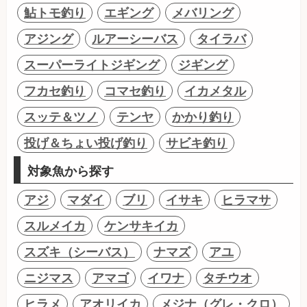
鮎トモ釣り
エギング
メバリング
アジング
ルアーシーバス
タイラバ
スーパーライトジギング
ジギング
フカセ釣り
コマセ釣り
イカメタル
スッテ＆ツノ
テンヤ
かかり釣り
投げ＆ちょい投げ釣り
サビキ釣り
対象魚から探す
アジ
マダイ
ブリ
イサキ
ヒラマサ
スルメイカ
ケンサキイカ
スズキ（シーバス）
ナマズ
アユ
ニジマス
アマゴ
イワナ
タチウオ
ヒラメ
アオリイカ
メジナ（グレ・クロ）