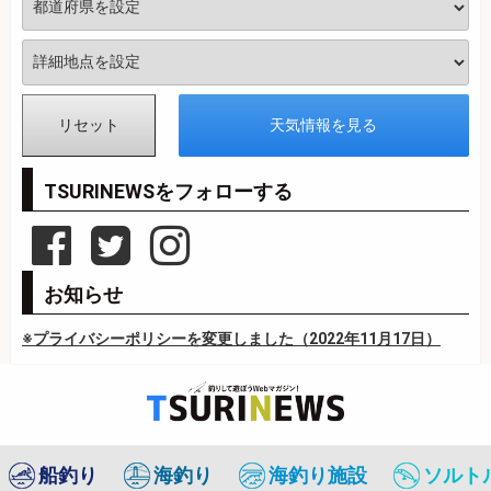
TSURINEWSをフォローする
お知らせ
※プライバシーポリシーを変更しました（2022年11月17日）
船釣り
海釣り
海釣り施設
ソルト