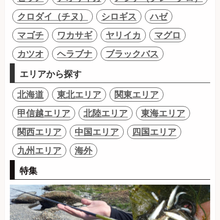
クロダイ（チヌ）
シロギス
ハゼ
マゴチ
ワカサギ
ヤリイカ
マグロ
カツオ
ヘラブナ
ブラックバス
エリアから探す
北海道
東北エリア
関東エリア
甲信越エリア
北陸エリア
東海エリア
関西エリア
中国エリア
四国エリア
九州エリア
海外
特集