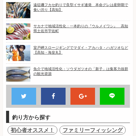
遠征磯フカセ釣りで良型イサギ連発 本命グレは産卵期で
食い渋り【高知】
サカナで地域活性化：一本釣りの『ウルメイワシ』 高知
県土佐市宇佐町
室戸岬スロージギングでマダイ・アカハタ・ハガツオなど
【高知・海皇丸】
魚介で地域活性化：ソウダガツオの「新子」は集客力抜群
の観光資源
釣り方から探す
初心者オススメ！
ファミリーフィッシング