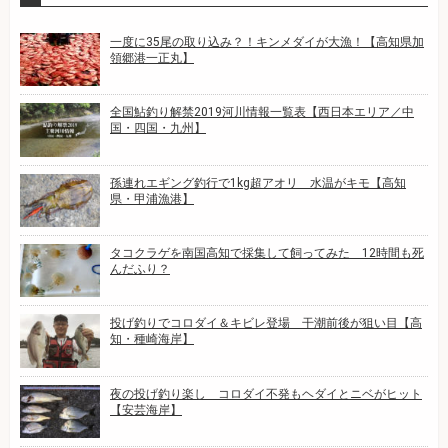
一度に35尾の取り込み？！キンメダイが大漁！【高知県加
領郷港一正丸】
全国鮎釣り解禁2019河川情報一覧表【西日本エリア／中
国・四国・九州】
孫連れエギング釣行で1kg超アオリ 水温がキモ【高知
県・甲浦漁港】
タコクラゲを南国高知で採集して飼ってみた 12時間も死
んだふり？
投げ釣りでコロダイ＆キビレ登場 干潮前後が狙い目【高
知・種崎海岸】
夜の投げ釣り楽し コロダイ不発もヘダイとニベがヒット
【安芸海岸】