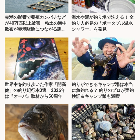
赤潮の影響で養殖カンパチなど
海水や泥が釣り場で洗える！ 全
が40万匹以上被害 粘土の海中
釣り人必見の「ポータブル温水
散布が赤潮駆除につながる訳と
シャワー」を発見
は？
世界中を釣り歩いた作家「開高
釣りができるキャンプ場は本当
健」の釣り紀行本3選 2026年
に魚釣れる？ 釣りのプロが実釣
は『オーパ』取材から50周年
検証＆キャンプ飯も満喫