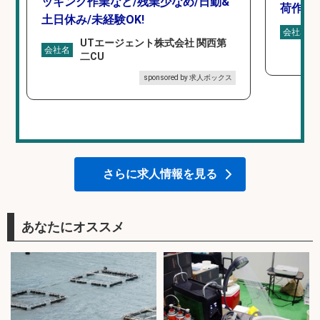
ッキング作業など/残業少なめ/日勤&
荷作業
土日休み/未経験OK!
会社名
UTエージェント株式会社 関西第
会社名
二CU
sponsored by 求人ボックス
さらに求人情報を見る
あなたにオススメ