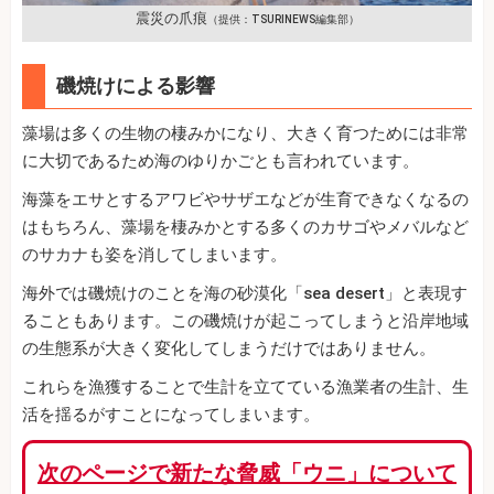
震災の爪痕
（提供：TSURINEWS編集部）
磯焼けによる影響
藻場は多くの生物の棲みかになり、大きく育つためには非常
に大切であるため海のゆりかごとも言われています。
海藻をエサとするアワビやサザエなどが生育できなくなるの
はもちろん、藻場を棲みかとする多くのカサゴやメバルなど
のサカナも姿を消してしまいます。
海外では磯焼けのことを海の砂漠化「sea desert」と表現す
ることもあります。この磯焼けが起こってしまうと沿岸地域
の生態系が大きく変化してしまうだけではありません。
これらを漁獲することで生計を立てている漁業者の生計、生
活を揺るがすことになってしまいます。
次のページで新たな脅威「ウニ」について