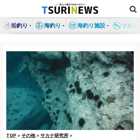
コ
ン
テ
船釣り
海釣り
海釣り施設
ソルト
ン
ツ
へ
ス
キ
ッ
プ
TOP
>
その他
>
サカナ研究所
>