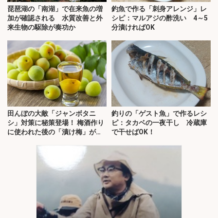
琵琶湖の「南湖」で在来魚の増
釣魚で作る「刺身アレンジ」レ
加が確認される 水質改善と外
シピ：マルアジの酢洗い 4～5
来生物の駆除が奏功か
分漬ければOK
田んぼの大敵「ジャンボタニ
釣りの「ゲスト魚」で作るレシ
シ」対策に秘策登場！ 梅酒作り
ピ：タカベの一夜干し 冷蔵庫
に使われた後の「漬け梅」が効
で干せばOK！
く？