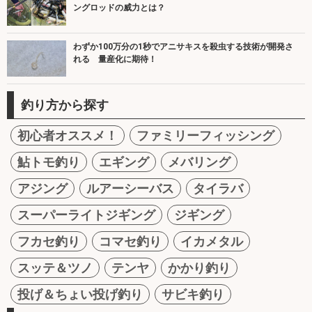
ングロッドの威力とは？
わずか100万分の1秒でアニサキスを殺虫する技術が開発さ
れる 量産化に期待！
釣り方から探す
初心者オススメ！
ファミリーフィッシング
鮎トモ釣り
エギング
メバリング
アジング
ルアーシーバス
タイラバ
スーパーライトジギング
ジギング
フカセ釣り
コマセ釣り
イカメタル
スッテ＆ツノ
テンヤ
かかり釣り
投げ＆ちょい投げ釣り
サビキ釣り