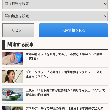
関連する記事
主婦が青イソメを飼育してみた 不吉な予感がついに的中
（第3回）
プロアングラー『児島玲子』引退単独インタビュー 立ち
止まって考えたい
三代目JSB山下健二郎が世界初の『釣り専用水上バイク』で
新感覚の釣り満喫
アユルアー釣行で40匹の爆釣！【滋賀】 好釣果を支えたロ