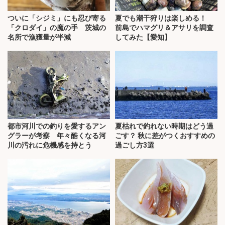
ついに「シジミ」にも忍び寄る
夏でも潮干狩りは楽しめる！
「クロダイ」の魔の手 茨城の
前島でハマグリ＆アサリを調査
名所で漁獲量が半減
してみた【愛知】
都市河川での釣りを愛するアン
夏枯れで釣れない時期はどう過
グラーが考察 年々酷くなる河
ごす？ 秋に差がつくおすすめの
川の汚れに危機感を持とう
過ごし方3選