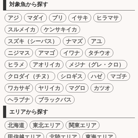
対象魚から探す
アジ
マダイ
ブリ
イサキ
ヒラマサ
スルメイカ
ケンサキイカ
スズキ（シーバス）
ナマズ
アユ
ニジマス
アマゴ
イワナ
タチウオ
ヒラメ
アオリイカ
メジナ（グレ・クロ）
クロダイ（チヌ）
シロギス
ハゼ
マゴチ
ワカサギ
ヤリイカ
マグロ
カツオ
ヘラブナ
ブラックバス
エリアから探す
北海道
東北エリア
関東エリア
甲信越エリア
北陸エリア
東海エリア