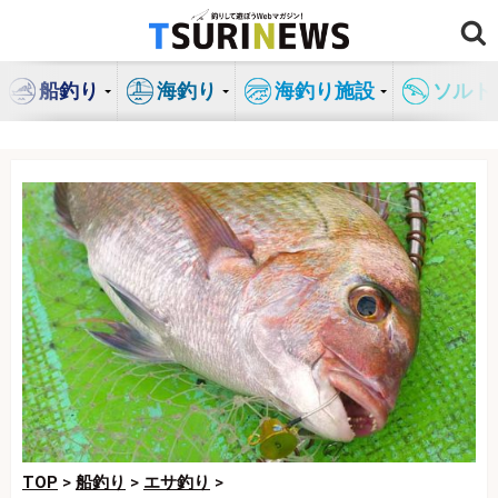
コ
ン
テ
船釣り
海釣り
海釣り施設
ソルト
ン
ツ
へ
ス
キ
ッ
プ
TOP
>
船釣り
>
エサ釣り
>