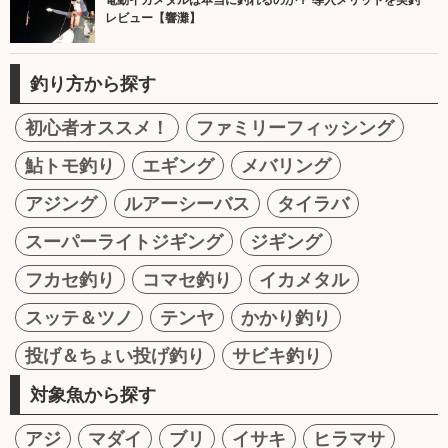
レビュー【響灘】
釣り方から探す
初心者オススメ！
ファミリーフィッシング
鮎トモ釣り
エギング
メバリング
アジング
ルアーシーバス
タイラバ
スーパーライトジギング
ジギング
フカセ釣り
コマセ釣り
イカメタル
スッテ＆ツノ
テンヤ
かかり釣り
投げ＆ちょい投げ釣り
サビキ釣り
対象魚から探す
アジ
マダイ
ブリ
イサキ
ヒラマサ