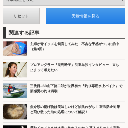
関連する記事
主婦が青イソメを飼育してみた 不吉な予感がついに的中
（第3回）
プロアングラー『児島玲子』引退単独インタビュー 立ち
止まって考えたい
三代目JSB山下健二郎が世界初の『釣り専用水上バイク』で
新感覚の釣り満喫
魚介類の揚げ物は美味しいけど油跳ねがち！ 破裂防止対策
と飛び散った油の処理について解説！
電動イカメタルは本当に釣れるのか？ 導入メリットを実釣