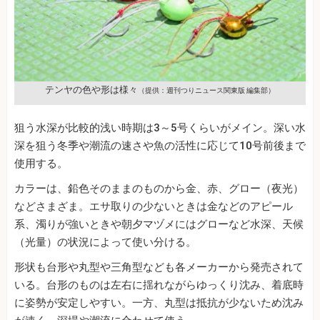
テンヤの色や形は様々
（提供：週刊つりニュース関東版 編集部）
狙う水深が比較的浅い時期は3～5号くらいがメイン。深い水
深を狙う冬季や潮流の速さや魚の活性に応じて10号前後まで
使用する。
カラーは、鉛色そのままのものから金、赤、グロー（夜光）
などさまざま。エサ取りの少ないときは金などのアピール
系、濁りが強いときや朝夕マヅメにはグローなど水深、天候
（光量）の状況によって使い分ける。
形状も台形や丸型や三角型なども各メーカーから発売されて
いる。台形のものは左右に揺れながらゆっくり沈み、着底時
に姿勢が安定しやすい。一方、丸型は抵抗が少ないため沈み