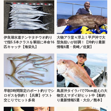
伊良湖水道テンヤタチウオ釣り
大物アラ堂々浮上！平戸沖で大
で指5.5本クラスを筆頭に本命16
型魚狙いが好調！【沖釣り最新
匹キャッチ【海栄丸】
情報6選・長崎／佐賀】
早朝3時間限定のボート釣りでシ
島原沖タイラバで70cm超えの大
ロギスを快釣！【兵庫】ゲスト
物交えマダイ好ヒット中【船釣
交じりでヒット多発
り最新情報5選・大分／熊本】