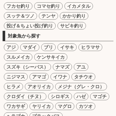
フカセ釣り
コマセ釣り
イカメタル
スッテ＆ツノ
テンヤ
かかり釣り
投げ＆ちょい投げ釣り
サビキ釣り
対象魚から探す
アジ
マダイ
ブリ
イサキ
ヒラマサ
スルメイカ
ケンサキイカ
スズキ（シーバス）
ナマズ
アユ
ニジマス
アマゴ
イワナ
タチウオ
ヒラメ
アオリイカ
メジナ（グレ・クロ）
クロダイ（チヌ）
シロギス
ハゼ
マゴチ
ワカサギ
ヤリイカ
マグロ
カツオ