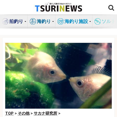
コ
ン
テ
船釣り
海釣り
海釣り施設
ソルト
ン
ツ
へ
ス
キ
ッ
プ
TOP
>
その他
>
サカナ研究所
>