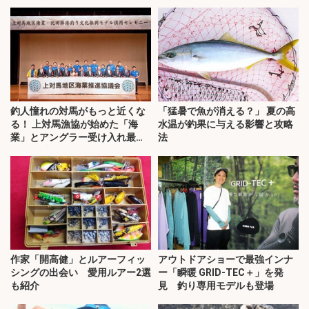
釣人憧れの対馬がもっと近くな
「猛暑で魚が消える？」 夏の高
る！ 上対馬漁協が始めた「海
水温が釣果に与える影響と攻略
業」とアングラー受け入れ最前
法
線を取材
作家「開高健」とルアーフィッ
アウトドアショーで最強インナ
シングの出会い 愛用ルアー2選
ー「瞬暖 GRID-TEC＋」を発
も紹介
見 釣り専用モデルも登場