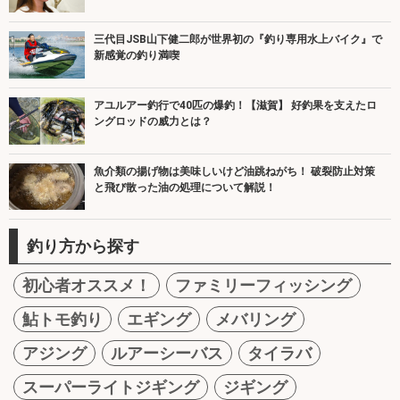
三代目JSB山下健二郎が世界初の『釣り専用水上バイク』で
新感覚の釣り満喫
アユルアー釣行で40匹の爆釣！【滋賀】 好釣果を支えたロ
ングロッドの威力とは？
魚介類の揚げ物は美味しいけど油跳ねがち！ 破裂防止対策
と飛び散った油の処理について解説！
釣り方から探す
初心者オススメ！
ファミリーフィッシング
鮎トモ釣り
エギング
メバリング
アジング
ルアーシーバス
タイラバ
スーパーライトジギング
ジギング