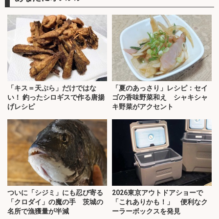
「キス＝天ぷら」だけではな
「夏のあっさり」レシピ：セイ
い！ 釣ったシロギスで作る唐揚
ゴの香味野菜和え シャキシャ
げレシピ
キ野菜がアクセント
ついに「シジミ」にも忍び寄る
2026東京アウトドアショーで
「クロダイ」の魔の手 茨城の
「これありかも！」 便利なク
名所で漁獲量が半減
ーラーボックスを発見