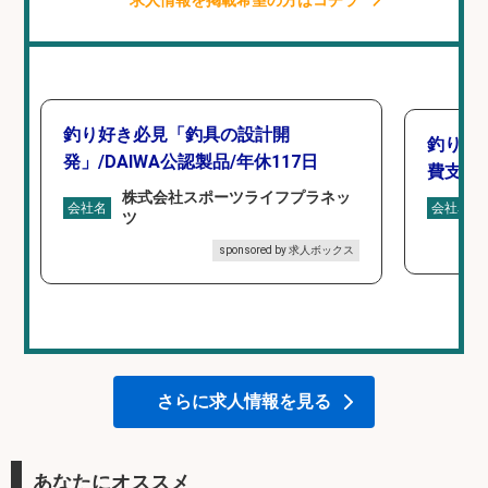
釣り好き必見「釣具の設計開
釣り具
発」/DAIWA公認製品/年休117日
費支給
株式会社スポーツライフプラネッ
会社名
会社名
ツ
sponsored by 求人ボックス
さらに求人情報を見る
あなたにオススメ