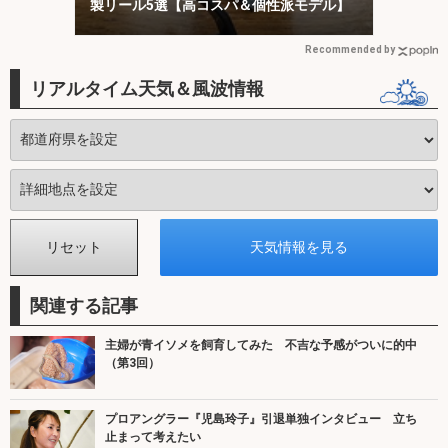
製リール5選【高コスパ＆個性派モデル】
Recommended by
リアルタイム天気＆風波情報
関連する記事
主婦が青イソメを飼育してみた 不吉な予感がついに的中
（第3回）
プロアングラー『児島玲子』引退単独インタビュー 立ち
止まって考えたい