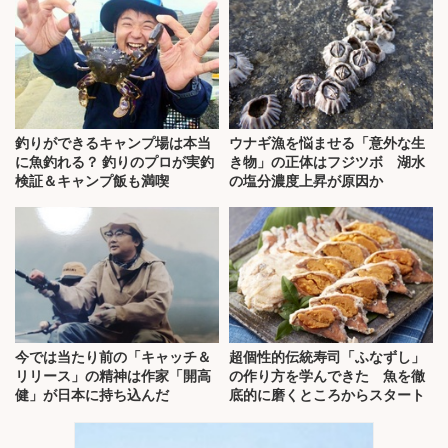
釣りができるキャンプ場は本当
ウナギ漁を悩ませる「意外な生
に魚釣れる？ 釣りのプロが実釣
き物」の正体はフジツボ 湖水
検証＆キャンプ飯も満喫
の塩分濃度上昇が原因か
今では当たり前の「キャッチ＆
超個性的伝統寿司「ふなずし」
リリース」の精神は作家「開高
の作り方を学んできた 魚を徹
健」が日本に持ち込んだ
底的に磨くところからスタート