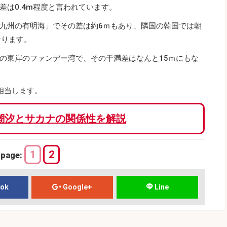
差は0.4m程度と言われています。
九州の有明海」でその差は約6ｍもあり、隣国の韓国では朝
なります。
の東岸のファンデー湾で、その干満差はなんと15ｍにもな
相当します。
潮汐とサカナの関係性を解説
1
2
page:
ook
Google+
Line