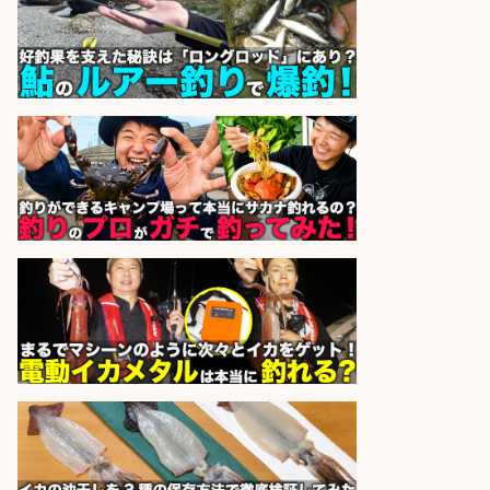
UTエージェント株式会社 関西第
会社名
二CU
sponsored by 求人ボックス
和食, 日本料理・懐石料理/店長・店
長候補/本物を知る大人の隠れ家!魚
の価値を上げ、地域を元気に!店長候
補募集
酒場あらかぶ 酒場あらかぶ
会社名
sponsored by 求人ボックス
レジ打ち/日払いOK/おさかなの三枚
おろし/新潟県/小千谷市
株式会社G&G
会社名
sponsored by 求人ボックス
和食, 居酒屋/調理見習い・調理補助/