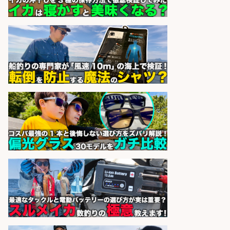
新鮮な魚料理×おでんの和食居酒屋
の若手スタッフ
サカナのハチベエ 矢場町店
会社名
sponsored by 求人ボックス
営業事務/釣り具メーカーでの営業
アシスタントのお仕事/残業なし/即
日勤務可/営業事務/軽作業
株式会社パソナ
会社名
sponsored by 求人ボックス
営業事務/「大津市」釣り具メーカ
ーの物流事務・営業アシスタント/
小野駅徒歩6分/「時給1,300円」/大
型連休あり×残業なし×土日祝休み/
滋賀県
株式会社ホットスタッフ滋賀
会社名