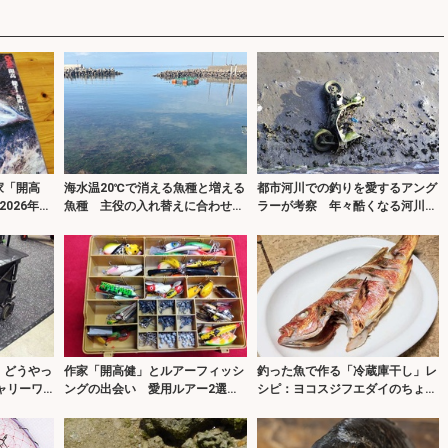
家「開高
海水温20℃で消える魚種と増える
都市河川での釣りを愛するアング
026年は
魚種 主役の入れ替えに合わせて
ラーが考察 年々酷くなる河川の
周年
ターゲットを定めよう
汚れに危機感を持とう
、どうやっ
作家「開高健」とルアーフィッシ
釣った魚で作る「冷蔵庫干し」レ
ャリーワ
ングの出会い 愛用ルアー2選も
シピ：ヨコスジフエダイのちょい
紹介
干し