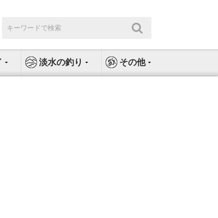
検
検
索:
索
イ
淡水の釣り
その他