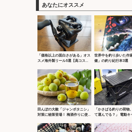
あなたにオススメ
「価格以上の面白さがある」オス
世界中を釣り歩いた作
スメ海外製リール5選【高コスパ
健」の釣り紀行本3選 2
＆個性派モデル】
『オーパ』取材から50
田んぼの大敵「ジャンボタニシ」
「かさばる釣りの荷物
対策に秘策登場！ 梅酒作りに使
て運んでる？」 電動キ
われた後の「漬け梅」が効く？
ゴンが便利すぎる説