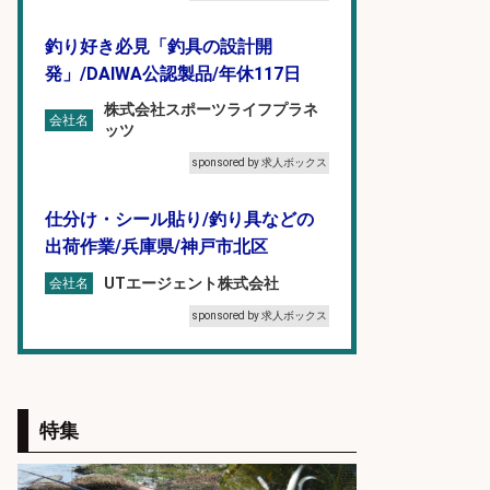
釣り好き必見「釣具の設計開
発」/DAIWA公認製品/年休117日
株式会社スポーツライフプラネ
会社名
ッツ
sponsored by 求人ボックス
仕分け・シール貼り/釣り具などの
出荷作業/兵庫県/神戸市北区
UTエージェント株式会社
会社名
sponsored by 求人ボックス
日払いOKで即日収入/軽作業・物流
その他/「9月末までの短期」釣り具
のピッキング作業など/残業少なめ/
特集
日勤&土日休み/未経験OK!