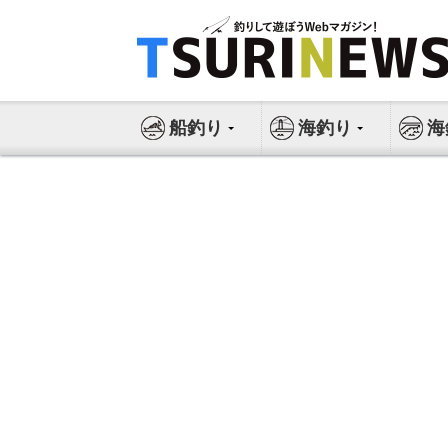
コ
ン
テ
ン
ツ
船釣り
海釣り
海
へ
ス
キ
ッ
プ