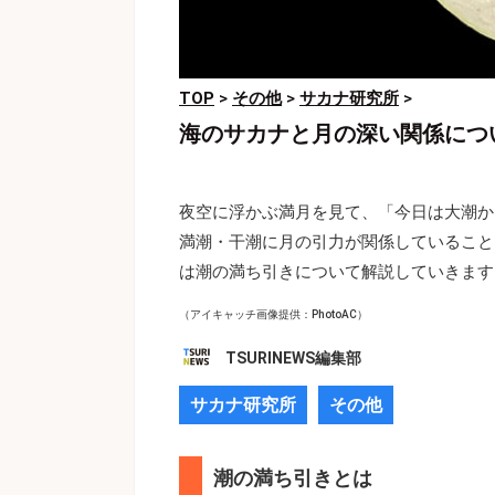
TOP
>
その他
>
サカナ研究所
>
海のサカナと月の深い関係につ
夜空に浮かぶ満月を見て、「今日は大潮か
満潮・干潮に月の引力が関係していること
は潮の満ち引きについて解説していきます
（アイキャッチ画像提供：PhotoAC）
TSURINEWS編集部
サカナ研究所
その他
潮の満ち引きとは