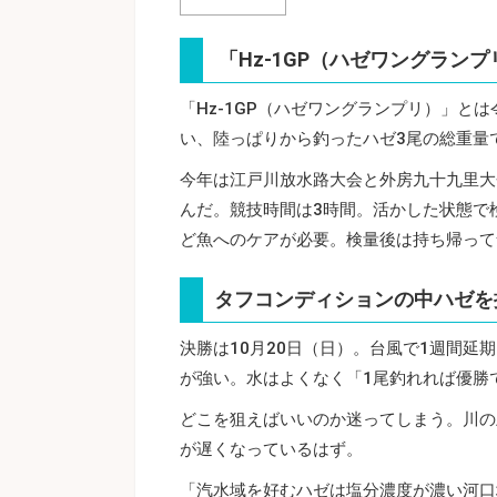
「Hz-1GP（ハゼワングラン
「Hz-1GP（ハゼワングランプリ）」と
い、陸っぱりから釣ったハゼ3尾の総重量
今年は江戸川放水路大会と外房九十九里大
んだ。競技時間は3時間。活かした状態で
ど魚へのケアが必要。検量後は持ち帰って
タフコンディションの中ハゼを
決勝は10月20日（日）。台風で1週間
が強い。水はよくなく「1尾釣れれば優勝
どこを狙えばいいのか迷ってしまう。川の
が遅くなっているはず。
「汽水域を好むハゼは塩分濃度が濃い河口