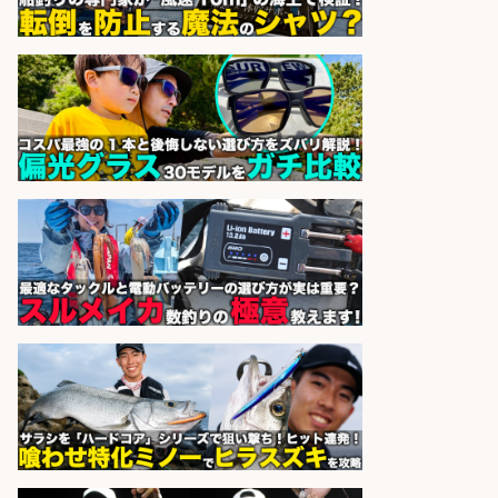
精肉・青果・鮮魚販売/「志布志
市」お魚のカットや商品の陳列業
務/「時給1,150円〜」/時間選べる×
未経験歓迎×残業少なめ/鹿児島県/
志布志市
株式会社ホットスタッフ鹿児島
会社名
sponsored by 求人ボックス
日払いOKで即日収入/製造スタッフ/
「広島市佐伯区」「時給1,200
円〜」日払いあり/広島市佐伯区内
でお魚のパック詰めや品出し業務/
車通勤OK×未経験歓迎×残業少なめ/
広島県
株式会社ホットスタッフ五日市
会社名
sponsored by 求人ボックス