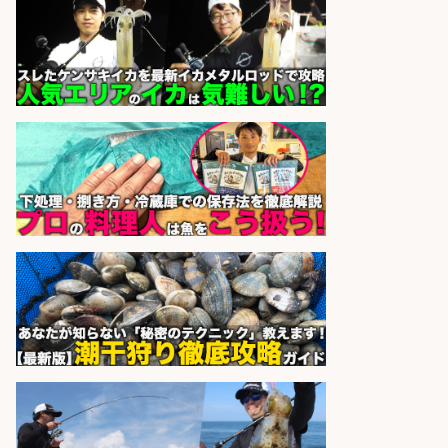
日払いOKで即日収入/販売スタッフ/
「調理なし・軽作業スタート」お魚
のパック詰め&品出し/週4日から勤
務OK/希望休が取得できる/広島県
株式会社ホットスタッフ五日市
会社名
sponsored by 求人ボックス
さらに求人情報を見る