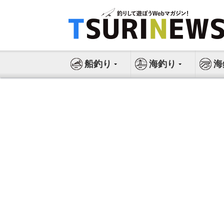
コ
ン
テ
ン
ツ
船釣り
海釣り
海
へ
ス
キ
ッ
プ