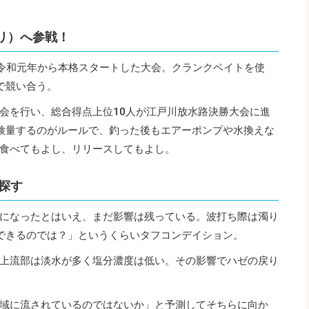
プリ）へ参戦！
は令和元年から本格スタートした大会。クランクベイトを使
で競い合う。
会を行い、総合得点上位10人が江戸川放水路決勝大会に進
検量するのがルールで、釣った後もエアーポンプや水換えな
食べてもよし、リリースしてもよし。
探す
延期になったとはいえ、まだ影響は残っている。波打ち際は濁り
できるのでは？」というくらいタフコンデイション。
上流部は淡水が多く塩分濃度は低い。その影響でハゼの戻り
域に流されているのではないか」と予測してそちらに向か