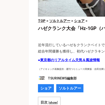
TOP
>
ソルトルアー
>
ショア
>
ハゼクランク大会「Hz-1GP
近年流行しているハゼをクランクベイトで
総合年間優勝も獲得し、初代ハゼクラキ
●
東京都のリアルタイム天気＆風波情報
（アイキャッチ画像提供：週刊つりニュース関東版・吉田光輝
TSURINEWS編集部
ショア
ソルトルアー
目次
[
show
]