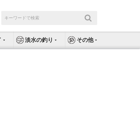
検
検
索:
索
イ
淡水の釣り
その他