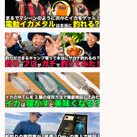
和食, 居酒屋/調理見習い・調理補助/
新鮮な魚料理×おでんの和食居酒屋
の若手スタッフ
サカナのハチベエ 矢場町店
会社名
sponsored by 求人ボックス
8月開始/釣り具メーカーでの営業ア
シスタントのお仕事/残業なし/即日
勤務可/営業事務/軽作業
株式会社パソナ
会社名
sponsored by 求人ボックス
レジ打ち/日払いOK/おさかなの三枚
おろし/新潟県/小千谷市
株式会社G&G
会社名
sponsored by 求人ボックス