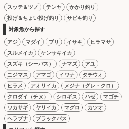
スッテ＆ツノ
テンヤ
かかり釣り
投げ＆ちょい投げ釣り
サビキ釣り
対象魚から探す
アジ
マダイ
ブリ
イサキ
ヒラマサ
スルメイカ
ケンサキイカ
スズキ（シーバス）
ナマズ
アユ
ニジマス
アマゴ
イワナ
タチウオ
ヒラメ
アオリイカ
メジナ（グレ・クロ）
クロダイ（チヌ）
シロギス
ハゼ
マゴチ
ワカサギ
ヤリイカ
マグロ
カツオ
ヘラブナ
ブラックバス