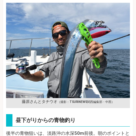
藤原さんとタチウオ
（撮影：TSURINEWS関西編集部・中西）
昼下がりからの青物釣り
後半の青物狙いは、淡路沖の水深50m前後。朝のポイントと