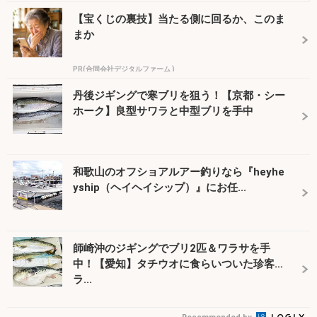
【宝くじの裏技】当たる側に回るか、このま
まか
PR(合同会社デジタルファーム )
丹後ジギングで寒ブリを狙う！【京都・シー
ホーク】良型サワラと中型ブリを手中
和歌山のオフショアルアー釣りなら『heyhe
yship（ヘイヘイシップ）』にお任...
師崎沖のジギングでブリ2匹＆ワラサを手
中！【愛知】タチウオに食らいついた珍客ト
ラ...