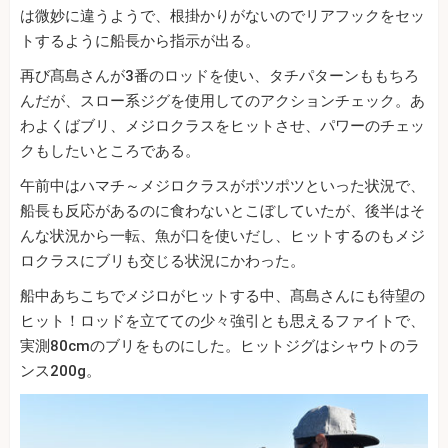
は微妙に違うようで、根掛かりがないのでリアフックをセッ
トするように船長から指示が出る。
再び髙島さんが3番のロッドを使い、タチパターンももちろ
んだが、スロー系ジグを使用してのアクションチェック。あ
わよくばブリ、メジロクラスをヒットさせ、パワーのチェッ
クもしたいところである。
午前中はハマチ～メジロクラスがポツポツといった状況で、
船長も反応があるのに食わないとこぼしていたが、後半はそ
んな状況から一転、魚が口を使いだし、ヒットするのもメジ
ロクラスにブリも交じる状況にかわった。
船中あちこちでメジロがヒットする中、髙島さんにも待望の
ヒット！ロッドを立てての少々強引とも思えるファイトで、
実測80cmのブリをものにした。ヒットジグはシャウトのラ
ンス200g。