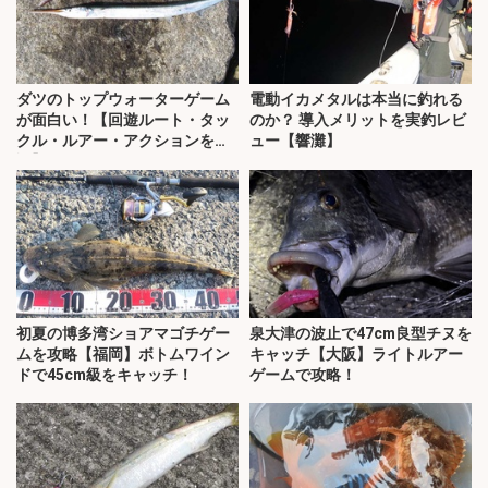
ダツのトップウォーターゲーム
電動イカメタルは本当に釣れる
が面白い！【回遊ルート・タッ
のか？ 導入メリットを実釣レビ
クル・ルアー・アクションを解
ュー【響灘】
説】
初夏の博多湾ショアマゴチゲー
泉大津の波止で47cm良型チヌを
ムを攻略【福岡】ボトムワイン
キャッチ【大阪】ライトルアー
ドで45cm級をキャッチ！
ゲームで攻略！