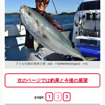
ブリを仕留め有終の美
（撮影：TSURINEWS関西編集部・中西）
次のページでは釣果と今後の展望
1
2
3
page: