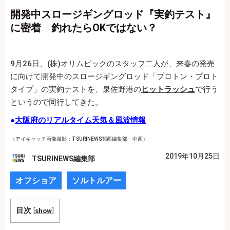
開発中スロージギングロッド『実釣テスト』
に密着 釣れたらOKではない？
9月26日、(株)オリムピックのスタッフ二人が、来春の発売
に向けて開発中のスロージギングロッド「プロトン・プロト
タイプ」の実釣テストを、泉佐野港の
ヒットラッシュ
で行う
というので同行してきた。
●
大阪府のリアルタイム天気＆風波情報
（アイキャッチ画像撮影：TSURINEWS関西編集部・中西）
2019年10月25日
TSURINEWS編集部
オフショア
ソルトルアー
目次
[
show
]