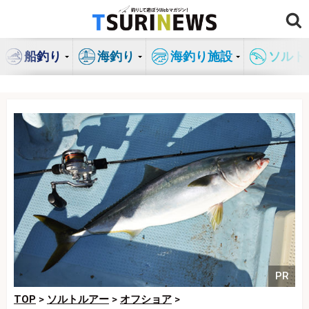
コ
ン
テ
船釣り
海釣り
海釣り施設
ソルト
ン
ツ
へ
ス
キ
ッ
プ
PR
TOP
>
ソルトルアー
>
オフショア
>