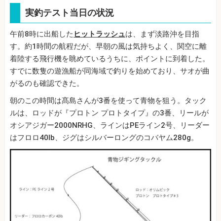
実釣テスト当日の状況
午前8時に出船した
ヒットラッシュ
は、まず淡路沖を目指
す。約1時間の航程だが、早朝の風は気持ちよく、関空に離
着陸する飛行機を眺めているうちに、ポイントに到着した。
すでに数隻の遊漁船が同海域で釣りを始めており、サオが曲
がるのも確認できた。
朝のこの時間は髙島さんが3番を使って青物を狙う。タック
ルは、ロッドが『プロトン プロトタイプ』の3番、リールが
オシアジガー2000NRHG、ラインはPEライン2号、リーダー
はフロロ40lb、ジグはシルバーロングのコバヤム280g。