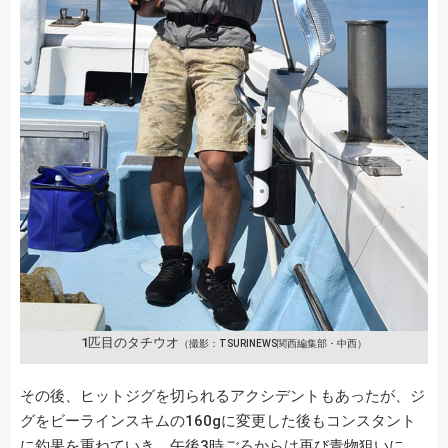
1匹目のタチウオ
（撮影：TSURINEWS関西編集部・中西）
その後、ヒットジグを切られるアクシデントもあったが、ジ
グをビーラインスキムの160gに変更した後もコンスタント
に釣果を重ねていき、午後3時ごろからは再び青物狙いに。