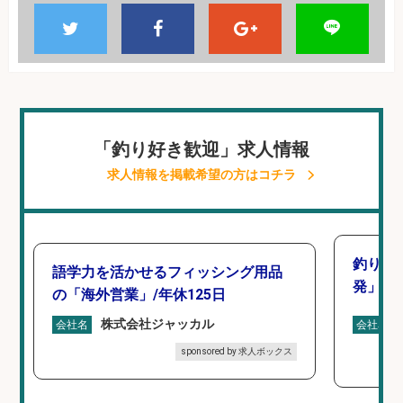
「釣り好き歓迎」求人情報
求人情報を掲載希望の方はコチラ
釣り好
語学力を活かせるフィッシング用品
発」/D
の「海外営業」/年休125日
株式会社ジャッカル
会社名
会社名
sponsored by 求人ボックス