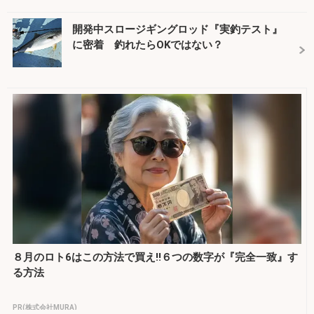
開発中スロージギングロッド『実釣テスト』
に密着 釣れたらOKではない？
８月のロト6はこの方法で買え!!６つの数字が『完全一致』す
る方法
PR(株式会社MURA)