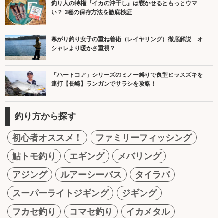
釣り人の特権『イカの沖干し』は寝かせるともっとウマ
い？ 3種の保存方法を徹底検証
寒がり釣り女子の重ね着術（レイヤリング）徹底解説 オ
シャレより暖かさ重視？
「ハードコア」シリーズのミノー縛りで良型ヒラスズキを
連打【長崎】ランガンでサラシを攻略！
釣り方から探す
初心者オススメ！
ファミリーフィッシング
鮎トモ釣り
エギング
メバリング
アジング
ルアーシーバス
タイラバ
スーパーライトジギング
ジギング
フカセ釣り
コマセ釣り
イカメタル