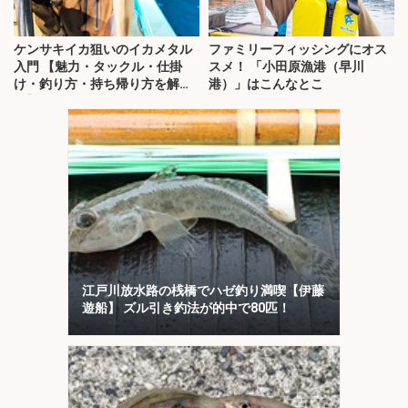
ケンサキイカ狙いのイカメタル
ファミリーフィッシングにオス
入門 【魅力・タックル・仕掛
スメ！ 「小田原漁港（早川
け・釣り方・持ち帰り方を解
港）」はこんなとこ
説】
江戸川放水路の桟橋でハゼ釣り満喫【伊藤
遊船】 ズル引き釣法が的中で80匹！