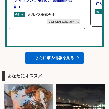
フィッシング用品の「製品開発設
釣り具
計」
会社名
メガバス株式会社
会社名
sponsored by 求人ボックス
さらに求人情報を見る
あなたにオススメ