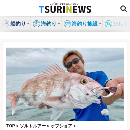
コ
ン
テ
船釣り
海釣り
海釣り施設
ソルト
ン
ツ
へ
ス
キ
ッ
プ
TOP
>
ソルトルアー
>
オフショア
>