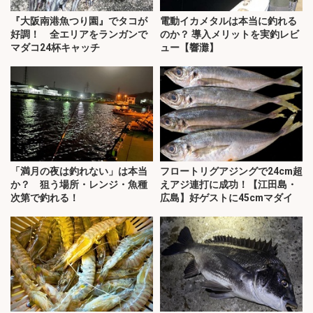
『大阪南港魚つり園』でタコが
電動イカメタルは本当に釣れる
好調！ 全エリアをランガンで
のか？ 導入メリットを実釣レビ
マダコ24杯キャッチ
ュー【響灘】
「満月の夜は釣れない」は本当
フロートリグアジングで24cm超
か？ 狙う場所・レンジ・魚種
えアジ連打に成功！【江田島・
次第で釣れる！
広島】好ゲストに45cmマダイ