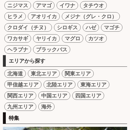
ニジマス
アマゴ
イワナ
タチウオ
ヒラメ
アオリイカ
メジナ（グレ・クロ）
クロダイ（チヌ）
シロギス
ハゼ
マゴチ
ワカサギ
ヤリイカ
マグロ
カツオ
ヘラブナ
ブラックバス
エリアから探す
北海道
東北エリア
関東エリア
甲信越エリア
北陸エリア
東海エリア
関西エリア
中国エリア
四国エリア
九州エリア
海外
特集