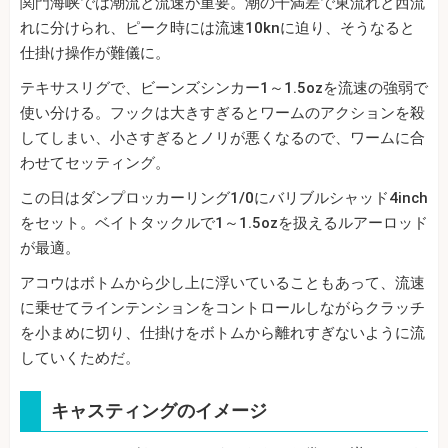
関門海峡では潮流と流速が重要。潮の干満差で東流れと西流
れに分けられ、ピーク時には流速10knに迫り、そうなると
仕掛け操作が難儀に。
テキサスリグで、ビーンズシンカー1～1.5ozを流速の強弱で
使い分ける。フックは大きすぎるとワームのアクションを殺
してしまい、小さすぎるとノリが悪くなるので、ワームに合
わせてセッティング。
この日はダンプロッカーリング1/0にバリブルシャッド4inch
をセット。ベイトタックルで1～1.5ozを扱えるルアーロッド
が最適。
アコウはボトムから少し上に浮いていることもあって、流速
に乗せてラインテンションをコントロールしながらクラッチ
を小まめに切り、仕掛けをボトムから離れすぎないように流
していくためだ。
キャスティングのイメージ