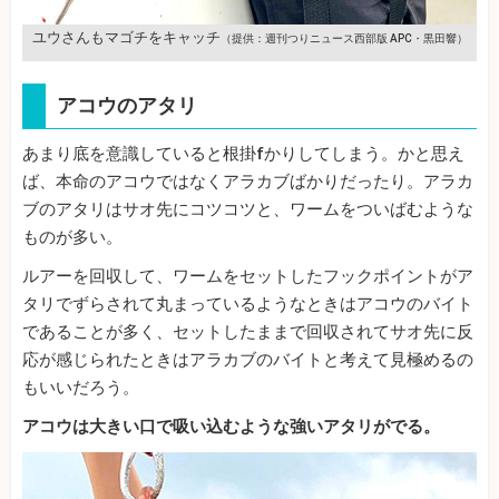
ユウさんもマゴチをキャッチ
（提供：週刊つりニュース西部版 APC・黒田響）
アコウのアタリ
あまり底を意識していると根掛fかりしてしまう。かと思え
ば、本命のアコウではなくアラカブばかりだったり。アラカ
ブのアタリはサオ先にコツコツと、ワームをついばむような
ものが多い。
ルアーを回収して、ワームをセットしたフックポイントがア
タリでずらされて丸まっているようなときはアコウのバイト
であることが多く、セットしたままで回収されてサオ先に反
応が感じられたときはアラカブのバイトと考えて見極めるの
もいいだろう。
アコウは大きい口で吸い込むような強いアタリがでる。