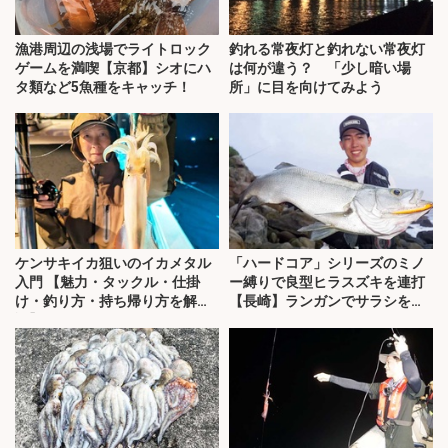
漁港周辺の浅場でライトロック
釣れる常夜灯と釣れない常夜灯
ゲームを満喫【京都】シオにハ
は何が違う？ 「少し暗い場
タ類など5魚種をキャッチ！
所」に目を向けてみよう
ケンサキイカ狙いのイカメタル
「ハードコア」シリーズのミノ
入門 【魅力・タックル・仕掛
ー縛りで良型ヒラスズキを連打
け・釣り方・持ち帰り方を解
【長崎】ランガンでサラシを攻
説】
略！