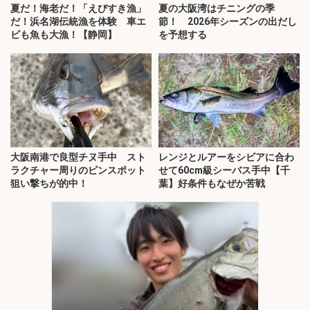
夏だ！海老だ！「えびすき漁」
夏の大阪湾はチニングの季
だ！浜名湖伝統漁を体験 車エ
節！ 2026年シーズンの出だし
ビも魚も大漁！【静岡】
を予想する
大阪南港で良型チヌ手中 スト
レンジとルアーをシビアに合わ
ラクチャー周りのピンスポット
せて60cm級シーバス手中【千
狙い撃ちが的中！
葉】好条件もなぜか苦戦