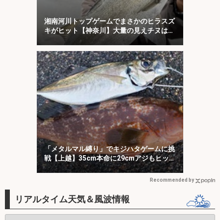
湘南河川トップゲームでまさかのヒラスズ
キがヒット【神奈川】大量の見えチヌは意
外と難敵？
「メタルマル縛り」でキジハタゲームに挑
戦【上越】35cm本命に29cmアジもヒッ
ト！
Recommended by
リアルタイム天気＆風波情報