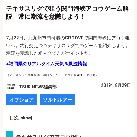
テキサスリグで狙う関門海峡アコウゲーム解
説 常に潮流を意識しよう！
7月22日、北九州市門司港の
GROOVE
で関門海峡にアコウ狙
いへ。釣行交えつつテキサスリグでのゲームを紹介しよう。
潮流を意識した組み立て方がポイントだ。
●
福岡県のリアルタイム天気＆風波情報
（アイキャッチ画像提供：週刊つりニュース西部版 APC・黒田響）
2019年8月29日
TSURINEWS編集部
オフショア
ソルトルアー
目次
[
show
]