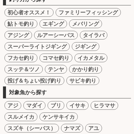
初心者オススメ！
ファミリーフィッシング
鮎トモ釣り
エギング
メバリング
アジング
ルアーシーバス
タイラバ
スーパーライトジギング
ジギング
フカセ釣り
コマセ釣り
イカメタル
スッテ＆ツノ
テンヤ
かかり釣り
投げ＆ちょい投げ釣り
サビキ釣り
対象魚から探す
アジ
マダイ
ブリ
イサキ
ヒラマサ
スルメイカ
ケンサキイカ
スズキ（シーバス）
ナマズ
アユ