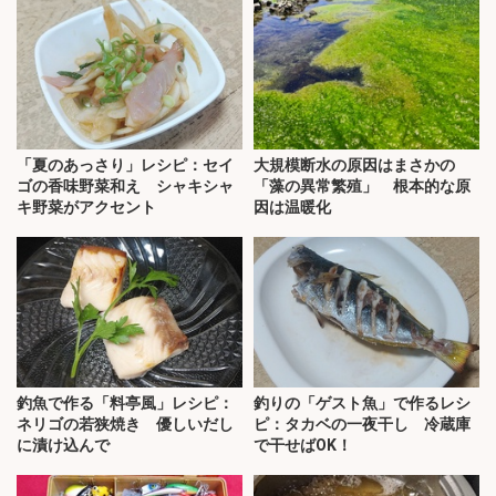
「夏のあっさり」レシピ：セイ
大規模断水の原因はまさかの
ゴの香味野菜和え シャキシャ
「藻の異常繁殖」 根本的な原
キ野菜がアクセント
因は温暖化
釣魚で作る「料亭風」レシピ：
釣りの「ゲスト魚」で作るレシ
ネリゴの若狭焼き 優しいだし
ピ：タカベの一夜干し 冷蔵庫
に漬け込んで
で干せばOK！