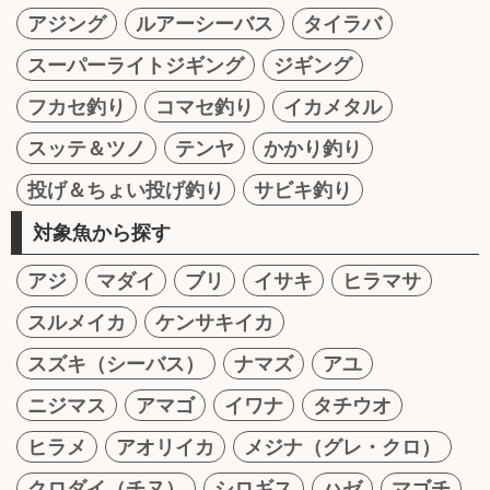
アジング
ルアーシーバス
タイラバ
スーパーライトジギング
ジギング
フカセ釣り
コマセ釣り
イカメタル
スッテ＆ツノ
テンヤ
かかり釣り
投げ＆ちょい投げ釣り
サビキ釣り
対象魚から探す
アジ
マダイ
ブリ
イサキ
ヒラマサ
スルメイカ
ケンサキイカ
スズキ（シーバス）
ナマズ
アユ
ニジマス
アマゴ
イワナ
タチウオ
ヒラメ
アオリイカ
メジナ（グレ・クロ）
クロダイ（チヌ）
シロギス
ハゼ
マゴチ