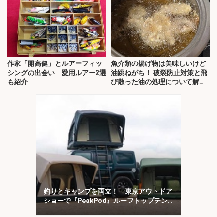
作家「開高健」とルアーフィッ
魚介類の揚げ物は美味しいけど
シングの出会い 愛用ルアー2選
油跳ねがち！ 破裂防止対策と飛
も紹介
び散った油の処理について解
説！
釣りとキャンプを両立！ 東京アウトドア
ショーで『PeakPod』ルーフトップテン
トに注目