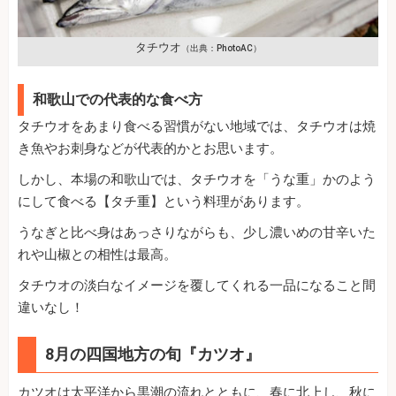
タチウオ
（出典：PhotoAC）
和歌山での代表的な食べ方
タチウオをあまり食べる習慣がない地域では、タチウオは焼
き魚やお刺身などが代表的かとお思います。
しかし、本場の和歌山では、タチウオを「うな重」かのよう
にして食べる【タチ重】という料理があります。
うなぎと比べ身はあっさりながらも、少し濃いめの甘辛いた
れや山椒との相性は最高。
タチウオの淡白なイメージを覆してくれる一品になること間
違いなし！
8月の四国地方の旬『カツオ』
カツオは太平洋から黒潮の流れとともに、春に北上し、秋に