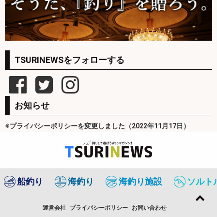
TSURINEWSをフォローする
お知らせ
※プライバシーポリシーを変更しました（2022年11月17日）
船釣り
海釣り
海釣り施設
ソルト
運営会社
プライバシーポリシー
お問い合わせ