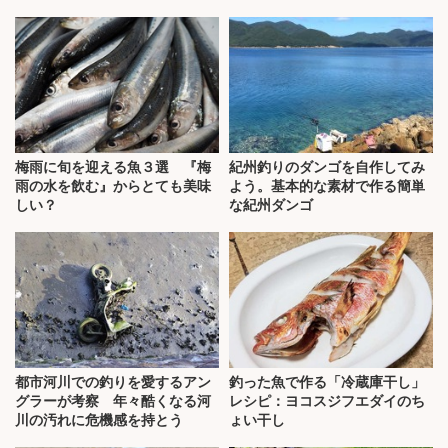
梅雨に旬を迎える魚３選 『梅
紀州釣りのダンゴを自作してみ
雨の水を飲む』からとても美味
よう。基本的な素材で作る簡単
しい？
な紀州ダンゴ
都市河川での釣りを愛するアン
釣った魚で作る「冷蔵庫干し」
グラーが考察 年々酷くなる河
レシピ：ヨコスジフエダイのち
川の汚れに危機感を持とう
ょい干し