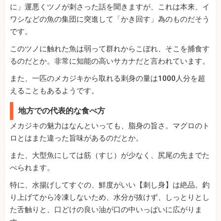
に」運悪くツノが刺さった話を聞きますが、これは本来、イ
ワシなどの魚の集団に突進して「かき回す」為のものだそう
です。
このツノに触れた魚は弱って群れからこぼれ、そこを捕食す
るのだとか。非常に知能の高いサカナだと言われています。
また、一匹のメカジキから取れる刺身の量は1000人分を超
えることもあるようです。
地方での代表的な食べ方
メカジキの魅力はなんといっても、脂身の旨さ。マグロのト
ロとはまた違った旨味があるのだとか。
また、大型魚にしては筋（すじ）が少なく、尻尾の先までた
べられます。
特に、水揚げしてすぐの、鮮度がいい【刺し身】は絶品。釣
り上げてから冷凍しないため、水分が抜けず、しっとりとし
た舌触りと、口どけの良い油が口の中いっぱいに広がりま