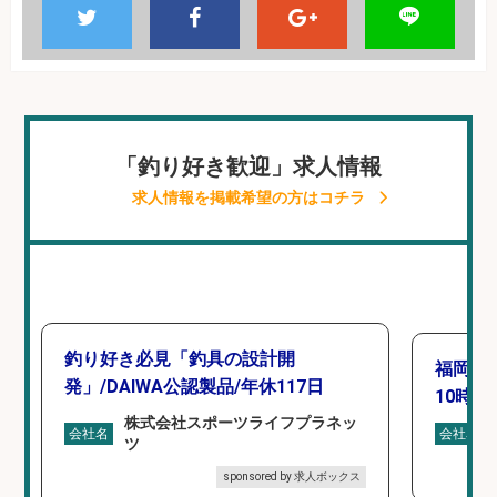
「釣り好き歓迎」求人情報
求人情報を掲載希望の方はコチラ
釣り好き必見「釣具の設計開
福岡「
発」/DAIWA公認製品/年休117日
10時間
株式会社スポーツライフプラネッ
会社名
会社名
ツ
sponsored by 求人ボックス