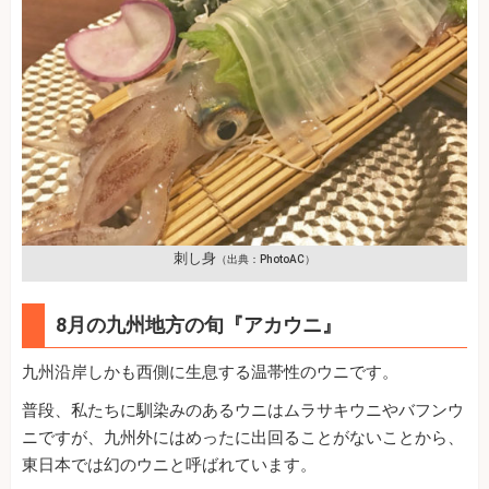
刺し身
（出典：PhotoAC）
8月の九州地方の旬『アカウニ』
九州沿岸しかも西側に生息する温帯性のウニです。
普段、私たちに馴染みのあるウニはムラサキウニやバフンウ
ニですが、九州外にはめったに出回ることがないことから、
東日本では幻のウニと呼ばれています。