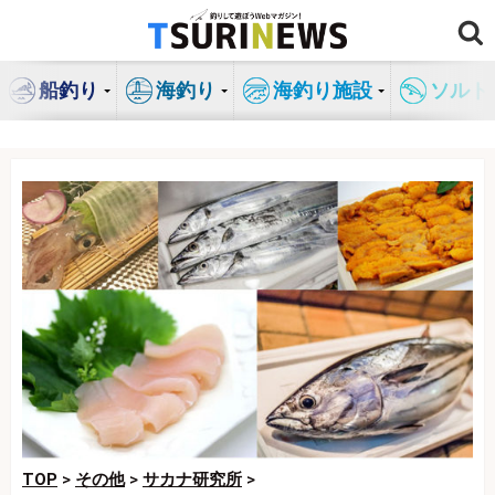
コ
ン
テ
船釣り
海釣り
海釣り施設
ソルト
ン
ツ
へ
ス
キ
ッ
プ
TOP
>
その他
>
サカナ研究所
>