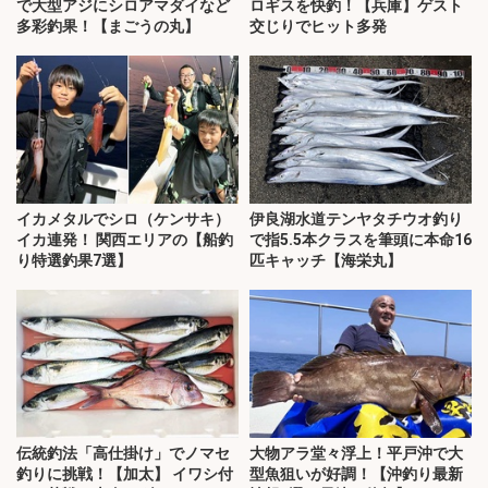
で大型アジにシロアマダイなど
ロギスを快釣！【兵庫】ゲスト
多彩釣果！【まごうの丸】
交じりでヒット多発
イカメタルでシロ（ケンサキ）
伊良湖水道テンヤタチウオ釣り
イカ連発！ 関西エリアの【船釣
で指5.5本クラスを筆頭に本命16
り特選釣果7選】
匹キャッチ【海栄丸】
伝統釣法「高仕掛け」でノマセ
大物アラ堂々浮上！平戸沖で大
釣りに挑戦！【加太】 イワシ付
型魚狙いが好調！【沖釣り最新