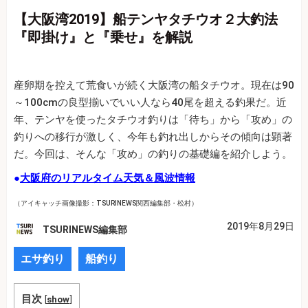
【大阪湾2019】船テンヤタチウオ２大釣法
『即掛け』と『乗せ』を解説
産卵期を控えて荒食いが続く大阪湾の船タチウオ。現在は90
～100cmの良型揃いでいい人なら40尾を超える釣果だ。近
年、テンヤを使ったタチウオ釣りは「待ち」から「攻め」の
釣りへの移行が激しく、今年も釣れ出しからその傾向は顕著
だ。今回は、そんな「攻め」の釣りの基礎編を紹介しよう。
●
大阪府のリアルタイム天気＆風波情報
（アイキャッチ画像撮影：TSURINEWS関西編集部・松村）
2019年8月29日
TSURINEWS編集部
エサ釣り
船釣り
目次
[
show
]