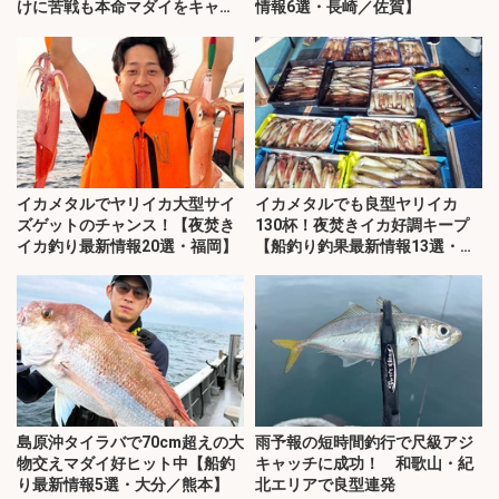
けに苦戦も本命マダイをキャッ
情報6選・長崎／佐賀】
チ！
イカメタルでヤリイカ大型サイ
イカメタルでも良型ヤリイカ
ズゲットのチャンス！【夜焚き
130杯！夜焚きイカ好調キープ
イカ釣り最新情報20選・福岡】
【船釣り釣果最新情報13選・玄
界灘】
島原沖タイラバで70cm超えの大
雨予報の短時間釣行で尺級アジ
物交えマダイ好ヒット中【船釣
キャッチに成功！ 和歌山・紀
り最新情報5選・大分／熊本】
北エリアで良型連発