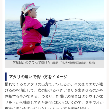
何度目かのアワセで掛けた
（撮影：TSURINEWS関西編集部・松村）
アタリの違いで食い方をイメージ
慣れてくるとアタリの出方でアワせるか、そのままエサが逃
げるのを演出して、次の掛けるべきアタリを出させるのかを
判断する事ができる。つまり、即掛けの場合はタチウオがエ
サを下から捕食してきた瞬間に掛けにいくので、タチウオが
確実にテンヤの下にいないとヒットする確率は低い。