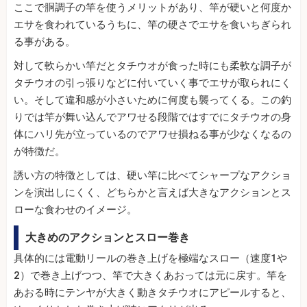
ここで胴調子の竿を使うメリットがあり、竿が硬いと何度か
エサを食われているうちに、竿の硬さでエサを食いちぎられ
る事がある。
対して軟らかい竿だとタチウオが食った時にも柔軟な調子が
タチウオの引っ張りなどに付いていく事でエサが取られにく
い。そして違和感が小さいために何度も襲ってくる。この釣
りでは竿が舞い込んでアワせる段階ではすでにタチウオの身
体にハリ先が立っているのでアワせ損ねる事が少なくなるの
が特徴だ。
誘い方の特徴としては、硬い竿に比べてシャープなアクショ
ンを演出しにくく、どちらかと言えば大きなアクションとス
ローな食わせのイメージ。
大きめのアクションとスロー巻き
具体的には電動リールの巻き上げを極端なスロー（速度1や
2）で巻き上げつつ、竿で大きくあおっては元に戻す。竿を
あおる時にテンヤが大きく動きタチウオにアピールすると、