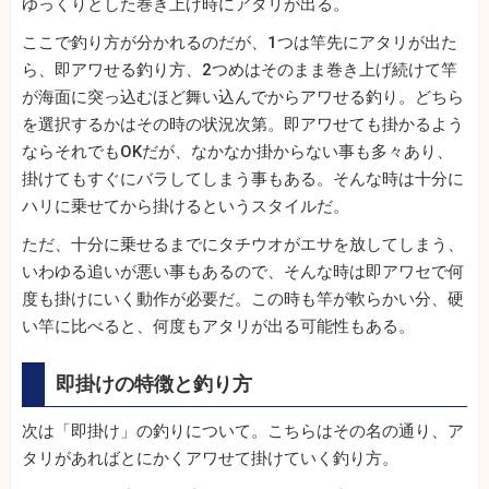
ゆっくりとした巻き上げ時にアタリが出る。
ここで釣り方が分かれるのだが、1つは竿先にアタリが出た
ら、即アワせる釣り方、2つめはそのまま巻き上げ続けて竿
が海面に突っ込むほど舞い込んでからアワせる釣り。どちら
を選択するかはその時の状況次第。即アワせても掛かるよう
ならそれでもOKだが、なかなか掛からない事も多々あり、
掛けてもすぐにバラしてしまう事もある。そんな時は十分に
ハリに乗せてから掛けるというスタイルだ。
ただ、十分に乗せるまでにタチウオがエサを放してしまう、
いわゆる追いが悪い事もあるので、そんな時は即アワセで何
度も掛けにいく動作が必要だ。この時も竿が軟らかい分、硬
い竿に比べると、何度もアタリが出る可能性もある。
即掛けの特徴と釣り方
次は「即掛け」の釣りについて。こちらはその名の通り、ア
タリがあればとにかくアワせて掛けていく釣り方。