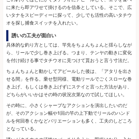
に来たら即アワせて掛けるのを信条としている。そこで、広
いタナをスピーディーに探って、少しでも活性の高いタチウ
オを探し捕食スイッチを入れたい。
誘いの工夫が面白い
具体的な釣り方としては、竿先をちょんちょんと揺らしなが
ら、リールで少し巻き上げる。つまり、テンヤの動きに変化
を付け続ける事でタチウオに見つけて貰おうと言う寸法だ。
ちょんちょんと動かしてアピールした後は、「アタリを出さ
せる間」を作る。乗せ型同様、電動リールでごくスローな巻
き上げ、もしくは巻き上げずにステイと言った方法があり、
どちらがいいかはその時の状況次第なので試してほしい。
その時に、小さくシャープなアクションを演出したいのだ
が、そのアクション幅や1回の竿の上下動でリールのハンド
ルを何回巻くかなどバリエーションも多く、工夫のしどころ
となっている。