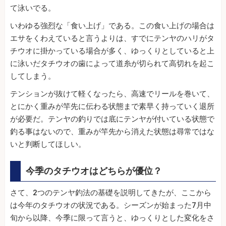
て泳いでる。
いわゆる強烈な「食い上げ」である。この食い上げの場合は
エサをくわえていると言うよりは、すでにテンヤのハリがタ
チウオに掛かっている場合が多く、ゆっくりとしていると上
に泳いだタチウオの歯によって道糸が切られて高切れを起こ
してしまう。
テンションが抜けて軽くなったら、高速でリールを巻いて、
とにかく重みが竿先に伝わる状態まで素早く持っていく退所
が必要だ。テンヤの釣りでは底にテンヤが付いている状態で
釣る事はないので、重みが竿先から消えた状態は尋常ではな
いと判断してほしい。
今季のタチウオはどちらが優位？
さて、2つのテンヤ釣法の基礎を説明してきたが、ここから
は今年のタチウオの状況である。シーズンが始まった7月中
旬から以降、今季に限って言うと、ゆっくりとした変化をさ