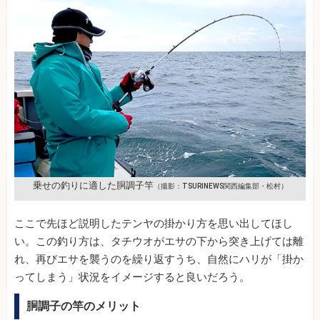
乗せの釣りに適した胴調子竿
（撮影：TSURINEWS関西編集部・松村）
ここで先ほど説明したテンヤの掛かり方を思い出してほし
い。この釣り方は、タチウオがエサの下から突き上げては離
れ、再びエサを襲うのを繰り返すうち、自然にハリが「掛か
ってしまう」状況をイメージすると良いだろう。
胴調子の竿のメリット