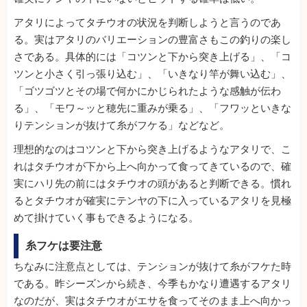
アタリによってタチウオの状況を判断しようと言うのであ
る。実はアタリのバリエーションの豊富さもこの釣りの楽し
さである。具体的には「コツンと下から突き上げる」、「コ
ツンと小さく引っ張り込む」、「いきなり竿が舞い込む」、
「ゴツゴツとその場で何かにかじられたような感触が伝わ
る」、「モワ～ッと穂先に重みが乗る」、「フワッといきな
りテンションが抜けて糸がフケる」などなど。
理想的なのはコツンと下から突き上げるようなアタリで、こ
れはタチウオが下から上へ向かって食ってきているので、確
実にハリ先の前にはタチウオの頭があると判断できる。慣れ
るとタチウオが確実にテンヤの下に入っているアタリを見極
めて掛けていく事もできるようになる。
糸フケは要注意
ちなみに注意点としては、テンションが抜けて糸がフケた時
である。昨シーズンから続き、今季もかなり遭遇するアタリ
なのだが、実はタチウオがエサを食ってそのまま上へ向かっ