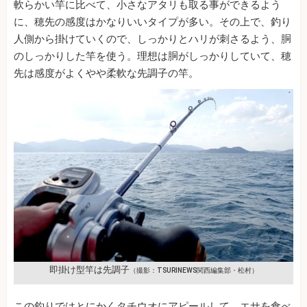
軟らかい竿に比べて、小さなアタリも取る事ができるよう
に、穂先の感度はかなりいいタイプが多い。その上で、釣り
人側から掛けていくので、しっかりとハリが刺さるよう、胴
のしっかりした竿を使う。理想は胴がしっかりしていて、穂
先は感度がよくやや柔軟な先調子の竿。
即掛け型竿は先調子
（撮影：TSURINEWS関西編集部・松村）
この釣りではとにかくタチウオにアピールして、エサを食べ