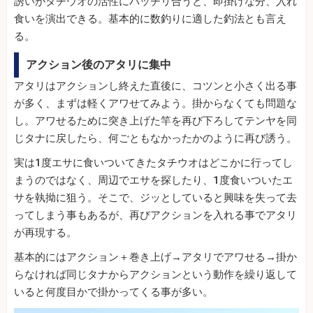
誘いがタチウオの活性にバッチリ合うと、即掛けな分、入れ
食いを演出できる。基本的に数釣りに適した釣法とも言え
る。
アクション後のアタリに集中
アタリはアクションし終えた直後に、コツンと小さく出る事
が多く、まずは軽くアワせてみよう。掛からなくても問題な
し。アワせるために突き上げた竿を再び下ろしてテンヤを同
じタナに戻したら、何ごともなかったかのように再び誘う。
実は1度エサに食いついてきたタチウオはどこかに行ってし
まうのではなく、周辺でエサを探したり、1度食いついたエ
サを執拗に狙う。そこで、ジッとしていると興味を失って去
ってしまう事もあるが、再びアクションを入れる事でアタリ
が再現する。
基本的にはアクション＋巻き上げ→アタリでアワせる→掛か
らなければ同じタナからアクションという動作を繰り返して
いると何度目かで掛かってくる事が多い。