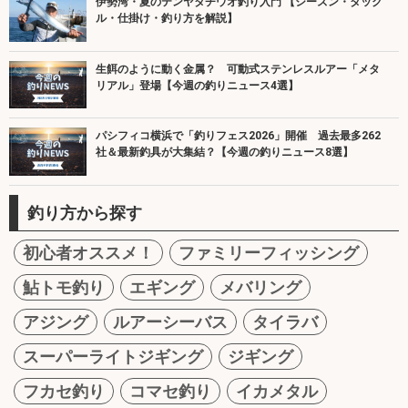
伊勢湾・夏のテンヤタチウオ釣り入門 【シーズン・タック
ル・仕掛け・釣り方を解説】
生餌のように動く金属？ 可動式ステンレスルアー「メタ
リアル」登場【今週の釣りニュース4選】
パシフィコ横浜で「釣りフェス2026」開催 過去最多262
社＆最新釣具が大集結？【今週の釣りニュース8選】
釣り方から探す
初心者オススメ！
ファミリーフィッシング
鮎トモ釣り
エギング
メバリング
アジング
ルアーシーバス
タイラバ
スーパーライトジギング
ジギング
フカセ釣り
コマセ釣り
イカメタル