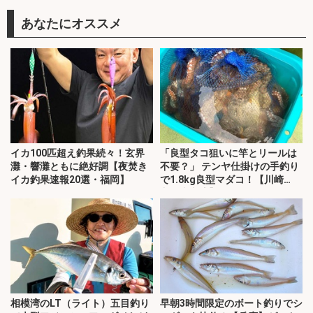
あなたにオススメ
イカ100匹超え釣果続々！玄界
「良型タコ狙いに竿とリールは
灘・響灘ともに絶好調【夜焚き
不要？」 テンヤ仕掛けの手釣り
イカ釣果速報20選・福岡】
で1.8kg良型マダコ！【川崎
丸・東京湾】
相模湾のLT（ライト）五目釣り
早朝3時間限定のボート釣りでシ