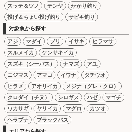
スッテ＆ツノ
テンヤ
かかり釣り
投げ＆ちょい投げ釣り
サビキ釣り
対象魚から探す
アジ
マダイ
ブリ
イサキ
ヒラマサ
スルメイカ
ケンサキイカ
スズキ（シーバス）
ナマズ
アユ
ニジマス
アマゴ
イワナ
タチウオ
ヒラメ
アオリイカ
メジナ（グレ・クロ）
クロダイ（チヌ）
シロギス
ハゼ
マゴチ
ワカサギ
ヤリイカ
マグロ
カツオ
ヘラブナ
ブラックバス
エリアから探す