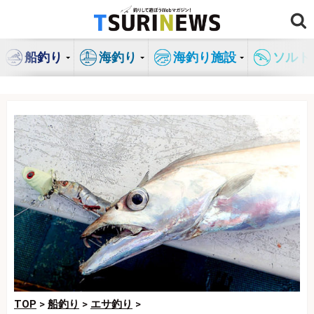
コ
ン
テ
船釣り
海釣り
海釣り施設
ソルト
ン
ツ
へ
ス
キ
ッ
プ
TOP
>
船釣り
>
エサ釣り
>