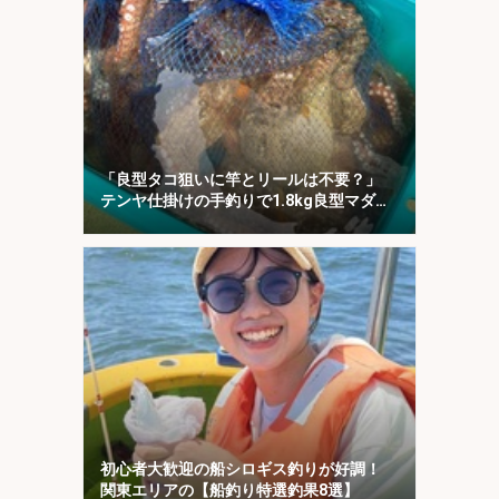
「良型タコ狙いに竿とリールは不要？」
テンヤ仕掛けの手釣りで1.8kg良型マダ
コ！【川崎丸・東京湾】
初心者大歓迎の船シロギス釣りが好調！
関東エリアの【船釣り特選釣果8選】