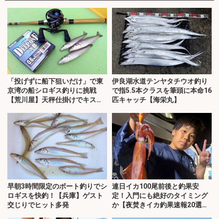
「投げずに船下狙いだけ」で東
伊良湖水道テンヤタチウオ釣り
京湾の船シロギス釣りに挑戦
で指5.5本クラスを筆頭に本命16
【荒川屋】天秤仕掛けでキス約
匹キャッチ【海栄丸】
70匹！
早朝3時間限定のボート釣りでシ
連日イカ100尾前後と釣果安
ロギスを快釣！【兵庫】ゲスト
定！入門にも絶好のタイミング
交じりでヒット多発
か【夜焚きイカ釣果速報20選・
福岡】