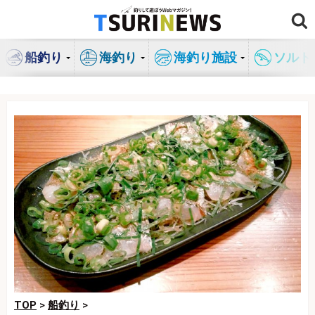
コ
ン
テ
船釣り
海釣り
海釣り施設
ソルト
ン
ツ
へ
ス
キ
ッ
プ
TOP
>
船釣り
>