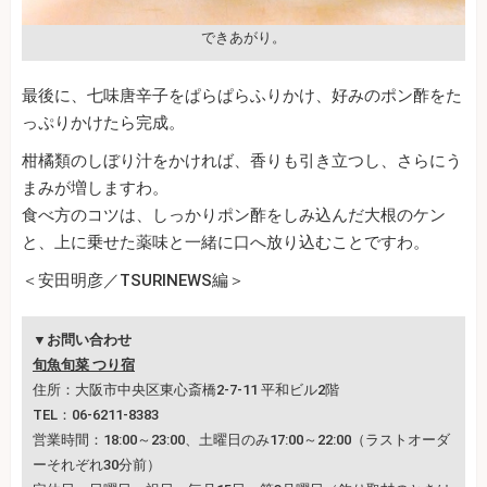
できあがり。
最後に、七味唐辛子をぱらぱらふりかけ、好みのポン酢をた
っぷりかけたら完成。
柑橘類のしぼり汁をかければ、香りも引き立つし、さらにう
まみが増しますわ。
食べ方のコツは、しっかりポン酢をしみ込んだ大根のケン
と、上に乗せた薬味と一緒に口へ放り込むことですわ。
＜安田明彦／TSURINEWS編＞
▼お問い合わせ
旬魚旬菜 つり宿
住所：大阪市中央区東心斎橋2-7-11 平和ビル2階
TEL：06-6211-8383
営業時間：18:00～23:00、土曜日のみ17:00～22:00（ラストオーダ
ーそれぞれ30分前）