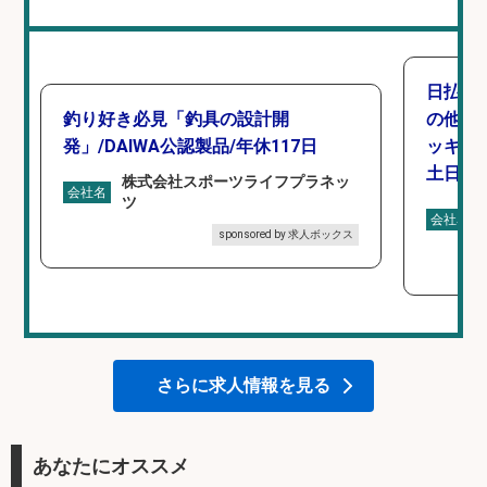
日払い
釣り好き必見「釣具の設計開
の他/
発」/DAIWA公認製品/年休117日
ッキン
土日休み
株式会社スポーツライフプラネッ
会社名
ツ
会社名
sponsored by 求人ボックス
さらに求人情報を見る
あなたにオススメ