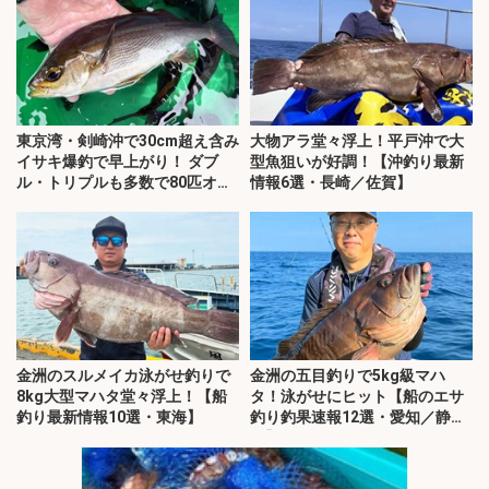
東京湾・剣崎沖で30cm超え含み
大物アラ堂々浮上！平戸沖で大
イサキ爆釣で早上がり！ ダブ
型魚狙いが好調！【沖釣り最新
ル・トリプルも多数で80匹オー
情報6選・長崎／佐賀】
バー
金洲のスルメイカ泳がせ釣りで
金洲の五目釣りで5kg級マハ
8kg大型マハタ堂々浮上！【船
タ！泳がせにヒット【船のエサ
釣り最新情報10選・東海】
釣り釣果速報12選・愛知／静
岡】