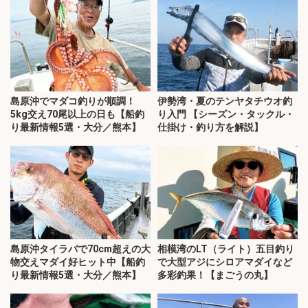
島原沖でマダコ釣りが順調！
伊勢湾・夏のテンヤタチウオ釣
5kg交え70尾以上の日も【船釣
り入門 【シーズン・タックル・
り最新情報5選・大分／熊本】
仕掛け・釣り方を解説】
島原沖タイラバで70cm超えの大
相模湾のLT（ライト）五目釣り
物交えマダイ好ヒット中【船釣
で大型アジにシロアマダイなど
り最新情報5選・大分／熊本】
多彩釣果！【まごうの丸】