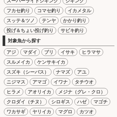
スーパーライトジギング
ジギング
フカセ釣り
コマセ釣り
イカメタル
スッテ＆ツノ
テンヤ
かかり釣り
投げ＆ちょい投げ釣り
サビキ釣り
対象魚から探す
アジ
マダイ
ブリ
イサキ
ヒラマサ
スルメイカ
ケンサキイカ
スズキ（シーバス）
ナマズ
アユ
ニジマス
アマゴ
イワナ
タチウオ
ヒラメ
アオリイカ
メジナ（グレ・クロ）
クロダイ（チヌ）
シロギス
ハゼ
マゴチ
ワカサギ
ヤリイカ
マグロ
カツオ