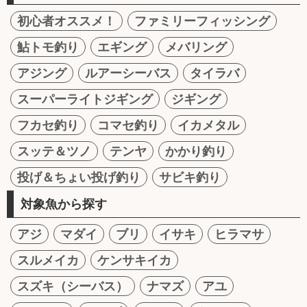
初心者オススメ！
ファミリーフィッシング
鮎トモ釣り
エギング
メバリング
アジング
ルアーシーバス
タイラバ
スーパーライトジギング
ジギング
フカセ釣り
コマセ釣り
イカメタル
スッテ＆ツノ
テンヤ
かかり釣り
投げ＆ちょい投げ釣り
サビキ釣り
対象魚から探す
アジ
マダイ
ブリ
イサキ
ヒラマサ
スルメイカ
ケンサキイカ
スズキ（シーバス）
ナマズ
アユ