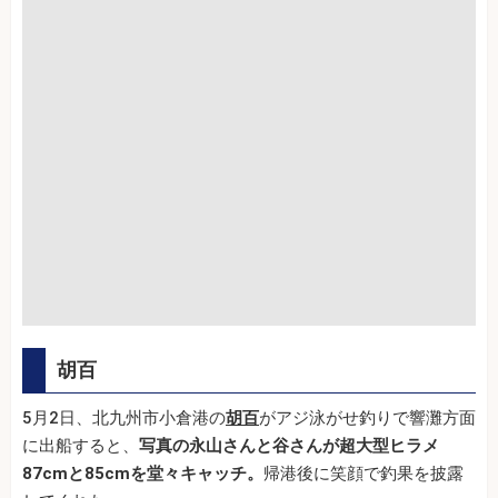
胡百
5月2日、北九州市小倉港の
胡百
がアジ泳がせ釣りで響灘方面
に出船すると、
写真の永山さんと谷さんが超大型ヒラメ
87cmと85cmを堂々キャッチ。
帰港後に笑顔で釣果を披露