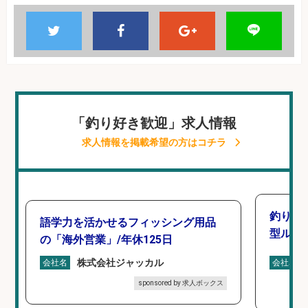
「釣り好き歓迎」求人情報
求人情報を掲載希望の方はコチラ
釣り好
語学力を活かせるフィッシング用品
型ルー
の「海外営業」/年休125日
株式会社ジャッカル
会社名
会社名
sponsored by 求人ボックス