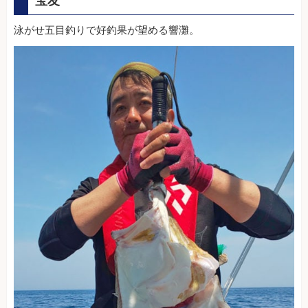
宝友
泳がせ五目釣りで好釣果が望める響灘。