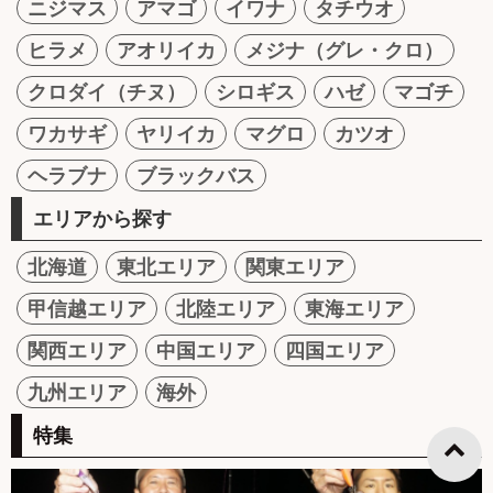
ニジマス
アマゴ
イワナ
タチウオ
ヒラメ
アオリイカ
メジナ（グレ・クロ）
クロダイ（チヌ）
シロギス
ハゼ
マゴチ
ワカサギ
ヤリイカ
マグロ
カツオ
ヘラブナ
ブラックバス
エリアから探す
北海道
東北エリア
関東エリア
甲信越エリア
北陸エリア
東海エリア
関西エリア
中国エリア
四国エリア
九州エリア
海外
特集