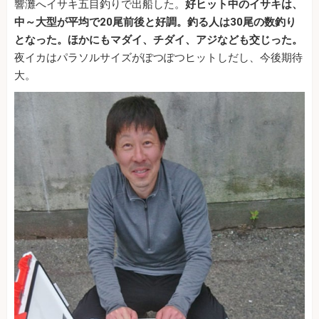
響灘へイサキ五目釣りで出船した。
好ヒット中のイサキは、
中～大型が平均で20尾前後と好調。釣る人は30尾の数釣り
となった。
ほかにもマダイ、チダイ、アジなども交じった。
夜イカはパラソルサイズがぽつぽつヒットしだし、今後期待
大。