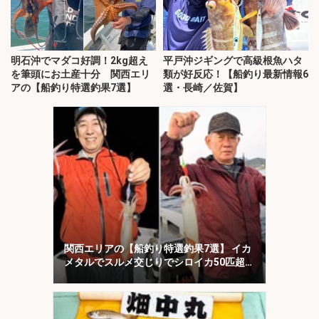
明石沖でマダコ好調！2kg超え
平戸沖ジギングで高級根魚ハタ
を筆頭にお土産十分 関西エリ
類が好反応！【船釣り最新情報6
アの【船釣り特選釣果7選】
選・長崎／佐賀】
関西エリアの【船釣り特選釣果7選】 イカ
メタルでスルメ交じりでシロイカ50匹超
え！