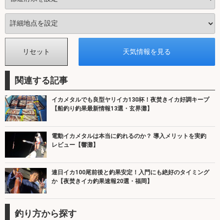
関連する記事
イカメタルでも良型ヤリイカ130杯！夜焚きイカ好調キープ
【船釣り釣果最新情報13選・玄界灘】
電動イカメタルは本当に釣れるのか？ 導入メリットを実釣
レビュー【響灘】
連日イカ100尾前後と釣果安定！入門にも絶好のタイミング
か【夜焚きイカ釣果速報20選・福岡】
釣り方から探す