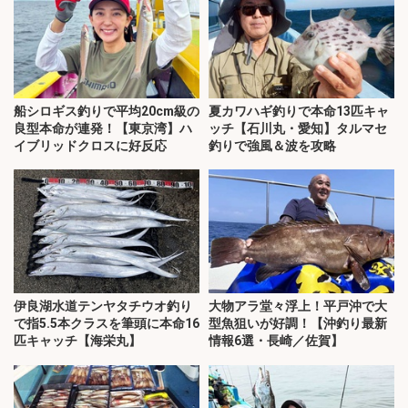
船シロギス釣りで平均20cm級の
夏カワハギ釣りで本命13匹キャ
良型本命が連発！【東京湾】ハ
ッチ【石川丸・愛知】タルマセ
イブリッドクロスに好反応
釣りで強風＆波を攻略
伊良湖水道テンヤタチウオ釣り
大物アラ堂々浮上！平戸沖で大
で指5.5本クラスを筆頭に本命16
型魚狙いが好調！【沖釣り最新
匹キャッチ【海栄丸】
情報6選・長崎／佐賀】