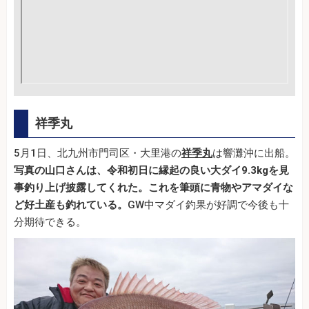
祥季丸
5月1日、北九州市門司区・大里港の
祥季丸
は響灘沖に出船。
写真の山口さんは、令和初日に縁起の良い大ダイ9.3kgを見
事釣り上げ披露してくれた。これを筆頭に青物やアマダイな
ど好土産も釣れている。
GW中マダイ釣果が好調で今後も十
分期待できる。