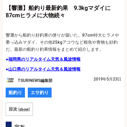
【響灘】船釣り最新釣果 9.3kgマダイに
87cmヒラメに大物続々
響灘から船釣り好釣果の便りが届いた。87cm特大ヒラメや
乗っ込みマダイ、その他25kgアコウなど根魚や青物も好釣
だ。最新の船釣り釣果情報をまとめて紹介します。
●
福岡県のリアルタイム天気＆風波情報
●
山口県のリアルタイム天気＆風波情報
2019年5月23日
TSURINEWS編集部
船釣り
エサ釣り
目次
[
show
]