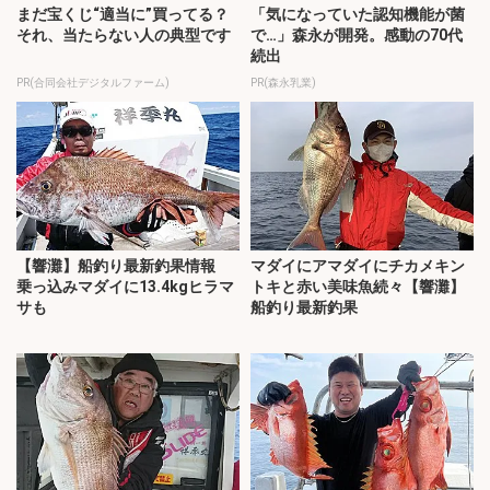
まだ宝くじ“適当に”買ってる？
「気になっていた認知機能が菌
それ、当たらない人の典型です
で…」森永が開発。感動の70代
続出
PR(合同会社デジタルファーム)
PR(森永乳業)
【響灘】船釣り最新釣果情報
マダイにアマダイにチカメキン
乗っ込みマダイに13.4kgヒラマ
トキと赤い美味魚続々【響灘】
サも
船釣り最新釣果