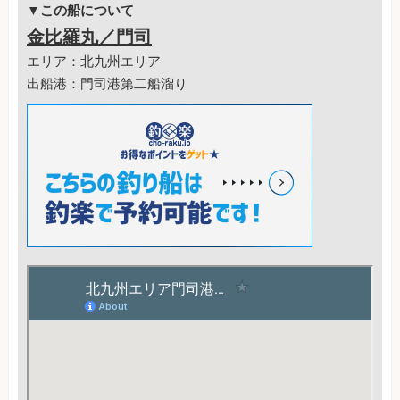
▼この船について
金比羅丸／門司
エリア：北九州エリア
出船港：門司港第二船溜り