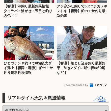
【響灘】沖釣り最新釣果情報
アジ泳がせ釣りで60cmチカメキ
タイラバ・泳がせ・五目と釣り
ントキ【響灘】船のエサ釣り最
方色々！
新釣果
ひとつテンヤ釣りで8kg級大ダ
【響灘】落とし込み釣り最新釣
イ浮上【福岡・響灘】 船のエサ
果 8kgマダイに船中青物50尾
釣り最新釣果情報
など！
Recommended by
リアルタイム天気＆風波情報