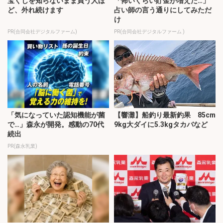
宝くじを知らないまま買う人ほ
「怖いくらい貯金が増えた…」
ど、外れ続けます
占い師の言う通りにしてみただ
け
PR(合同会社デジタルファーム)
PR(合同会社デジタルファーム )
「気になっていた認知機能が菌
【響灘】船釣り最新釣果 85cm
で…」森永が開発。感動の70代
9kg大ダイに5.3kgタカバなど
続出
PR(森永乳業)