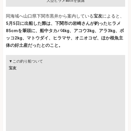
大型ヒラメ85㎝を披露
同海域へ山口県下関市黒井から案内している
宝友
によると、
5月5日に出船した際は、下関市の岩崎さんが釣ったヒラメ
85cmを筆頭に、船中タカバ4kg、アコウ3kg、アラ3kg、ボ
ッコ2kg、マトウダイ、ヒラマサ、オニオコゼ、ほか根魚主
体の好土産だったとのこと。
▼この釣り船ついて
宝友