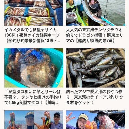
イカメタルでも良型ヤリイカ
大人気の東京湾テンヤタチウオ
130杯！夜焚きイカ好調キープ
釣りでドラゴン捕獲！ 関東エリ
【船釣り釣果最新情報13選・玄
アの【船釣り特選釣果7選】
界灘】
「良型タコ狙いに竿とリールは
釣ったアジで愛犬用のおやつ作
不要？」 テンヤ仕掛けの手釣り
り 東京湾のライトアジ釣りで
で1.8kg良型マダコ！【川崎
食材をゲット！
丸・東京湾】