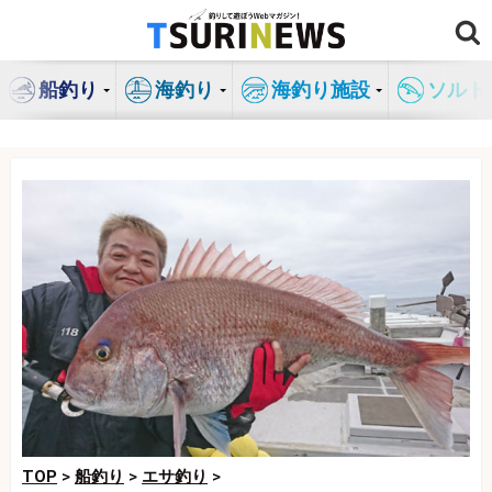
コ
ン
テ
船釣り
海釣り
海釣り施設
ソルト
ン
ツ
へ
ス
キ
ッ
プ
TOP
>
船釣り
>
エサ釣り
>