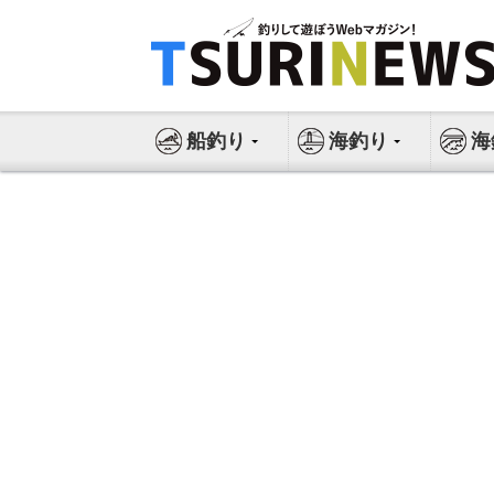
コ
ン
テ
ン
ツ
船釣り
海釣り
海
へ
ス
キ
ッ
プ