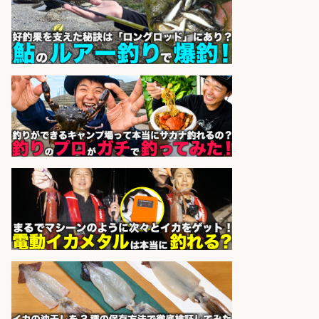
かし
sponsored by 求人ボックス
レジ打ち/日払いOK/おさかなの三枚
おろし/新潟県/小千谷市
株式会社G&G
会社名
sponsored by 求人ボックス
日払いOKで即日収入/軽作業・物流
その他/「9月末までの短期」釣り具
のピッキング作業など/残業少なめ/
日勤&土日休み/未経験OK!
UTエージェント株式会社 関西第
会社名
二CU
sponsored by 求人ボックス
コンビニ/広島県/調理なし・軽作業