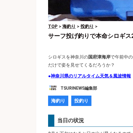
TOP
>
海釣り
>
投釣り
>
サーフ投げ釣りで本命シロギス
シロギスを神奈川の
国府津海岸
で午前中の
だけで姿を見せてくるだろうか？
●
神奈川県のリアルタイム天気＆風波情報
TSURINEWS編集部
海釣り
投釣り
当日の状況