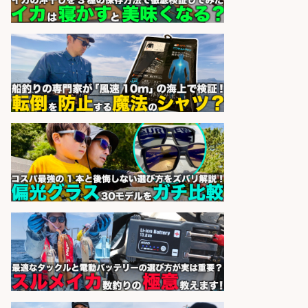
スタート お魚のパック詰め 品出し/
週4日から勤務OK/希望休が取得で
きる
株式会社ホットスタッフ五日市
会社名
sponsored by 求人ボックス
和食, 居酒屋/調理見習い・調理補助/
新鮮な魚料理×おでんの和食居酒屋
の若手スタッフ
サカナのハチベエ 矢場町店
会社名
sponsored by 求人ボックス
営業事務/釣り具メーカーでの営業
アシスタントのお仕事/残業なし/即
日勤務可/営業事務/軽作業
株式会社パソナ
会社名