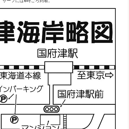
、サーフには6時ごろ到着。