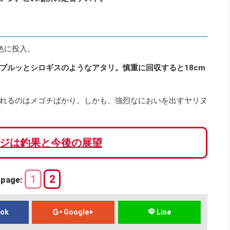
色に投入。
ブルッとシロギスのようなアタリ。慎重に回収すると18cm
れるのはメゴチばかり。しかも、強烈なにおいを出すヤリヌ
ジは釣果と今後の展望
1
2
page:
ook
Google+
Line