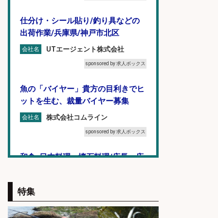
仕分け・シール貼り/釣り具などの
出荷作業/兵庫県/神戸市北区
UTエージェント株式会社
会社名
sponsored by 求人ボックス
魚の「バイヤー」貴方の目利きでヒ
ットを生む、裁量バイヤー募集
株式会社コムライン
会社名
sponsored by 求人ボックス
和食, 日本料理・懐石料理/店長・店
長候補/ライブ感が満載!魚の価値を
上げ、食とエンタメで地域を元気に!
特集
店長候補募集
魚と肴 いとおかし 魚と肴 いとお
会社名