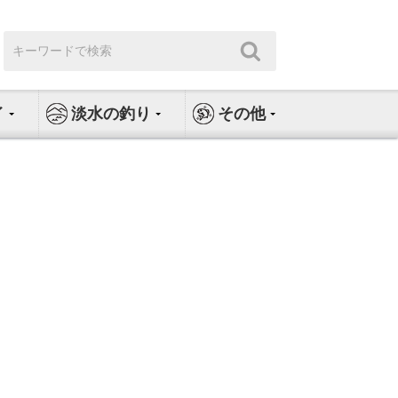
検
検
索:
索
イ
淡水の釣り
その他