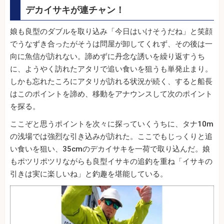
デカイサキが連チャン！
娘も良型のダブルを取り込み「今日はいけそうだね」と笑顔
でうなずき合ったがそうは問屋が卸してくれず、その後は一
向に魚信が訪れない。諦めずに丹念な誘いを繰り返すうち
に、ようやく訪れたアタリで追い食いを狙うも単発止まり。
しかも忘れたころにアタリが訪れる状況が続く、すると船長
はこのポイントを諦め、移動をアナウンスして次のポイント
を探る。
ここぞと思うポイントを次々に探っていくうちに、タナ10m
の浅場では強烈な引き込みが訪れた。ここでもじっくりと追
い食いを狙い、35cmのデカイサキを一荷で取り込んだ。娘
もポツリポツリながらも良型イサキの追釣を重ね「イサキの
引きは実に楽しいね」と釣趣を堪能している。