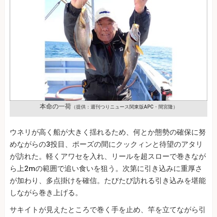
本命の一荷
（提供：週刊つりニュース関東版APC・間宮隆）
ウネリが高く船が大きく揺れるため、何とか態勢の確保に努
めながらの3投目、ポーズの間にクックィンと待望のアタリ
が訪れた。軽くアワセを入れ、リールを超スローで巻きなが
ら上2mの範囲で追い食いを狙う。次第に引き込みに重厚さ
が加わり、多点掛けを確信。たびたび訪れる引き込みを堪能
しながら巻き上げる。
サキイトが見えたところで巻く手を止め、竿を立てながら引