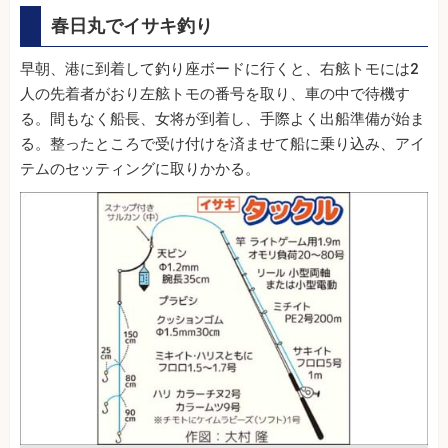
春日丸でイサキ釣り
早朝、港に到着して釣り座ボードに行くと、右舷トモには2
人の先着者がおり左舷トモの番号を取り、車の中で待機す
る。間もなく船長、女将が到着し、手際よく出船準備が始ま
る。整ったところで受け付けを済ませて船に乗り込み、アイ
テムのセッティングに取りかかる。