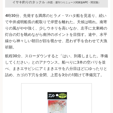
イサキ釣りのタックル
（作図：週刊つりニュース関東版APC・間宮隆）
4時30分、先発する満席のヒラメ・マハタ船を見送り、続い
て中井成明船長の舵取りで岸壁を離れた。天候は晴れ。南寄
りの風がやや強く、少しウネリを高いなか、左手に太東崎の
灯台の灯を眺めながら南沖のポイントを目指す。途中、水平
線から神々しい朝日が顔を覗かせ、思わず手を合わせて大漁
祈願。
航程30分、スローダウンすると「はい、到着しました。準備
してください」とのアナウンス。船べりに3本の空バリを並
べ、まきエサビシにアミまきエサを八分目ほどにゆったりと
詰め、カゴの下穴を全閉、上窓を3分の1開けて準備完了。