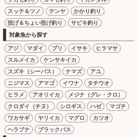
スッテ＆ツノ
テンヤ
かかり釣り
投げ＆ちょい投げ釣り
サビキ釣り
対象魚から探す
アジ
マダイ
ブリ
イサキ
ヒラマサ
スルメイカ
ケンサキイカ
スズキ（シーバス）
ナマズ
アユ
ニジマス
アマゴ
イワナ
タチウオ
ヒラメ
アオリイカ
メジナ（グレ・クロ）
クロダイ（チヌ）
シロギス
ハゼ
マゴチ
ワカサギ
ヤリイカ
マグロ
カツオ
ヘラブナ
ブラックバス