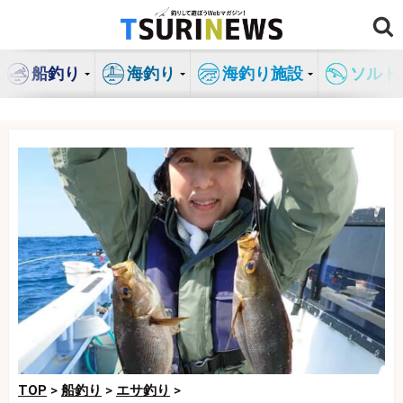
コ
ン
テ
船釣り
海釣り
海釣り施設
ソルト
ン
ツ
へ
ス
キ
ッ
プ
TOP
>
船釣り
>
エサ釣り
>