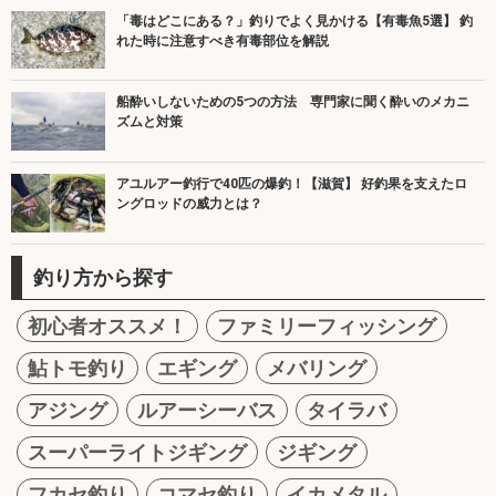
「毒はどこにある？」釣りでよく見かける【有毒魚5選】 釣
れた時に注意すべき有毒部位を解説
船酔いしないための5つの方法 専門家に聞く酔いのメカニ
ズムと対策
アユルアー釣行で40匹の爆釣！【滋賀】 好釣果を支えたロ
ングロッドの威力とは？
釣り方から探す
初心者オススメ！
ファミリーフィッシング
鮎トモ釣り
エギング
メバリング
アジング
ルアーシーバス
タイラバ
スーパーライトジギング
ジギング
フカセ釣り
コマセ釣り
イカメタル