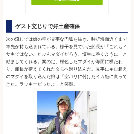
ゲスト交じりで好土産確保
次の流しでは娘の竿が見事な円弧を描き、時折海面近くまで
竿先が持ち込まれている。様子を見ていた船長が「これもイ
サキではない。たぶんマダイだろう。慎重に巻くように」と
励ましてくれる。案の定、桜色したマダイが海面に横たわ
り、船長が構えてくれたタモへ滑り込んだ。見事にキロ超え
のマダイを取り込んだ娘は「空バリに付けたイカ短に食って
きた。ラッキーだったよ」と笑顔。