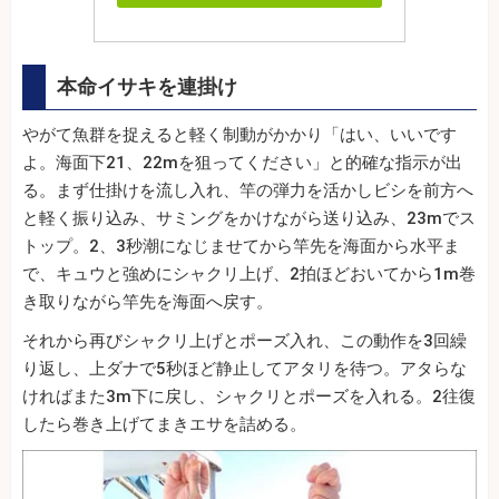
本命イサキを連掛け
やがて魚群を捉えると軽く制動がかかり「はい、いいです
よ。海面下21、22mを狙ってください」と的確な指示が出
る。まず仕掛けを流し入れ、竿の弾力を活かしビシを前方へ
と軽く振り込み、サミングをかけながら送り込み、23mでス
トップ。2、3秒潮になじませてから竿先を海面から水平ま
で、キュウと強めにシャクリ上げ、2拍ほどおいてから1m巻
き取りながら竿先を海面へ戻す。
それから再びシャクリ上げとポーズ入れ、この動作を3回繰
り返し、上ダナで5秒ほど静止してアタリを待つ。アタらな
ければまた3m下に戻し、シャクリとポーズを入れる。2往復
したら巻き上げてまきエサを詰める。