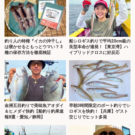
釣り人の特権『イカの沖干し』
船シロギス釣りで平均20cm級の
は寝かせるともっとウマい？ 3
良型本命が連発！【東京湾】ハ
種の保存方法を徹底検証
イブリッドクロスに好反応
金洲五目釣りで美味魚アオダイ
早朝3時間限定のボート釣りでシ
＆ヒメダイ快釣【船釣り釣果速
ロギスを快釣！【兵庫】ゲスト
報8選・愛知／静岡】
交じりでヒット多発