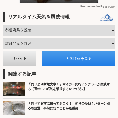
Recommended by
リアルタイム天気＆風波情報
関連する記事
「釣りより断然大事！」マイカー釣行アングラーが実践す
る【運転中の眠気を撃退する6つの方法】
「釣りする前に知っておこう！」釣りの怪我４パターン別
応急処置 事前に防ぐことが最重要！