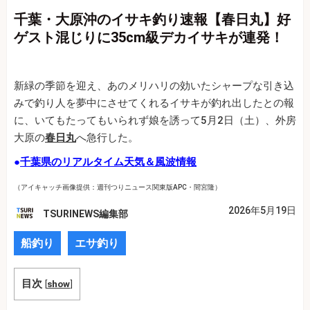
千葉・大原沖のイサキ釣り速報【春日丸】好
ゲスト混じりに35cm級デカイサキが連発！
新緑の季節を迎え、あのメリハリの効いたシャープな引き込
みで釣り人を夢中にさせてくれるイサキが釣れ出したとの報
に、いてもたってもいられず娘を誘って5月2日（土）、外房
大原の
春日丸
へ急行した。
●
千葉県のリアルタイム天気＆風波情報
（アイキャッチ画像提供：週刊つりニュース関東版APC・間宮隆）
2026年5月19日
TSURINEWS編集部
船釣り
エサ釣り
目次
[
show
]