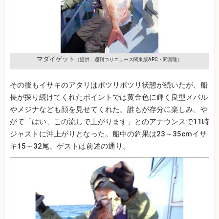
マダイゲット
（提供：週刊つりニュース関東版APC・間宮隆）
その後もイサキのアタリはポツリポツリ状態が続いたが、船
長が探り続けてくれたポイントでは黄金色に輝く良型メバル
やメジナなども顔を見せてくれた。誰もが存分に楽しみ、や
がて「はい、この流しで上がります」とのアナウンスで11時
ジャストに沖上がりとなった。船中の釣果は23～35cmイサ
キ15～32尾、ゲストは前述の通り。