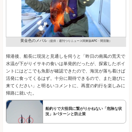
黄金色のメバル
（提供：週刊つりニュース関東版APC・間宮隆）
帰港後、船長に現況と見通しを伺うと「昨日の南風の荒天で
水温が下がりイサキの食いは単発的だったが、探索したポイ
ントにはどこでも魚影が確認できたので、海況が落ち着けば
活発に食ってくるはず。十分に期待できるので、また遊びに
来てください」と明るいコメントに、再度の釣行を楽しみに
帰路に就いた。
船釣りで大怪我に繋がりかねない「危険な状
況」3パターンと防止策