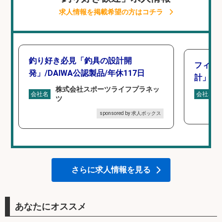
求人情報を掲載希望の方はコチラ
釣り好き必見「釣具の設計開
フィッ
発」/DAIWA公認製品/年休117日
計」
株式会社スポーツライフプラネッ
会社名
会社名
ツ
sponsored by 求人ボックス
さらに求人情報を見る
あなたにオススメ