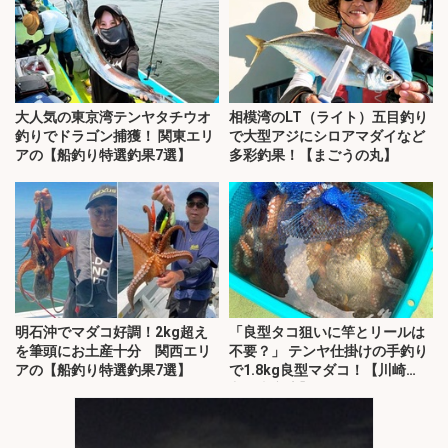
大人気の東京湾テンヤタチウオ
相模湾のLT（ライト）五目釣り
釣りでドラゴン捕獲！ 関東エリ
で大型アジにシロアマダイなど
アの【船釣り特選釣果7選】
多彩釣果！【まごうの丸】
明石沖でマダコ好調！2kg超え
「良型タコ狙いに竿とリールは
を筆頭にお土産十分 関西エリ
不要？」 テンヤ仕掛けの手釣り
アの【船釣り特選釣果7選】
で1.8kg良型マダコ！【川崎
丸・東京湾】