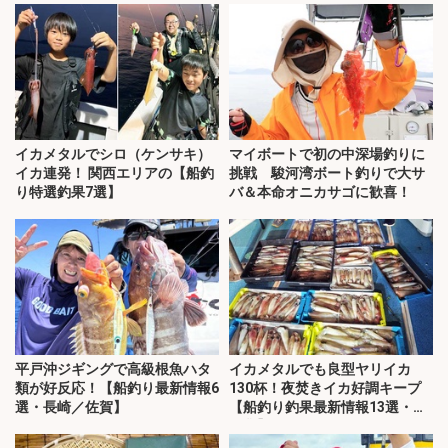
イカメタルでシロ（ケンサキ）
マイボートで初の中深場釣りに
イカ連発！ 関西エリアの【船釣
挑戦 駿河湾ボート釣りで大サ
り特選釣果7選】
バ＆本命オニカサゴに歓喜！
平戸沖ジギングで高級根魚ハタ
イカメタルでも良型ヤリイカ
類が好反応！【船釣り最新情報6
130杯！夜焚きイカ好調キープ
選・長崎／佐賀】
【船釣り釣果最新情報13選・玄
界灘】