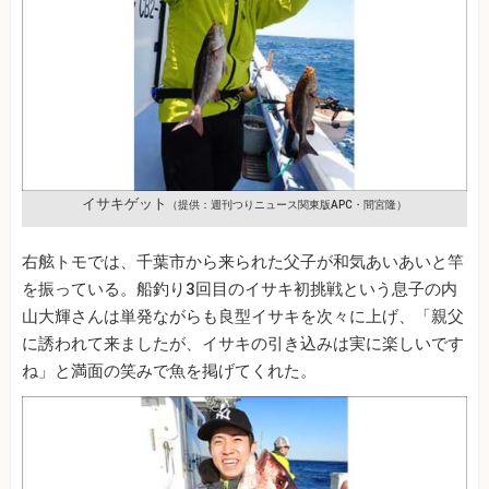
イサキゲット
（提供：週刊つりニュース関東版APC・間宮隆）
右舷トモでは、千葉市から来られた父子が和気あいあいと竿
を振っている。船釣り3回目のイサキ初挑戦という息子の内
山大輝さんは単発ながらも良型イサキを次々に上げ、「親父
に誘われて来ましたが、イサキの引き込みは実に楽しいです
ね」と満面の笑みで魚を掲げてくれた。