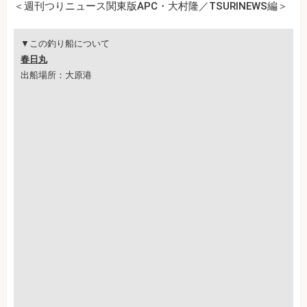
＜週刊つりニュース関東版APC・大村隆／TSURINEWS編＞
▼この釣り船について
春日丸
出船場所：大原港