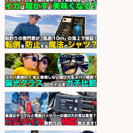
ース市場上場
株式会社フーディソン
会社名
sponsored by 求人ボックス
さかな専門学校の教員 教員免許不
要/水産業界の知識と経験を活かす
学校法人水野学園日本さかな専
会社名
門学校
sponsored by 求人ボックス
精肉・青果・鮮魚販売/「志布志
市」「時給1,150円〜」志布志市周
辺でお魚のカットや商品の陳列スタ
ッフ/未経験歓迎×残業少なめ×車通
勤OK/鹿児島県/志布志市
株式会社ホットスタッフ鹿児島
会社名
sponsored by 求人ボックス