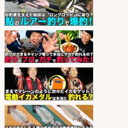
市」「時給1,150円〜」志布志市で
お魚のカットや商品の陳列業務/時
間選べる×未経験歓迎×残業少なめ/
鹿児島県/志布志市
株式会社ホットスタッフ鹿児島
会社名
sponsored by 求人ボックス
和食, 日本料理・懐石料理/店長・店
長候補/ライブ感が満載!魚の価値を
上げ、食とエンタメで地域を元気に!
店長候補募集
魚と肴 いとおかし 魚と肴 いとお
会社名
かし
sponsored by 求人ボックス
人材紹介事業責任者候補/飲食業界
向けSaaS企業「魚ぽち」/東証グロ