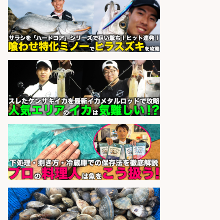
釣り具/評価・テスト・実験/釣り具
部品・工業用部品メーカー/Excel
株式会社スタッフサービス
会社名
sponsored by 求人ボックス
さらに求人情報を見る