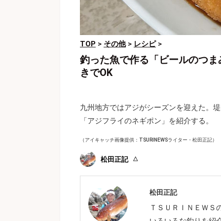
TOP
>
その他
>
レシピ
>
釣った魚で作る「ビールのつま
きでOK
九州地方ではアジがシーズンを迎えた。堤
「アジフライのネギポン」を紹介する。
（アイキャッチ画像提供：TSURINEWSライター・松田正記）
松田正記
松田正記
ＴＳＵＲＩＮＥＷＳ
いろいろな釣りを紹