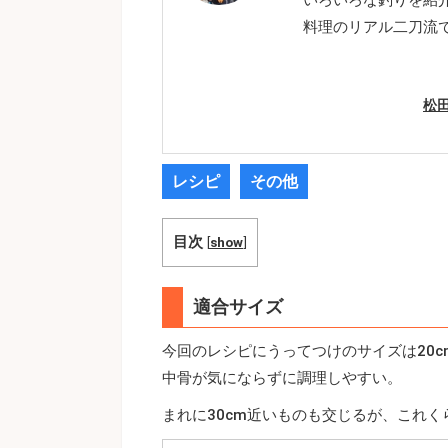
料理のリアル二刀流
松
レシピ
その他
目次
[
show
]
適合サイズ
今回のレシピにうってつけのサイズは20
中骨が気にならずに調理しやすい。
まれに30cm近いものも交じるが、これ