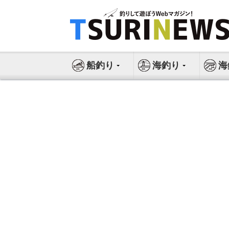
コ
ン
テ
ン
ツ
船釣り
海釣り
海
へ
ス
キ
ッ
プ