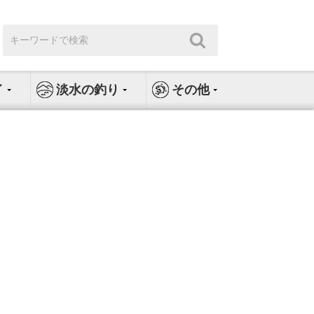
検
検
索:
索
イ
淡水の釣り
その他