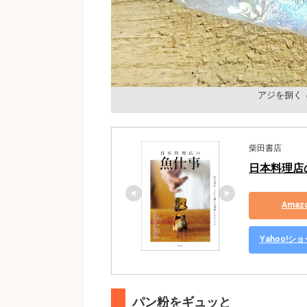
アジを捌く
柴田書店
日本料理店の
Ama
Yahoo!
パン粉をギュッと