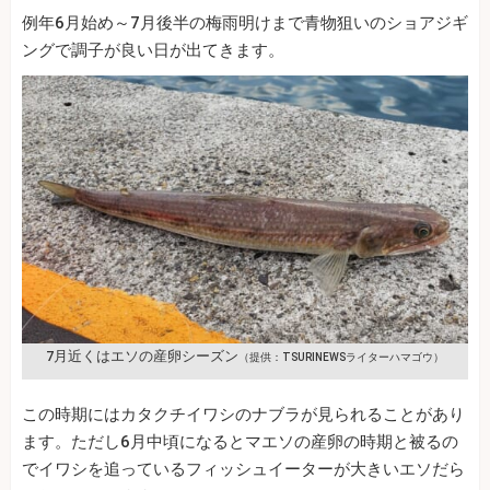
例年6月始め～7月後半の梅雨明けまで青物狙いのショアジギ
ングで調子が良い日が出てきます。
7月近くはエソの産卵シーズン
（提供：TSURINEWSライターハマゴウ）
この時期にはカタクチイワシのナブラが見られることがあり
ます。ただし6月中頃になるとマエソの産卵の時期と被るの
でイワシを追っているフィッシュイーターが大きいエソだら