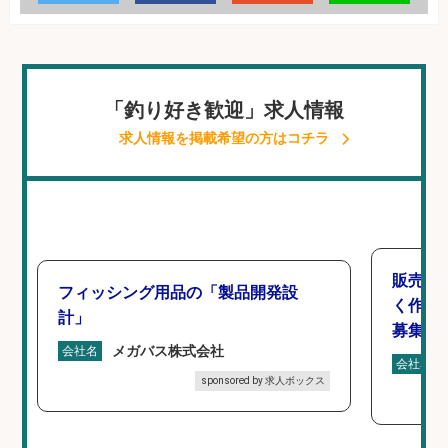
「釣り好き歓迎」求人情報
求人情報を掲載希望の方はコチラ
販売ス
フィッシング用品の「製品開発設
く作業
計」
募集/東
メガバス株式会社
会社名
会社名
sponsored by 求人ボックス