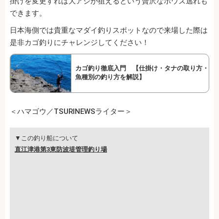
掛けを変更すれば大アジが狙えるという贅沢なボウズ逃れも
できます。
日本海側では貴重なマダイ釣りスポットなので来場した際は
是非カゴ釣りにチャレンジしてください！
カゴ釣り徹底入門 【仕掛け・タナの取り方・
魚種別の釣り方を解説】
＜ハマゴウ／TSURINEWSライター＞
▼この釣り船について
直江津港第3東防波堤管理釣り場