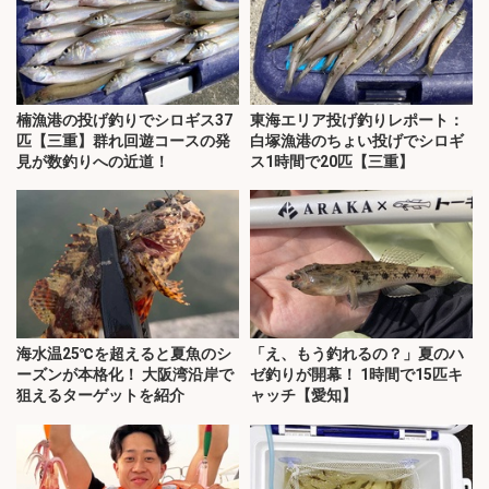
楠漁港の投げ釣りでシロギス37
東海エリア投げ釣りレポート：
匹【三重】群れ回遊コースの発
白塚漁港のちょい投げでシロギ
見が数釣りへの近道！
ス1時間で20匹【三重】
海水温25℃を超えると夏魚のシ
「え、もう釣れるの？」夏のハ
ーズンが本格化！ 大阪湾沿岸で
ゼ釣りが開幕！ 1時間で15匹キ
狙えるターゲットを紹介
ャッチ【愛知】