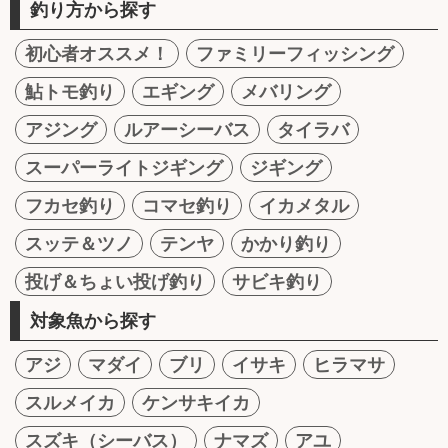
釣り方から探す
初心者オススメ！
ファミリーフィッシング
鮎トモ釣り
エギング
メバリング
アジング
ルアーシーバス
タイラバ
スーパーライトジギング
ジギング
フカセ釣り
コマセ釣り
イカメタル
スッテ＆ツノ
テンヤ
かかり釣り
投げ＆ちょい投げ釣り
サビキ釣り
対象魚から探す
アジ
マダイ
ブリ
イサキ
ヒラマサ
スルメイカ
ケンサキイカ
スズキ（シーバス）
ナマズ
アユ