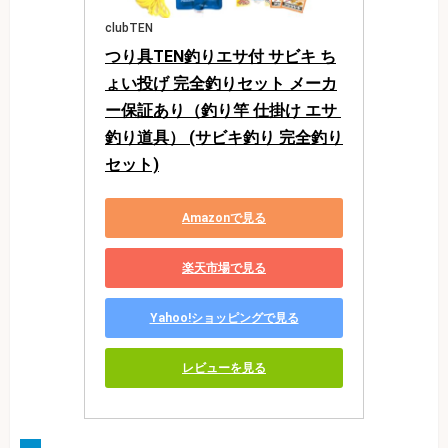
clubTEN
つり具TEN釣りエサ付 サビキ ち
ょい投げ 完全釣りセット メーカ
ー保証あり（釣り竿 仕掛け エサ 
釣り道具） (サビキ釣り 完全釣り
セット)
Amazonで見る
楽天市場で見る
Yahoo!ショッピングで見る
レビューを見る