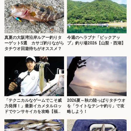
真夏の大阪湾沿岸ルアー釣りタ
今週のヘラブナ「ピックアッ
ーゲット5選 カサゴ釣りながら
プ」釣り場2026【山梨・西湖】
タチウオ回遊待ちがオススメ？
「テクニカルなゲームでこそ威
2026夏～秋の陸っぱりタチウオ
力発揮！」最新イカメタルロッ
を「ライトなテンヤ釣り」で攻
ドでケンサキイカを攻略【福
略しよう！
井】