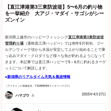
【直江津港第3三東防波堤】5〜6月の釣り物
を一挙紹介 大アジ・マダイ・サゴシがシー
ズンイン
新潟県上越市のハッピーフィッシング
直江津港第3東防波堤
管理釣り場
（通称直江津ハッピー）では例年5月初旬、ゴー
ルデンウィーク頃から水温が安定して上がり始めることで乗
っ込みマダイ・クロダイなど様々な魚が釣れるようになって
きます。本記事では直江津ハッピーで5～6月に釣れるターゲ
ットについて解説します。
●
新潟県のリアルタイム天気＆風波情報
（アイキャッチ画像提供：TSURINEWSライターハマゴウ）
2025年4月27日
ハマゴウ