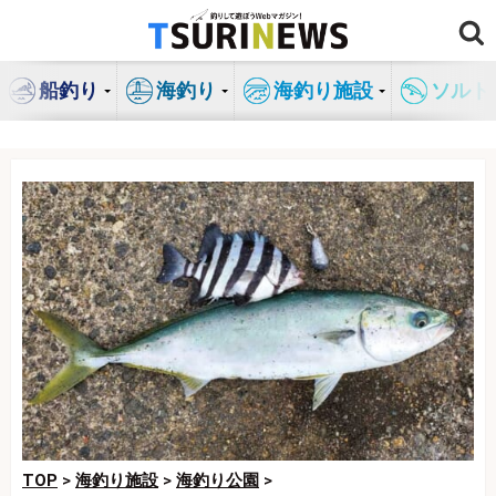
コ
ン
テ
船釣り
海釣り
海釣り施設
ソルト
ン
ツ
へ
ス
キ
ッ
プ
TOP
>
海釣り施設
>
海釣り公園
>