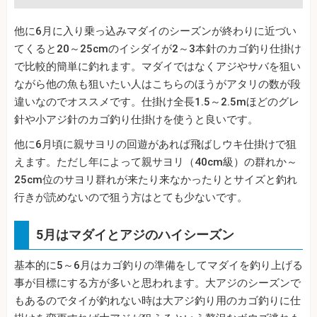
他に6月に入り乗っ込みマダイのシーズンが終わりに近づい
てくると20～25cmのイシダイが2～3本針のカゴ釣り仕掛け
で比較的簡単に釣れます。マダイではなくアジやサバを狙い
ながら他の魚も狙いたい人はこちらのほうがアタリの数が段
違いなのでオススメです。仕掛け全長1.5～2.5mほどのグレ
針や小アジ針のカゴ釣り仕掛けを使うと良いです。
他に6月頃に親サヨリの回遊があれば飛ばしウキ仕掛けで狙
えます。ただし年によって親サヨリ（40cm級）の群れか～
25cm位のサヨリ群れが来たり来なかったりとサイズと釣れ
行きが読めないので狙う方はとても少ないです。
5月はマダイとアジのハイシーズン
基本的に5～6月はカゴ釣りの準備をしてマダイを釣り上げる
事が目標にする方が多いと思われます。大アジのシーズンで
もあるのでタイが釣れない時は大アジ釣り用のカゴ釣りに仕