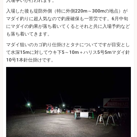
入場争いが行われます。
入場した後も堤防外側（特に外側220m～300mの地点）が
マダイ釣りに超人気なので釣座確保も一苦労です。6月中旬
にマダイの釣果が落ち着いてくるとそれと共に入場予約など
も落ち着いてきます。
マダイ狙いのカゴ釣り仕掛けとタナについてですが目安とし
て水深15mに対してウキ下5～10m＋ハリス5号5mマダイ針
10号1本針仕掛けです。