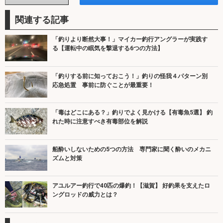
関連する記事
「釣りより断然大事！」マイカー釣行アングラーが実践す
る【運転中の眠気を撃退する6つの方法】
「釣りする前に知っておこう！」釣りの怪我４パターン別
応急処置 事前に防ぐことが最重要！
「毒はどこにある？」釣りでよく見かける【有毒魚5選】 釣
れた時に注意すべき有毒部位を解説
船酔いしないための5つの方法 専門家に聞く酔いのメカニ
ズムと対策
アユルアー釣行で40匹の爆釣！【滋賀】 好釣果を支えたロ
ングロッドの威力とは？