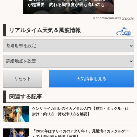
が超重要 釣れる期待度が最も高いのも
「1投目」！
Recommended by
リアルタイム天気＆風波情報
関連する記事
ケンサキイカ狙いのイカメタル入門 【魅力・タックル・仕
掛け・釣り方・持ち帰り方を解説】
「2026年はヤリイカのアタリ年！」尾鷲湾イカメタルゲー
ムで大型が続々登場【三重】