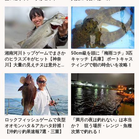
湘南河川トップゲームでまさか
50cm級を頭に「梅雨コチ」3匹
のヒラスズキがヒット【神奈
キャッチ【兵庫】 ボートキャス
川】大量の見えチヌは意外と難
ティングで朝の時合いを攻略！
敵？
ロックフィッシュゲームで良型
「満月の夜は釣れない」は本当
オオモンハタ＆アカハタ好捕！
か？ 狙う場所・レンジ・魚種
【沖釣り釣果速報7選・三重】
次第で釣れる！