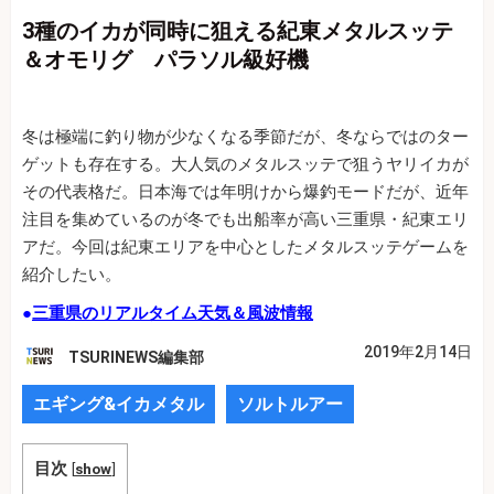
3種のイカが同時に狙える紀東メタルスッテ
＆オモリグ パラソル級好機
冬は極端に釣り物が少なくなる季節だが、冬ならではのター
ゲットも存在する。大人気のメタルスッテで狙うヤリイカが
その代表格だ。日本海では年明けから爆釣モードだが、近年
注目を集めているのが冬でも出船率が高い三重県・紀東エリ
アだ。今回は紀東エリアを中心としたメタルスッテゲームを
紹介したい。
●
三重
県のリアルタイム天気＆風波情報
2019年2月14日
TSURINEWS編集部
エギング&イカメタル
ソルトルアー
目次
[
show
]