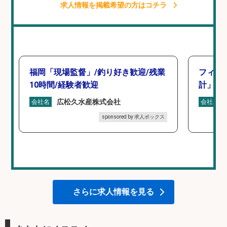
求人情報を掲載希望の方はコチラ
福岡「現場監督」/釣り好き歓迎/残業
フィッ
10時間/経験者歓迎
計」
広松久水産株式会社
会社名
会社名
sponsored by 求人ボックス
さらに求人情報を見る