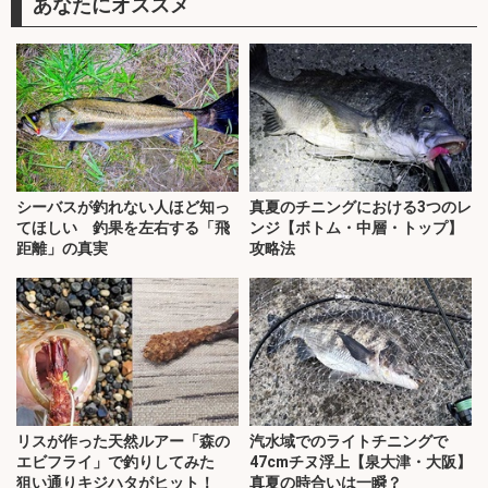
あなたにオススメ
シーバスが釣れない人ほど知っ
真夏のチニングにおける3つのレ
てほしい 釣果を左右する「飛
ンジ【ボトム・中層・トップ】
距離」の真実
攻略法
リスが作った天然ルアー「森の
汽水域でのライトチニングで
エビフライ」で釣りしてみた
47cmチヌ浮上【泉大津・大阪】
狙い通りキジハタがヒット！
真夏の時合いは一瞬？