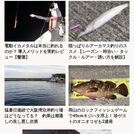
電動イカメタルは本当に釣れる
陸っぱりルアーカマス釣りのス
のか？ 導入メリットを実釣レビ
スメ 【シーズン・時合い・タッ
ュー【響灘】
クル・ルアー・誘い方を解説】
猛暑日連続で大阪湾沿岸釣り場
岡山のロックフィッシュゲーム
はどうなってる？ 釣果は潮通
で49cmキジハタ浮上！ 珍ゲス
しの良し悪し次第
トのオニオコゼも2連発