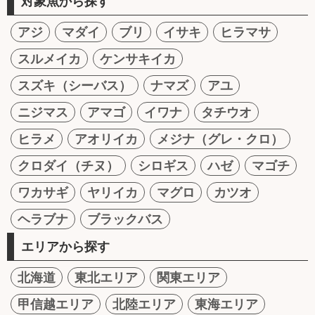
対象魚から探す
アジ
マダイ
ブリ
イサキ
ヒラマサ
スルメイカ
ケンサキイカ
スズキ（シーバス）
ナマズ
アユ
ニジマス
アマゴ
イワナ
タチウオ
ヒラメ
アオリイカ
メジナ（グレ・クロ）
クロダイ（チヌ）
シロギス
ハゼ
マゴチ
ワカサギ
ヤリイカ
マグロ
カツオ
ヘラブナ
ブラックバス
エリアから探す
北海道
東北エリア
関東エリア
甲信越エリア
北陸エリア
東海エリア