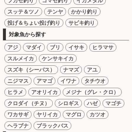
フカセ釣り
コマセ釣り
イカメタル
スッテ＆ツノ
テンヤ
かかり釣り
投げ＆ちょい投げ釣り
サビキ釣り
対象魚から探す
アジ
マダイ
ブリ
イサキ
ヒラマサ
スルメイカ
ケンサキイカ
スズキ（シーバス）
ナマズ
アユ
ニジマス
アマゴ
イワナ
タチウオ
ヒラメ
アオリイカ
メジナ（グレ・クロ）
クロダイ（チヌ）
シロギス
ハゼ
マゴチ
ワカサギ
ヤリイカ
マグロ
カツオ
ヘラブナ
ブラックバス