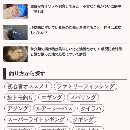
主婦が青イソメを飼育してみた 不吉な予感がついに的中
（第3回）
堤防際に浮いている魚の亡骸が意味すること 釣りは成立
しづらい？
魚介類の揚げ物は美味しいけど油跳ねがち！ 破裂防止対策
と飛び散った油の処理について解説！
釣り方から探す
初心者オススメ！
ファミリーフィッシング
鮎トモ釣り
エギング
メバリング
アジング
ルアーシーバス
タイラバ
スーパーライトジギング
ジギング