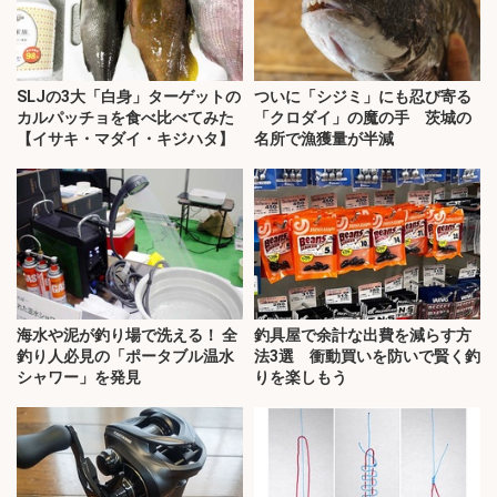
SLJの3大「白身」ターゲットの
ついに「シジミ」にも忍び寄る
カルパッチョを食べ比べてみた
「クロダイ」の魔の手 茨城の
【イサキ・マダイ・キジハタ】
名所で漁獲量が半減
海水や泥が釣り場で洗える！ 全
釣具屋で余計な出費を減らす方
釣り人必見の「ポータブル温水
法3選 衝動買いを防いで賢く釣
シャワー」を発見
りを楽しもう