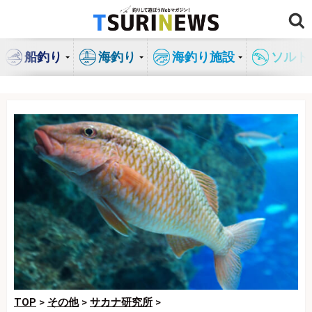
コ
ン
テ
船釣り
海釣り
海釣り施設
ソルト
ン
ツ
へ
ス
キ
ッ
プ
TOP
>
その他
>
サカナ研究所
>