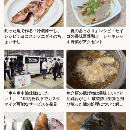
釣った魚で作る「冷蔵庫干し」
「夏のあっさり」レシピ：セイ
レシピ：ヨコスジフエダイのち
ゴの香味野菜和え シャキシャ
ょい干し
キ野菜がアクセント
「車を車中泊仕様にした
魚介類の揚げ物は美味しいけど
い！」 100万円以下でカスタ
油跳ねがち！ 破裂防止対策と飛
マイズ可能なサービスを発見
び散った油の処理について解
説！