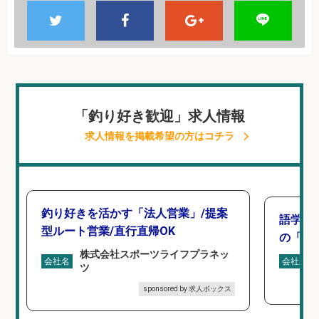
「釣り好き歓迎」求人情報
求人情報を掲載希望の方はコチラ
釣り好きを活かす「法人営業」/提案
語学力
型ルート営業/直行直帰OK
の「海外
株式会社スポーツライフプラネッ
会社名
会社名
ツ
sponsored by 求人ボックス