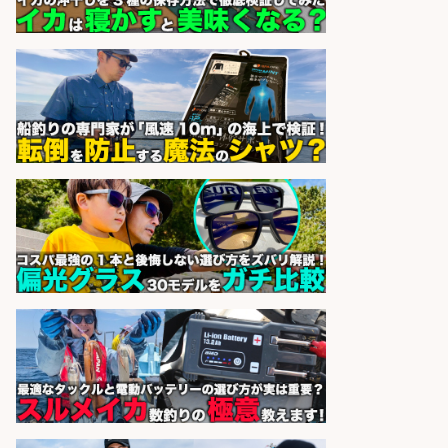
市」「時給1,150円〜」志布志市内
でお魚のカットや商品の陳列スタッ
フ/車通勤OK×時間選べる×未経験歓
迎/鹿児島県/志布志市
株式会社ホットスタッフ鹿児島
会社名
sponsored by 求人ボックス
フィッシング用品の「製品開発設
計」
メガバス株式会社
会社名
sponsored by 求人ボックス
営業事務/「大津市」釣り具メーカ
ーの物流事務・営業アシスタント/
小野駅徒歩6分/「時給1,300円」/大
型連休あり×残業なし×土日祝休み/
滋賀県