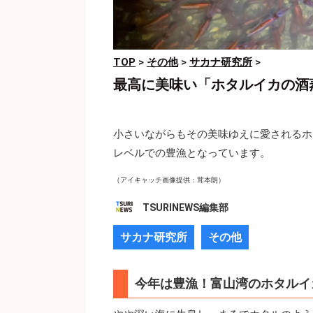
TOP
>
その他
>
サカナ研究所
>
最高に美味い「ホタルイカの酒蒸
小さいながらもその美味ゆえに愛されるホ
レベルでの豊漁となっています。
（アイキャッチ画像提供：茸本朗）
TSURINEWS編集部
サカナ研究所
その他
今年は豊漁！富山湾のホタルイ