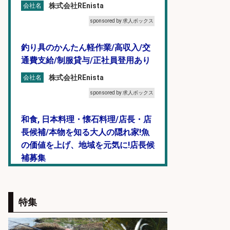
株式会社REnista
会社名
sponsored by 求人ボックス
釣り具のかんたん軽作業/高収入/交
通費支給/制服貸与/正社員登用あり
株式会社REnista
会社名
sponsored by 求人ボックス
和食, 日本料理・懐石料理/店長・店
長候補/本物を知る大人の隠れ家!魚
の価値を上げ、地域を元気に!店長候
補募集
酒場あらかぶ 酒場あらかぶ
会社名
sponsored by 求人ボックス
特集
和食, 居酒屋/キッチンスタッフ/天草
の魚と馬刺しの店 キッチンスタッフ