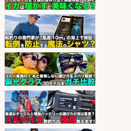
新鮮な魚料理×おでんの和食居酒屋
の若手スタッフ
サカナのハチベエ 矢場町店
会社名
sponsored by 求人ボックス
未経験歓迎/釣り具メーカーでのル
ート営業/釣りや釣具などの知識必
須/残業なし
株式会社天龍
会社名
sponsored by 求人ボックス
居酒屋/料理長・料理長候補/扱う魚
は鮮度抜群!大衆酒場で元気に働く料
理長候補を募集
アカマル屋鮮魚店 溝の口店
会社名
sponsored by 求人ボックス