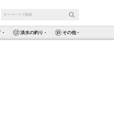
検
検
索:
索
イ
淡水の釣り
その他