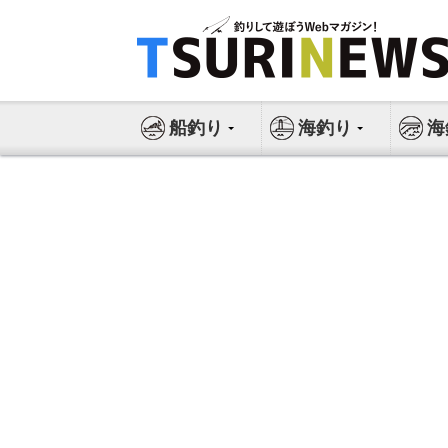
コ
ン
テ
ン
ツ
船釣り
海釣り
海
へ
ス
キ
ッ
プ