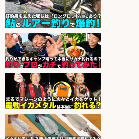
正社員募集
天草の魚と馬刺しの店 魚粋 天草
会社名
の魚と馬刺しの店 魚粋
sponsored by 求人ボックス
釣り具メーカーでの釣り竿の設計開
発業務
株式会社天龍
会社名
sponsored by 求人ボックス
釣り具のかんたん軽作業/高収入/交
通費支給/制服貸与/正社員登用あり
株式会社REnista
会社名
sponsored by 求人ボックス
和食, 居酒屋/調理見習い・調理補助/