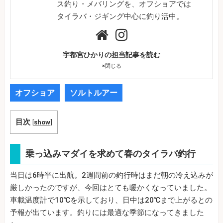
ス釣り・メバリングを、オフショアでは
タイラバ・ジギング中心に釣り活中。
宇都宮ひかりの担当記事を読む
×
閉じる
オフショア
ソルトルアー
目次
[
show
]
乗っ込みマダイを求めて春のタイラバ釣行
当日は6時半に出航。2週間前の釣行時はまだ朝の冷え込みが
厳しかったのですが、今回はとても暖かくなっていました。
車載温度計で10℃を示しており、日中は20℃まで上がるとの
予報が出ています。釣りには最適な季節になってきました