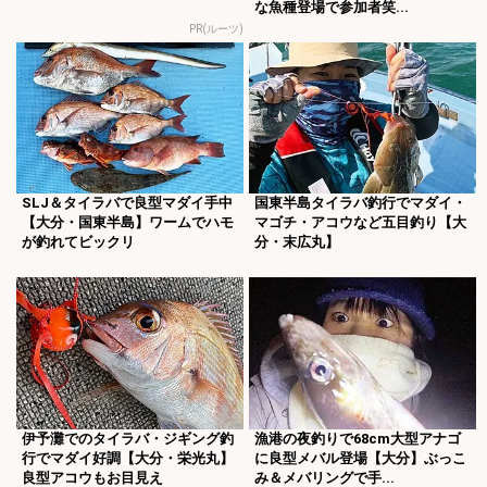
な魚種登場で参加者笑...
PR(ルーツ)
SLJ＆タイラバで良型マダイ手中
国東半島タイラバ釣行でマダイ・
【大分・国東半島】ワームでハモ
マゴチ・アコウなど五目釣り【大
が釣れてビックリ
分・末広丸】
伊予灘でのタイラバ・ジギング釣
漁港の夜釣りで68cm大型アナゴ
行でマダイ好調【大分・栄光丸】
に良型メバル登場【大分】ぶっこ
良型アコウもお目見え
み＆メバリングで手...