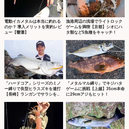
電動イカメタルは本当に釣れる
漁港周辺の浅場でライトロック
のか？ 導入メリットを実釣レビ
ゲームを満喫【京都】シオにハ
ュー【響灘】
タ類など5魚種をキャッチ！
「ハードコア」シリーズのミノ
「メタルマル縛り」でキジハタ
ー縛りで良型ヒラスズキを連打
ゲームに挑戦【上越】35cm本命
【長崎】ランガンでサラシを攻
に29cmアジもヒット！
略！