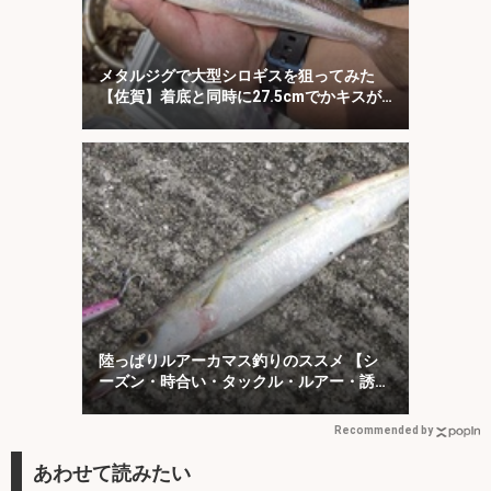
メタルジグで大型シロギスを狙ってみた
【佐賀】着底と同時に27.5cmでかキスが
ヒット！
陸っぱりルアーカマス釣りのススメ 【シ
ーズン・時合い・タックル・ルアー・誘い
方を解説】
Recommended by