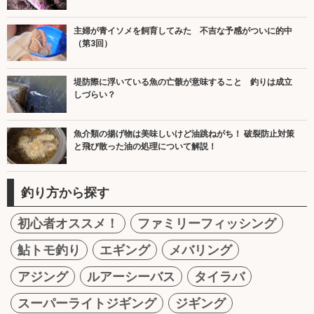
主婦が青イソメを飼育してみた 不吉な予感がついに的中
（第3回）
堤防際に浮いている魚の亡骸が意味すること 釣りは成立
しづらい？
魚介類の揚げ物は美味しいけど油跳ねがち！ 破裂防止対策
と飛び散った油の処理について解説！
釣り方から探す
初心者オススメ！
ファミリーフィッシング
鮎トモ釣り
エギング
メバリング
アジング
ルアーシーバス
タイラバ
スーパーライトジギング
ジギング