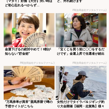
（マダイ）好捕【大分】渋い時ほ
ど、外れ続けます
ど初心忘れるべからず...
PR(合同会社デジタルファーム)
金運下げるの絶対やめて！9割が
「宝くじを買う前に〇〇をするだ
知らない“貯金術”
けです」金運上昇で当選者が続出
PR(合同会社デジタルファーム )
PR(合同会社デジタルファーム)
“万馬券率が異常” 競馬界隈で噂の
女性だけでタイラバ＆ジギング釣
予想サイトがこちら
り大会開催【福岡・志賀島】様々