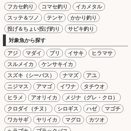
フカセ釣り
コマセ釣り
イカメタル
スッテ＆ツノ
テンヤ
かかり釣り
投げ＆ちょい投げ釣り
サビキ釣り
対象魚から探す
アジ
マダイ
ブリ
イサキ
ヒラマサ
スルメイカ
ケンサキイカ
スズキ（シーバス）
ナマズ
アユ
ニジマス
アマゴ
イワナ
タチウオ
ヒラメ
アオリイカ
メジナ（グレ・クロ）
クロダイ（チヌ）
シロギス
ハゼ
マゴチ
ワカサギ
ヤリイカ
マグロ
カツオ
ヘラブナ
ブラックバス