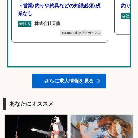
ト営業/釣りや釣具などの知識必須/残
釣り具
業なし
会社名
株式会社天龍
会社名
sponsored by 求人ボックス
さらに求人情報を見る
あなたにオススメ