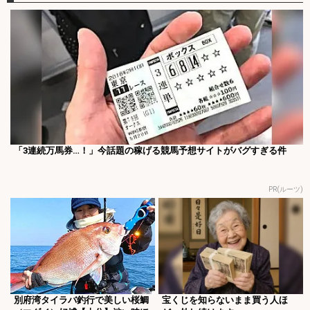
「3連続万馬券…！」今話題の稼げる競馬予想サイトがバグすぎる件
PR(ルーツ)
別府湾タイラバ釣行で美しい桜鯛
宝くじを知らないまま買う人ほ