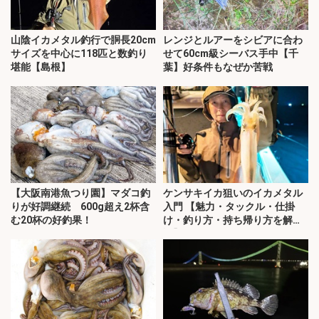
山陰イカメタル釣行で胴長20cm
レンジとルアーをシビアに合わ
サイズを中心に118匹と数釣り
せて60cm級シーバス手中【千
堪能【島根】
葉】好条件もなぜか苦戦
【大阪南港魚つり園】マダコ釣
ケンサキイカ狙いのイカメタル
りが好調継続 600g超え2杯含
入門 【魅力・タックル・仕掛
む20杯の好釣果！
け・釣り方・持ち帰り方を解
説】