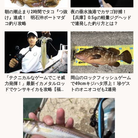
朝の潮止まり2時間でタコ『つ抜
夜の垂水漁港でカサゴ好捕！
け』達成！ 明石沖ボートマダ
【兵庫】0.5gの軽量ジグヘッド
コ釣り攻略
で連発した釣り方とは？
「テクニカルなゲームでこそ威
岡山のロックフィッシュゲーム
力発揮！」最新イカメタルロッ
で49cmキジハタ浮上！ 珍ゲス
ドでケンサキイカを攻略【福
トのオニオコゼも2連発
井】