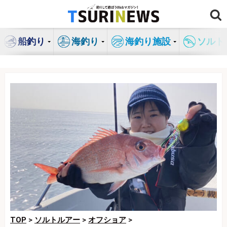
コ
ン
テ
船釣り
海釣り
海釣り施設
ソルト
ン
ツ
へ
ス
キ
ッ
プ
TOP
>
ソルトルアー
>
オフショア
>