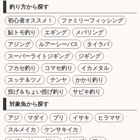
釣り方から探す
初心者オススメ！
ファミリーフィッシング
鮎トモ釣り
エギング
メバリング
アジング
ルアーシーバス
タイラバ
スーパーライトジギング
ジギング
フカセ釣り
コマセ釣り
イカメタル
スッテ＆ツノ
テンヤ
かかり釣り
投げ＆ちょい投げ釣り
サビキ釣り
対象魚から探す
アジ
マダイ
ブリ
イサキ
ヒラマサ
スルメイカ
ケンサキイカ