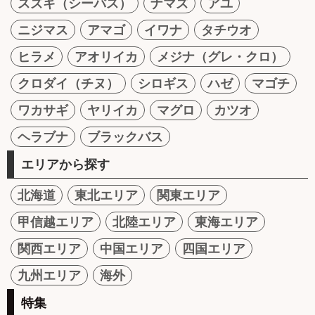
スズキ（シーバス）
ナマズ
アユ
ニジマス
アマゴ
イワナ
タチウオ
ヒラメ
アオリイカ
メジナ（グレ・クロ）
クロダイ（チヌ）
シロギス
ハゼ
マゴチ
ワカサギ
ヤリイカ
マグロ
カツオ
ヘラブナ
ブラックバス
エリアから探す
北海道
東北エリア
関東エリア
甲信越エリア
北陸エリア
東海エリア
関西エリア
中国エリア
四国エリア
九州エリア
海外
特集