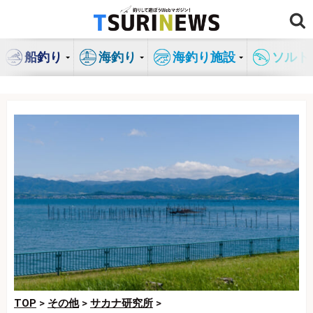
コ
ン
テ
船釣り
海釣り
海釣り施設
ソルト
ン
ツ
へ
ス
キ
ッ
プ
TOP
>
その他
>
サカナ研究所
>