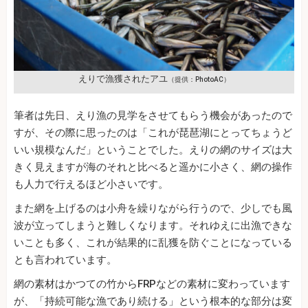
えりで漁獲されたアユ
（提供：PhotoAC）
筆者は先日、えり漁の見学をさせてもらう機会があったので
すが、その際に思ったのは「これが琵琶湖にとってちょうど
いい規模なんだ」ということでした。えりの網のサイズは大
きく見えますが海のそれと比べると遥かに小さく、網の操作
も人力で行えるほど小さいです。
また網を上げるのは小舟を繰りながら行うので、少しでも風
波が立ってしまうと難しくなります。それゆえに出漁できな
いことも多く、これが結果的に乱獲を防ぐことになっている
とも言われています。
網の素材はかつての竹からFRPなどの素材に変わっています
が、「持続可能な漁であり続ける」という根本的な部分は変