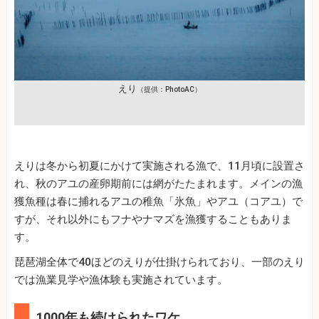
えり
（提供：PhotoAC）
えりは冬から初夏にかけて実施される漁で、11月頃に設置さ
れ、秋のアユの産卵期前には網がたたまれます。メインの漁
獲魚種は春に捕れるアユの稚魚「氷魚」やアユ（コアユ）で
すが、それ以外にもフナやナマズを漁獲することもありま
す。
琵琶湖全体で40ほどのえりが仕掛けられており、一部のえり
では漁業見学や漁体験も実施されています。
1000年も続けられたワケ