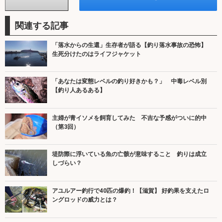
関連する記事
「落水からの生還」生存者が語る【釣り落水事故の恐怖】
生死分けたのはライフジャケット
「あなたは変態レベルの釣り好きかも？」 中毒レベル別
【釣り人あるある】
主婦が青イソメを飼育してみた 不吉な予感がついに的中
（第3回）
堤防際に浮いている魚の亡骸が意味すること 釣りは成立
しづらい？
アユルアー釣行で40匹の爆釣！【滋賀】 好釣果を支えたロ
ングロッドの威力とは？