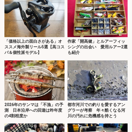
「価格以上の面白さがある」オ
作家「開高健」とルアーフィッ
ススメ海外製リール5選【高コス
シングの出会い 愛用ルアー2選
パ＆個性派モデル】
も紹介
2026年のサンマは「不漁」の予
都市河川での釣りを愛するアン
測 日本沿岸への回遊は昨年度
グラーが考察 年々酷くなる河
の4割程度か
川の汚れに危機感を持とう