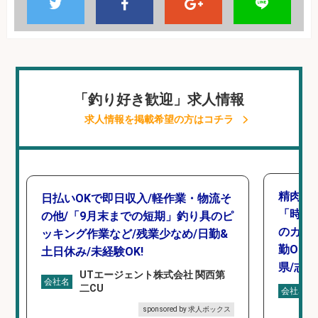
「釣り好き歓迎」求人情報
求人情報を掲載希望の方はコチラ
精肉・
日払いOKで即日収入/軽作業・物流そ
「時給1
の他/「9月末までの短期」釣り具のピ
のカッ
ッキング作業など/残業少なめ/日勤&
勤OK
土日休み/未経験OK!
県/志
UTエージェント株式会社 関西第
会社名
二CU
会社名
sponsored by 求人ボックス