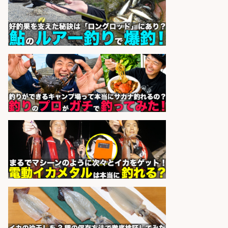
未経験歓迎×残業少なめ/鹿児島県/
志布志市
株式会社ホットスタッフ鹿児島
会社名
sponsored by 求人ボックス
釣り好き必見「釣具の設計開
発」/DAIWA公認製品/年休117日
株式会社スポーツライフプラネ
会社名
ッツ
sponsored by 求人ボックス
精肉・青果・鮮魚販売/「志布志
市」「時給1,150円〜」志布志市で
お魚のカットや商品の陳列業務/時
間選べる×未経験歓迎×残業少なめ/
鹿児島県/志布志市