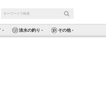
検
検
索:
索
イ
淡水の釣り
その他