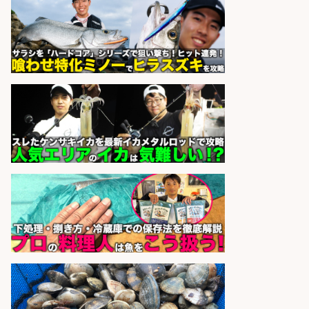
レジ打ち/日払いOK/おさかなの三枚
おろし/新潟県/小千谷市
株式会社G&G
会社名
sponsored by 求人ボックス
さらに求人情報を見る