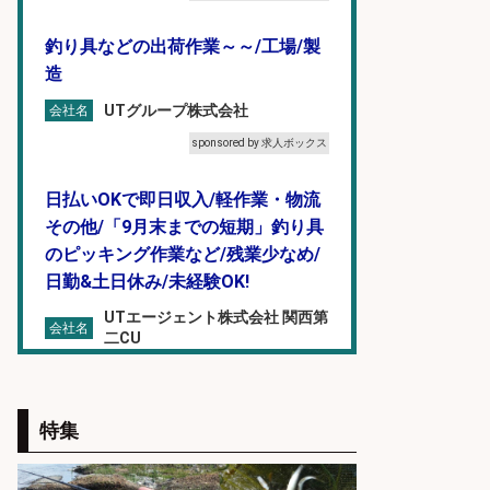
釣り具などの出荷作業～～/工場/製
造
UTグループ株式会社
会社名
sponsored by 求人ボックス
日払いOKで即日収入/軽作業・物流
その他/「9月末までの短期」釣り具
のピッキング作業など/残業少なめ/
日勤&土日休み/未経験OK!
UTエージェント株式会社 関西第
会社名
二CU
sponsored by 求人ボックス
精肉・青果・鮮魚販売/「志布志
特集
市」お魚のカットや商品の陳列業
務/「時給1,150円〜」/時間選べる×