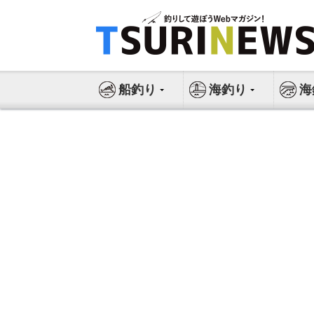
コ
ン
テ
ン
ツ
船釣り
海釣り
海
へ
ス
キ
ッ
プ