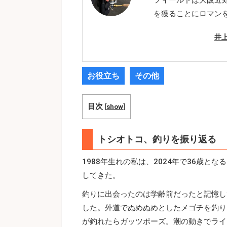
を獲ることにロマン
井
お役立ち
その他
目次
[
show
]
トシオトコ、釣りを振り返る
1988年生れの私は、2024年で36歳
してきた。
釣りに出会ったのは学齢前だったと記憶し
した。外道でぬめぬめとしたメゴチを釣り
が釣れたらガッツポーズ。潮の動きでライ