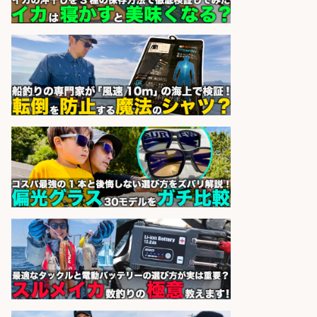
株式会社ホットスタッフ鹿児島
会社名
sponsored by 求人ボックス
日払いOKで即日収入/製造スタッフ/
「堺市堺区」「時給1,600円」日払
いOK・入社祝金10万円/堺市堺区の
工場で自転車部品や釣り具の組立/
未経験歓迎/土日祝休みで年間休日
126日
パーソルファクトリーパートナ
会社名
ーズ株式会社
sponsored by 求人ボックス
魚の「バイヤー」貴方の目利きでヒ
ットを生む、裁量バイヤー募集
株式会社コムライン
会社名
sponsored by 求人ボックス