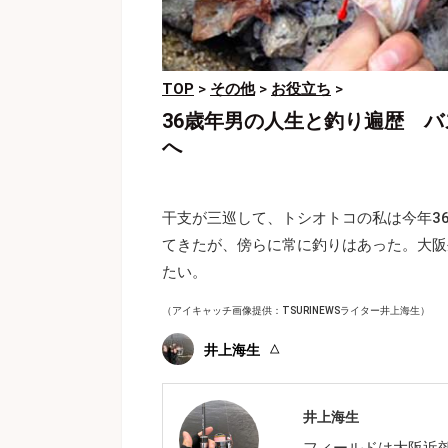
TOP
>
その他
>
お役立ち
>
36歳年男の人生と釣り遍歴 
へ
干支が三巡して、トシオトコの私は今年3
てきたが、傍らに常に釣りはあった。大阪
たい。
（アイキャッチ画像提供：TSURINEWSライター井上海生）
井上海生
井上海生
フィールドは大阪近