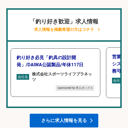
「釣り好き歓迎」求人情報
求人情報を掲載希望の方はコチラ
営業事
釣り好き必見「釣具の設計開
シスタ
発」/DAIWA公認製品/年休117日
務可/
株式会社スポーツライフプラネッ
会社名
ツ
会社名
sponsored by 求人ボックス
さらに求人情報を見る