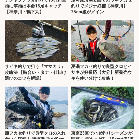
頭に竿頭は本命15尾キャッチ
釣りでメジナ好捕【神奈川】
【神奈川・鴨下丸】
25cm級がメイン
サビキ釣りで狙う『ママカリ』
夏磯フカセ釣りで良型クロとイ
攻略法 【時合い・タナ・仕掛け
サキが好反応【大分】新発売ウ
選びのコツを解説】
キを使い分けて攻略！
磯フカセ釣りで良型クロの入れ
東京23区でハゼ釣りシーズンが