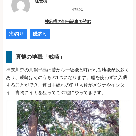
桂宏樹
×
閉じる
桂宏樹の担当記事を読む
海釣り
磯釣り
真鶴の地磯「戒崎」
神奈川県の真鶴半島は昔から一級磯と呼ばれる地磯が数多く
あり、戒崎はそのうちの1つになります。船を使わずに入磯
することができ、連日手練れの釣り人達がメジナやイシダ
イ、青物にイカを狙ってこの地にやってきます。