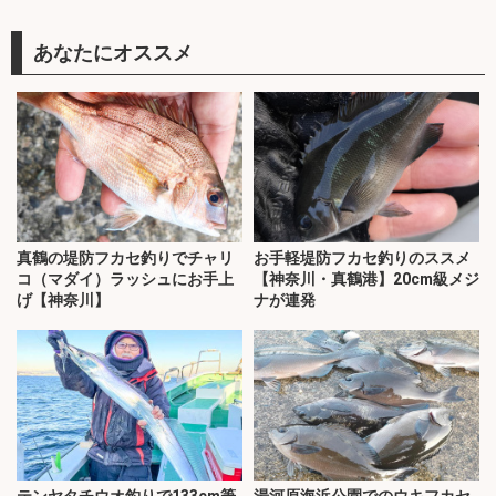
あなたにオススメ
真鶴の堤防フカセ釣りでチャリ
お手軽堤防フカセ釣りのススメ
コ（マダイ）ラッシュにお手上
【神奈川・真鶴港】20cm級メジ
げ【神奈川】
ナが連発
テンヤタチウオ釣りで133cm筆
湯河原海浜公園でのウキフカセ