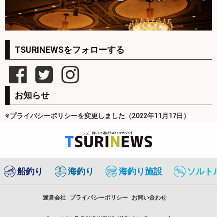
TSURINEWSをフォローする
お知らせ
※プライバシーポリシーを変更しました（2022年11月17日）
船釣り
海釣り
海釣り施設
ソルト
運営会社
プライバシーポリシー
お問い合わせ