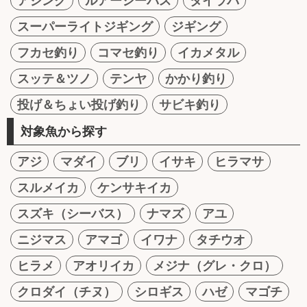
アジング
ルアーシーバス
タイラバ
スーパーライトジギング
ジギング
フカセ釣り
コマセ釣り
イカメタル
スッテ＆ツノ
テンヤ
かかり釣り
投げ＆ちょい投げ釣り
サビキ釣り
対象魚から探す
アジ
マダイ
ブリ
イサキ
ヒラマサ
スルメイカ
ケンサキイカ
スズキ（シーバス）
ナマズ
アユ
ニジマス
アマゴ
イワナ
タチウオ
ヒラメ
アオリイカ
メジナ（グレ・クロ）
クロダイ（チヌ）
シロギス
ハゼ
マゴチ