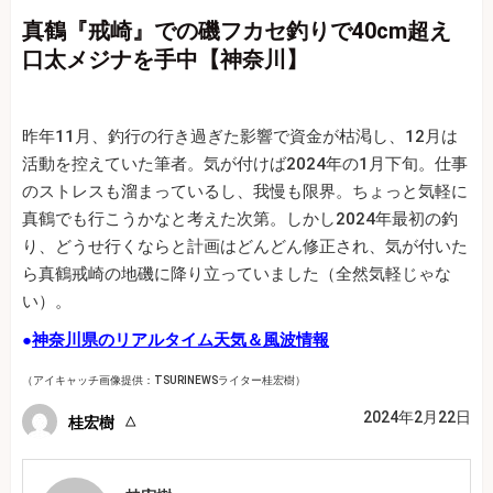
真鶴『戒崎』での磯フカセ釣りで40cm超え
口太メジナを手中【神奈川】
昨年11月、釣行の行き過ぎた影響で資金が枯渇し、12月は
活動を控えていた筆者。気が付けば2024年の1月下旬。仕事
のストレスも溜まっているし、我慢も限界。ちょっと気軽に
真鶴でも行こうかなと考えた次第。しかし2024年最初の釣
り、どうせ行くならと計画はどんどん修正され、気が付いた
ら真鶴戒崎の地磯に降り立っていました（全然気軽じゃな
い）。
●
神奈川県のリアルタイム天気＆風波情報
（アイキャッチ画像提供：TSURINEWSライター桂宏樹）
2024年2月22日
桂宏樹