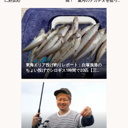
に好反応
高！ 運河のデカチヌを狙って
みた
東海エリア投げ釣りレポート：白塚漁港の
ちょい投げでシロギス1時間で20匹【三
重】