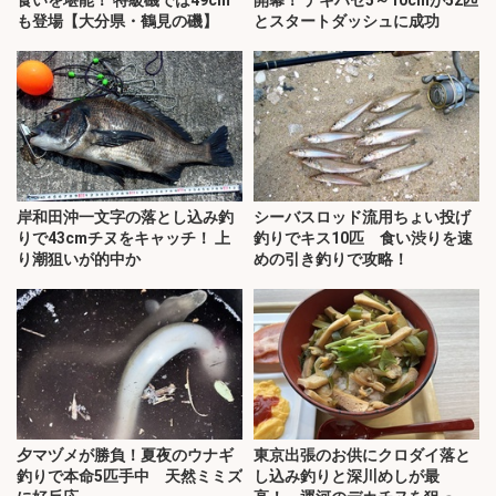
食いを堪能！ 特級磯では49cm
開幕！ デキハゼ5～10cmが52匹
も登場【大分県・鶴見の磯】
とスタートダッシュに成功
岸和田沖一文字の落とし込み釣
シーバスロッド流用ちょい投げ
りで43cmチヌをキャッチ！ 上
釣りでキス10匹 食い渋りを速
り潮狙いが的中か
めの引き釣りで攻略！
夕マヅメが勝負！夏夜のウナギ
東京出張のお供にクロダイ落と
釣りで本命5匹手中 天然ミミズ
し込み釣りと深川めしが最