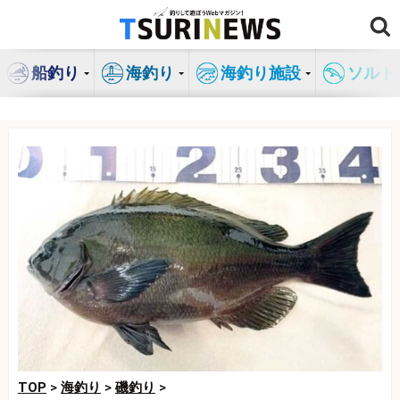
コ
ン
テ
船釣り
海釣り
海釣り施設
ソルト
ン
ツ
へ
ス
キ
ッ
プ
TOP
>
海釣り
>
磯釣り
>