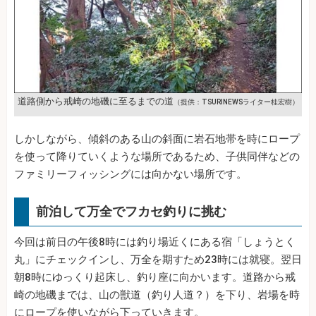
道路側から戒崎の地磯に至るまでの道
（提供：TSURINEWSライター桂宏樹）
しかしながら、傾斜のある山の斜面に岩石地帯を時にロープ
を使って降りていくような場所であるため、子供同伴などの
ファミリーフィッシングには向かない場所です。
前泊して万全でフカセ釣りに挑む
今回は前日の午後8時には釣り場近くにある宿「しょうとく
丸」にチェックインし、万全を期すため23時には就寝。翌日
朝8時にゆっくり起床し、釣り座に向かいます。道路から戒
崎の地磯までは、山の獣道（釣り人道？）を下り、岩場を時
にロープを使いながら下っていきます。