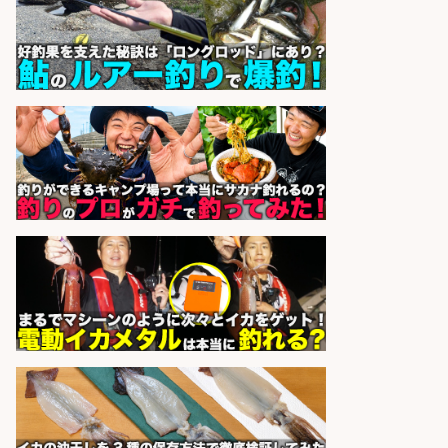
大手釣り具メーカー 電動リールの機
械設計/NX/44万～
パーソル エクセル HRパートナ
会社名
ーズ株式会社
sponsored by 求人ボックス
配達/ドライバー/ドライバー補助 魚
の梱包 年齢経験不問/完全週休2日で
最低月収33万円保証
株式会社ワイズ
会社名
sponsored by 求人ボックス
お魚のパック詰め・品出し/15時ま
で/残業なし/未経験大歓迎
株式会社グロップ 広島オフィス
会社名
sponsored by 求人ボックス