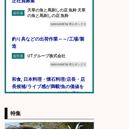
正社員募集
天草の魚と馬刺しの店 魚粋 天草
会社名
の魚と馬刺しの店 魚粋
sponsored by 求人ボックス
釣り具などの出荷作業～～/工場/製
造
UTグループ株式会社
会社名
sponsored by 求人ボックス
和食, 日本料理・懐石料理/店長・店
長候補/ライブ感が満載!魚の価値を
上げ、食とエンタメで地域を元気に!
店長候補募集
魚と肴 いとおかし 魚と肴 いとお
特集
会社名
かし
sponsored by 求人ボックス