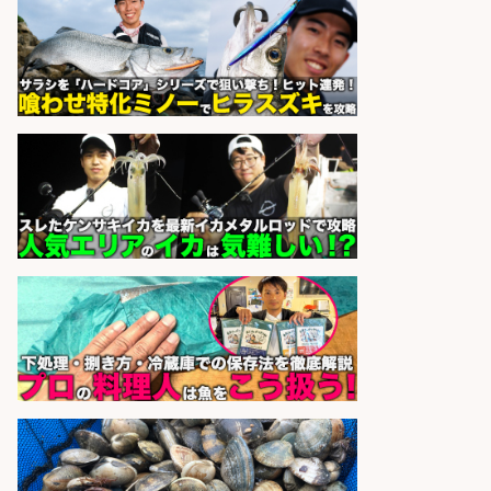
酒場で元気に働くホールスタッフを
募集
アカマル屋鮮魚店 大山店
会社名
sponsored by 求人ボックス
さらに求人情報を見る