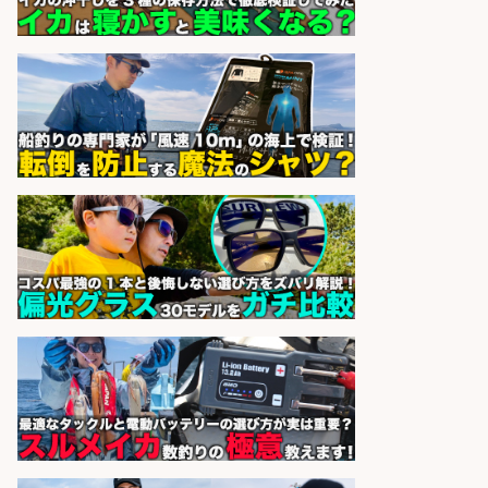
和食, 居酒屋/調理見習い・調理補助/
新鮮な魚料理×おでんの和食居酒屋
の若手スタッフ
サカナのハチベエ 矢場町店
会社名
sponsored by 求人ボックス
和食, 日本料理・懐石料理/店長・店
長候補/本物を知る大人の隠れ家!魚
の価値を上げ、地域を元気に!店長候
補募集
酒場あらかぶ 酒場あらかぶ
会社名
sponsored by 求人ボックス
居酒屋/レストランサービス・ホー
ルスタッフ/扱う魚は鮮度抜群!大衆