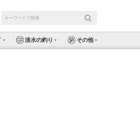
検
検
索:
索
イ
淡水の釣り
その他