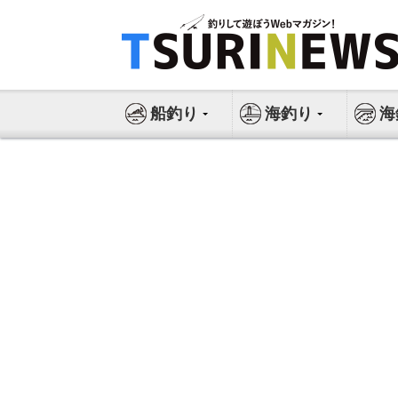
コ
ン
テ
ン
ツ
船釣り
海釣り
海
へ
ス
キ
ッ
プ