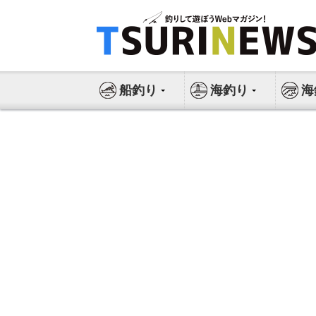
コ
ン
テ
ン
ツ
船釣り
海釣り
海
へ
ス
キ
ッ
プ