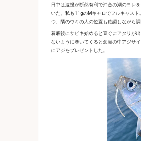
日中は遠投が断然有利で沖合の潮のヨレを
いた。私も11gのMキャロでフルキャス
つ。隣のウキの人の位置も確認しながら調
着底後にサビキ始めると直ぐにアタリが出
ないように巻いてくると念願の中アジサイ
にアジをプレゼントした。