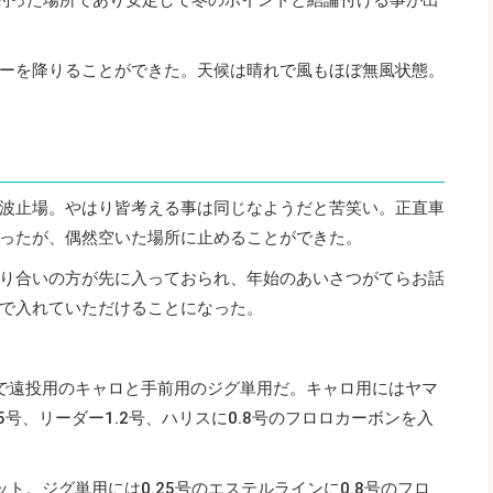
ーを降りることができた。天候は晴れで風もほぼ無風状態。
波止場。やはり皆考える事は同じなようだと苦笑い。正直車
ったが、偶然空いた場所に止めることができた。
り合いの方が先に入っておられ、年始のあいさつがてらお話
で入れていただけることになった。
で遠投用のキャロと手前用のジグ単用だ。キャロ用にはヤマ
.5号、リーダー1.2号、ハリスに0.8号のフロロカーボンを入
ット。ジグ単用には0.25号のエステルラインに0.8号のフロ