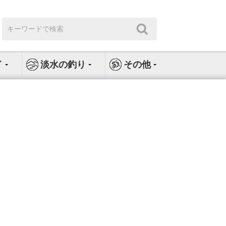
検
検
索:
索
イ
淡水の釣り
その他