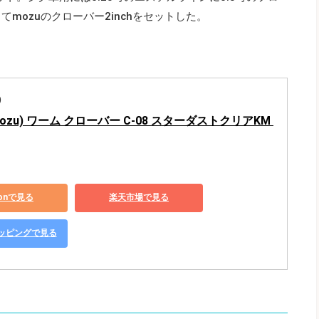
mozuのクローバー2inchをセットした。
)
ozu) ワーム クローバー C-08 スターダストクリアKM 
zonで見る
楽天市場で見る
ショッピングで見る