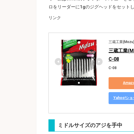
ロをリーダーに1gのジグヘッドをセットして
リンク
三蔵工業(Mozu
三蔵工業(M
C-08
C-08
Ama
Yahoo!
ミドルサイズのアジを手中