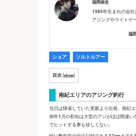
福岡崇史
1985年生まれの会
アジングやライトゲ
福
ショア
ソルトルアー
目次
[
show
]
南紀エリアのアジング釣行
当日は帰省していた実家より出発。南紀エ
例年1月の初旬は大型のアジがほぼ間違い
でヒットする事も珍しくない。
特に数年前の自己記録である37cmまで