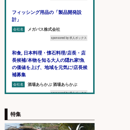
フィッシング用品の「製品開発設
計」
メガバス株式会社
会社名
sponsored by 求人ボックス
和食, 日本料理・懐石料理/店長・店
長候補/本物を知る大人の隠れ家!魚
の価値を上げ、地域を元気に!店長候
補募集
酒場あらかぶ 酒場あらかぶ
会社名
sponsored by 求人ボックス
釣り好き必見「釣具の設計開
特集
発」/DAIWA公認製品/年休117日
株式会社スポーツライフプラネ
会社名