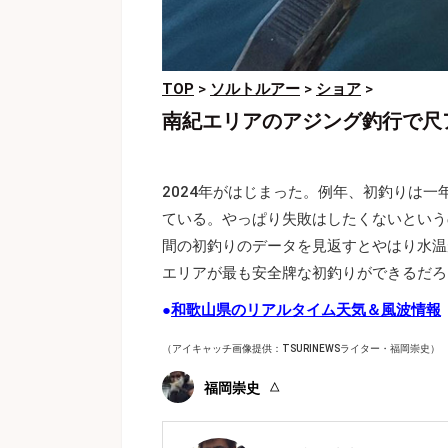
TOP
>
ソルトルアー
>
ショア
>
南紀エリアのアジング釣行で尺
2024年がはじまった。例年、初釣りは
ている。やっぱり失敗はしたくないという
間の初釣りのデータを見返すとやはり水温
エリアが最も安全牌な初釣りができるだろ
●
和歌山県のリアルタイム天気＆風波情報
（アイキャッチ画像提供：TSURINEWSライター・福岡崇史）
福岡崇史