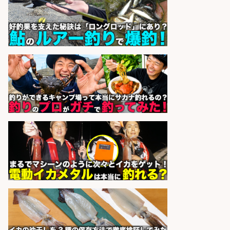
ッツ
sponsored by 求人ボックス
和食, 居酒屋/調理見習い・調理補助/
新鮮な魚料理×おでんの和食居酒屋
の若手スタッフ
サカナのハチベエ 矢場町店
会社名
sponsored by 求人ボックス
レジ打ち/日払いOK/おさかなの三枚
おろし/新潟県/小千谷市
株式会社G&G
会社名
sponsored by 求人ボックス
営業事務/「大津市」釣り具メーカ
ーの物流事務・営業アシスタント/
小野駅から徒歩6分/「時給1,300