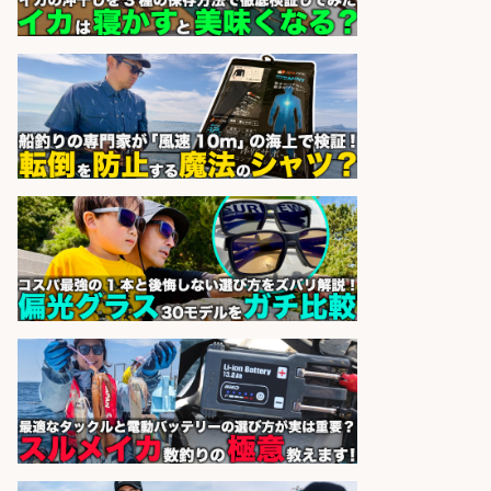
円」/大型連休あり×残業なし×土日
祝休み/滋賀県
株式会社ホットスタッフ滋賀
会社名
sponsored by 求人ボックス
営業事務/「大津市」釣り具メーカ
ーの物流事務・営業アシスタント/
小野駅徒歩6分/「時給1,300円」/大
型連休あり×残業なし×土日祝休み/
滋賀県
株式会社ホットスタッフ滋賀
会社名
sponsored by 求人ボックス
釣り具のリールやペダルの製造/福
井県あわら市
株式会社UPP
会社名