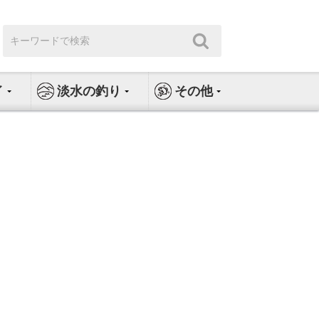
検
検
索:
索
イ
淡水の釣り
その他