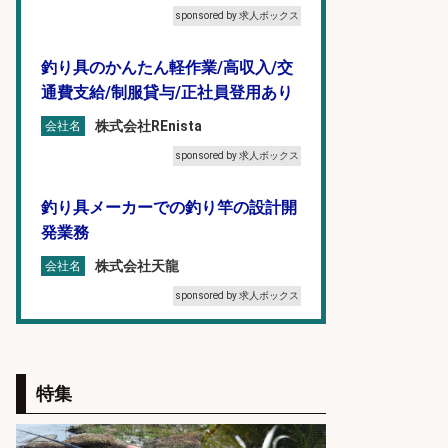
sponsored by 求人ボックス
釣り具のかんたん軽作業/高収入/交
通費支給/制服貸与/正社員登用あり
株式会社REnista
会社名
sponsored by 求人ボックス
釣り具メーカーでの釣り竿の設計開
発業務
株式会社天龍
会社名
sponsored by 求人ボックス
和食, 日本料理・懐石料理/店長・店
長候補/旬と手作りにこだわる!さか
特集
なの価値を上げ、地域を元気に!店長
候補募集