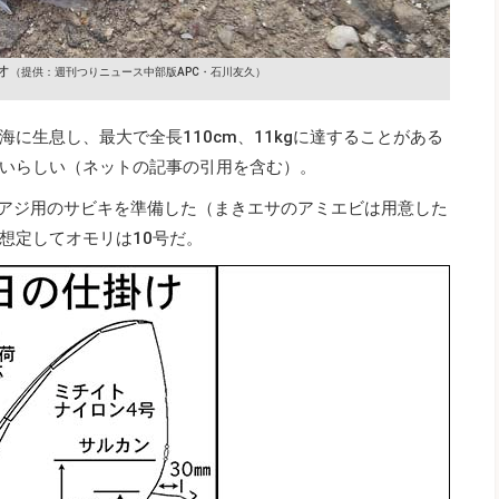
オ
（提供：週刊つりニュース中部版APC・石川友久）
に生息し、最大で全長110cm、11kgに達することがある
いらしい（ネットの記事の引用を含む）。
、小アジ用のサビキを準備した（まきエサのアミエビは用意した
想定してオモリは10号だ。