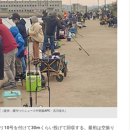
景
（提供：週刊つりニュース中部版APC・石川友久）
リ10号を付けて30mくらい投げて回収する。最初は空振り