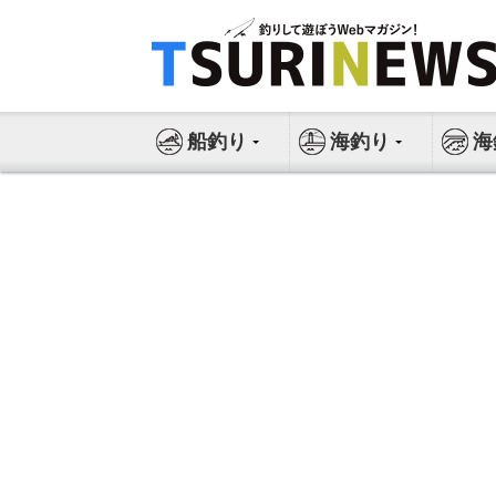
コ
ン
テ
ン
ツ
船釣り
海釣り
海
へ
ス
キ
ッ
プ