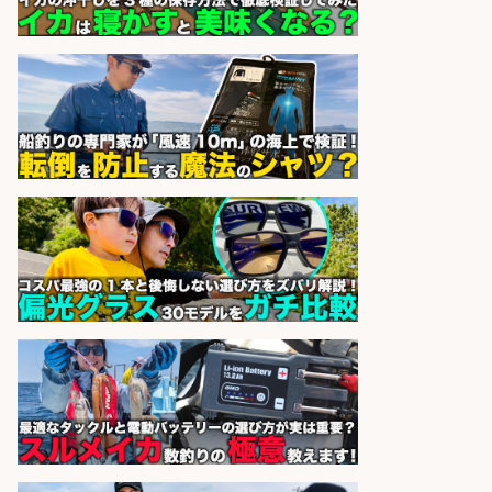
サカナのハチベエ 矢場町店
会社名
sponsored by 求人ボックス
未経験歓迎/釣り具メーカーでのル
ート営業/釣りや釣具などの知識必
須/残業なし
株式会社天龍
会社名
sponsored by 求人ボックス
和食, 日本料理・懐石料理/店長・店
長候補/ライブ感が満載!魚の価値を
上げ、食とエンタメで地域を元気に!
店長候補募集
魚と肴 いとおかし 魚と肴 いとお
会社名
かし
sponsored by 求人ボックス