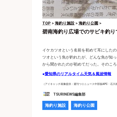
TOP
>
海釣り施設
>
海釣り公園
>
碧南海釣り広場でのサビキ釣り
イケカツオという名前を初めて耳にしたのは
ツオという魚が釣れたが、どんな魚が知っ
から聞かれたのが初めてだった。そのころ
●
愛知県のリアルタイム天気＆風波情報
（アイキャッチ画像提供：週刊つりニュース中部版APC・石川
TSURINEWS編集部
海釣り施設
海釣り公園