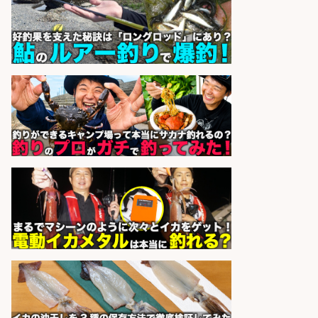
博多 華吉 博多 華吉
会社名
sponsored by 求人ボックス
釣り具メーカーでの釣り竿の販売促
進業務
株式会社天龍
会社名
sponsored by 求人ボックス
倉庫での釣り用品の軽作業スタッ
フ/未経験歓迎/交通費支給/制服貸
与/正社員登用あり
株式会社REnista
会社名
sponsored by 求人ボックス
和食, 居酒屋/調理見習い・調理補助/
新鮮な魚料理×おでんの和食居酒屋
の若手スタッフ