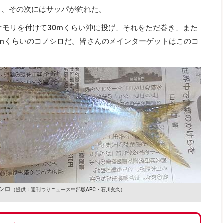
ロ、その次にはサッパが釣れた。
オモリを付けて30mくらい沖に投げ、それをただ巻き、また
cmくらいのコノシロだ。皆さんのメインターゲットはこのコ
シロ
（提供：週刊つりニュース中部版APC・石川友久）