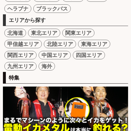
ヘラブナ
ブラックバス
エリアから探す
北海道
東北エリア
関東エリア
甲信越エリア
北陸エリア
東海エリア
関西エリア
中国エリア
四国エリア
九州エリア
海外
特集