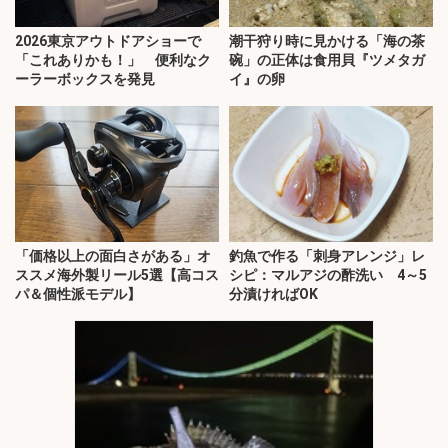
2026東京アウトドアショーで
潮干狩り時に見かける「海の茶
「これありかも！」 便利なク
碗」の正体は食用貝『ツメタガ
ーラーボックスを発見
イ』の卵
「価格以上の面白さがある」オ
釣魚で作る「刺身アレンジ」レ
ススメ海外製リール5選【高コス
シピ：マルアジの酢洗い 4～5
パ＆個性派モデル】
分漬ければOK