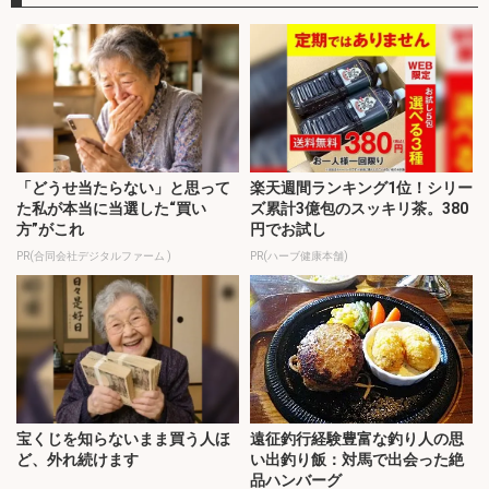
「どうせ当たらない」と思って
楽天週間ランキング1位！シリー
た私が本当に当選した“買い
ズ累計3億包のスッキリ茶。380
方”がこれ
円でお試し
PR(合同会社デジタルファーム )
PR(ハーブ健康本舗)
宝くじを知らないまま買う人ほ
遠征釣行経験豊富な釣り人の思
ど、外れ続けます
い出釣り飯：対馬で出会った絶
品ハンバーグ