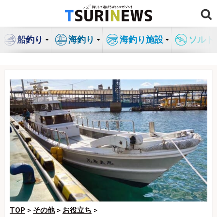
コ
ン
テ
船釣り
海釣り
海釣り施設
ソルト
ン
ツ
へ
ス
キ
ッ
プ
TOP
>
その他
>
お役立ち
>