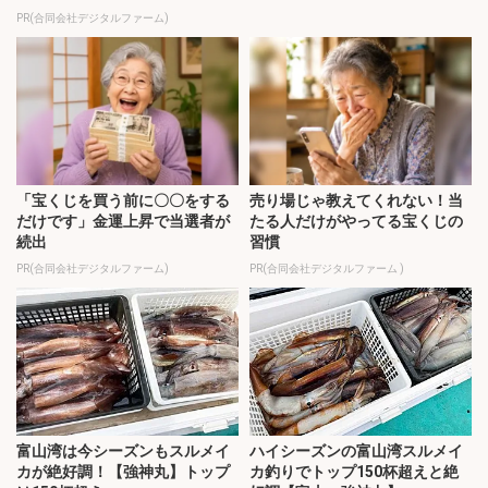
PR(合同会社デジタルファーム)
「宝くじを買う前に〇〇をする
売り場じゃ教えてくれない！当
だけです」金運上昇で当選者が
たる人だけがやってる宝くじの
続出
習慣
PR(合同会社デジタルファーム)
PR(合同会社デジタルファーム )
富山湾は今シーズンもスルメイ
ハイシーズンの富山湾スルメイ
カが絶好調！【強神丸】トップ
カ釣りでトップ150杯超えと絶