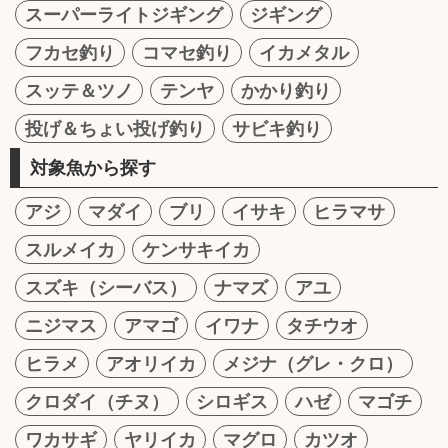
スーパーライトジギング
ジギング
フカセ釣り
コマセ釣り
イカメタル
スッテ＆ツノ
テンヤ
かかり釣り
投げ＆ちょい投げ釣り
サビキ釣り
対象魚から探す
アジ
マダイ
ブリ
イサキ
ヒラマサ
スルメイカ
ケンサキイカ
スズキ（シーバス）
ナマズ
アユ
ニジマス
アマゴ
イワナ
タチウオ
ヒラメ
アオリイカ
メジナ（グレ・クロ）
クロダイ（チヌ）
シロギス
ハゼ
マゴチ
ワカサギ
ヤリイカ
マグロ
カツオ