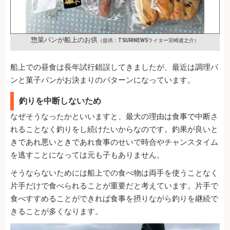
惣菜パンが船上のお供
（提供：TSURINEWSライター宮崎逝之介）
船上での昼食は長年試行錯誤してきましたが、最近は調理パ
ンと菓子パンがお決まりのパターンになっています。
釣りを中断しないため
なぜそうなったかといいますと、最大の理由は食事で中断さ
れることなく釣りをし続けたいからなのです。釣果が良いと
きであれ悪いときであれ食事のせいで時合やチャンスタイム
を逃すことになっては元も子もありません。
そうならないためには船上での食べ物は両手を使うことなく
片手だけで食べられることが重要だと考えています。片手で
食べすすめることができれば食事を摂りながら釣りを継続で
きることが多くなります。