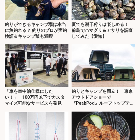
釣りができるキャンプ場は本当
夏でも潮干狩りは楽しめる！
に魚釣れる？ 釣りのプロが実釣
前島でハマグリ＆アサリを調査
検証＆キャンプ飯も満喫
してみた【愛知】
「車を車中泊仕様にした
釣りとキャンプを両立！ 東京
い！」 100万円以下でカスタ
アウトドアショーで
マイズ可能なサービスを発見
『PeakPod』ルーフトップテン
トに注目