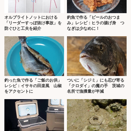
オルブライトノットにおける
釣魚で作る「ビールのおつま
「リーダーすっぽ抜け事故」を
み」レシピ：ヒラの揚げ身 つ
防ぐひと工夫を紹介
なぎは少なめに！
釣った魚で作る「ご飯のお供」
ついに「シジミ」にも忍び寄る
レシピ：イサキの田楽風 山椒
「クロダイ」の魔の手 茨城の
をアクセントに
名所で漁獲量が半減