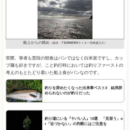
船上からの眺め
（提供：TSURINEWSライター宮崎逝之介）
実際、筆者も普段の朝食はパンではなく白米派ですし、カッ
プ麺も好きですが、こと釣行時においては釣りファーストの
考えのもとたどり着いた船上食がパンなのです。
釣りを辞めたくなった出来事ベスト3 結局辞
められないのが釣りだった
釣り場にいる『ヤバい人』10選 「見習う」o
r「近づかない」の判断にはご注意を