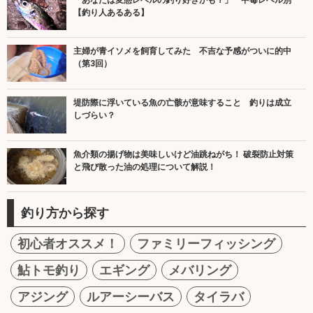
【釣り人あるある】
主婦が青イソメを飼育してみた 不吉な予感がついに的中
（第3回）
堤防際に浮いている魚の亡骸が意味すること 釣りは成立
しづらい？
魚介類の揚げ物は美味しいけど油跳ねがち！ 破裂防止対策
と飛び散った油の処理について解説！
釣り方から探す
初心者オススメ！
ファミリーフィッシング
鮎トモ釣り
エギング
メバリング
アジング
ルアーシーバス
タイラバ