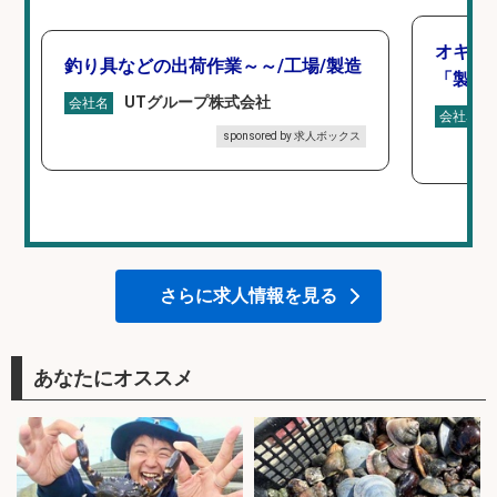
オキア
釣り具などの出荷作業～～/工場/製造
「製造
UTグループ株式会社
会社名
会社名
sponsored by 求人ボックス
さらに求人情報を見る
あなたにオススメ