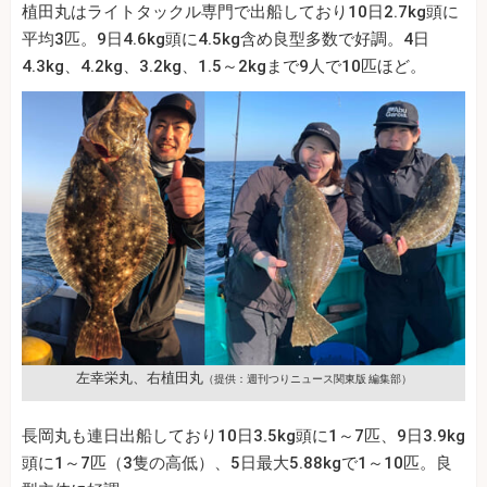
植田丸はライトタックル専門で出船しており10日2.7kg頭に
平均3匹。9日4.6kg頭に4.5kg含め良型多数で好調。4日
4.3kg、4.2kg、3.2kg、1.5～2kgまで9人で10匹ほど。
左幸栄丸、右植田丸
（提供：週刊つりニュース関東版 編集部）
長岡丸も連日出船しており10日3.5kg頭に1～7匹、9日3.9kg
頭に1～7匹（3隻の高低）、5日最大5.88kgで1～10匹。良