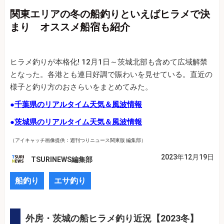
関東エリアの冬の船釣りといえばヒラメで決
まり オススメ船宿も紹介
ヒラメ釣りが本格化! 12月1日～茨城北部も含めて広域解禁
となった。各港とも連日好調で賑わいを見せている。直近の
様子と釣り方のおさらいをまとめてみた。
●
千葉県のリアルタイム天気＆風波情報
●
茨城県のリアルタイム天気＆風波情報
（アイキャッチ画像提供：週刊つりニュース関東版 編集部）
2023年12月19日
TSURINEWS編集部
船釣り
エサ釣り
外房・茨城の船ヒラメ釣り近況【2023冬】