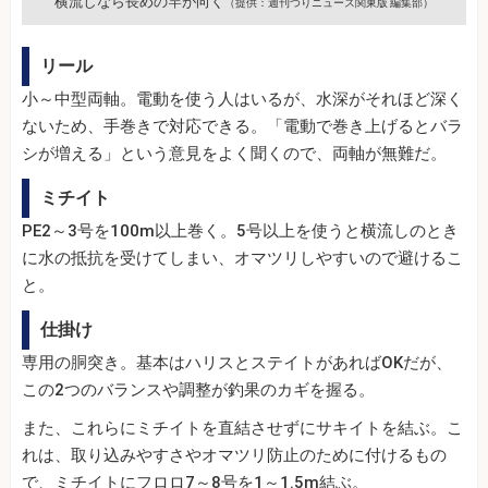
横流しなら長めの竿が向く
（提供：週刊つりニュース関東版 編集部）
リール
小～中型両軸。電動を使う人はいるが、水深がそれほど深く
ないため、手巻きで対応できる。「電動で巻き上げるとバラ
シが増える」という意見をよく聞くので、両軸が無難だ。
ミチイト
PE2～3号を100m以上巻く。5号以上を使うと横流しのとき
に水の抵抗を受けてしまい、オマツリしやすいので避けるこ
と。
仕掛け
専用の胴突き。基本はハリスとステイトがあればOKだが、
この2つのバランスや調整が釣果のカギを握る。
また、これらにミチイトを直結させずにサキイトを結ぶ。こ
れは、取り込みやすさやオマツリ防止のために付けるもの
で、ミチイトにフロロ7～8号を1～1.5m結ぶ。