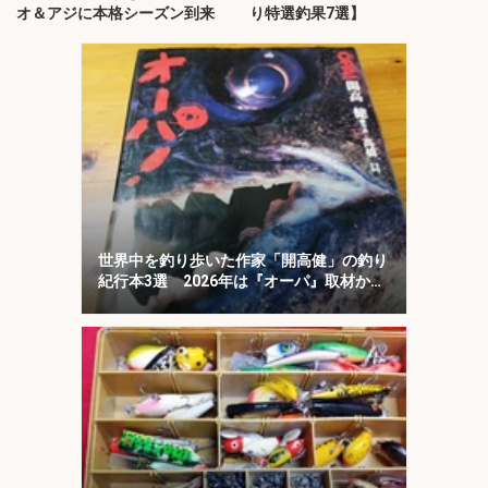
オ＆アジに本格シーズン到来
り特選釣果7選】
世界中を釣り歩いた作家「開高健」の釣り
紀行本3選 2026年は『オーパ』取材から
50周年