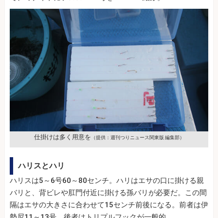
仕掛けは多く用意を
（提供：週刊つりニュース関東版 編集部）
ハリスとハリ
ハリスは5～6号60～80センチ。ハリはエサの口に掛ける親
バリと、背ビレや肛門付近に掛ける孫バリが必要だ。この間
隔はエサの大きさに合わせて15センチ前後になる。前者は伊
勢尼11～13号、後者はトリプルフックが一般的。