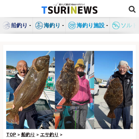
コ
ン
テ
船釣り
海釣り
海釣り施設
ソルト
ン
ツ
へ
ス
キ
ッ
プ
TOP
>
船釣り
>
エサ釣り
>