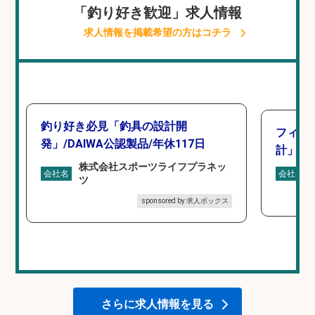
「釣り好き歓迎」求人情報
求人情報を掲載希望の方はコチラ
釣り好き必見「釣具の設計開
フィッ
発」/DAIWA公認製品/年休117日
計」
株式会社スポーツライフプラネッ
会社名
会社名
ツ
sponsored by 求人ボックス
さらに求人情報を見る