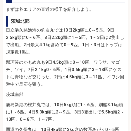
まずは各エリアの直近の様子を紹介しよう。
茨城北部
日立港久慈漁港の釣友丸では10日2kg頭に0～5匹。9日
2.5kg頭に0～6匹、8日2.2kg頭に1～5匹。1～3日は2隻出し
で出船。2日最大4.1kg含めて0～9匹。1日・3日はトップは
規定数10匹。
那珂湊のかもめ丸も9日4.5kg頭に0～10尾、ワラサ、マゴ
チ、ソイ。7日2.1kg0～6匹。1日3.6kg頭に3～13匹にゲス
トに青物など交じった。2日は4.5kg頭に3～11匹、イワシ回
遊中で反応を狙う。
茨城南部
鹿島新港の桜井丸では、10日5kg頭に1～6匹、別船3.1kg頭
に1～6匹。4日5.3kg頭に2～9匹。3日3隻出しで5.5kg頭2～
10匹、0～8匹、1～7匹。
同港の久保丸は、10日4kg頭に3kg含め数匹あがり0～5匹、