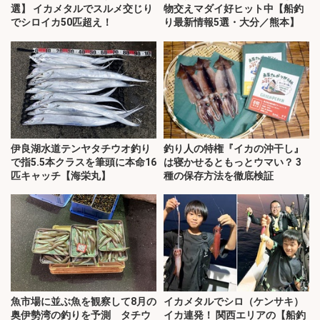
選】 イカメタルでスルメ交じり
物交えマダイ好ヒット中【船釣
でシロイカ50匹超え！
り最新情報5選・大分／熊本】
伊良湖水道テンヤタチウオ釣り
釣り人の特権『イカの沖干し』
で指5.5本クラスを筆頭に本命16
は寝かせるともっとウマい？ 3
匹キャッチ【海栄丸】
種の保存方法を徹底検証
魚市場に並ぶ魚を観察して8月の
イカメタルでシロ（ケンサキ）
奥伊勢湾の釣りを予測 タチウ
イカ連発！ 関西エリアの【船釣