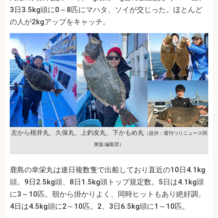
3日3.5kg頭に0～8匹にマハタ、ソイが交じった。ほとんど
の人が2kgアップをキャッチ。
左から桜井丸、久保丸、上釣友丸、下かもめ丸
（提供：週刊つりニュース関
東版 編集部）
鹿島の幸栄丸は連日複数隻で出船しており直近の10日4.1kg
頭。9日2.5kg頭、8日1.5kg頭トップ規定数。5日は4.1kg頭
に3～10匹。朝から掛かりよく、同時ヒットもあり絶好調。
4日は4.5kg頭に2～10匹。2、3日6.5kg頭に1～10匹。