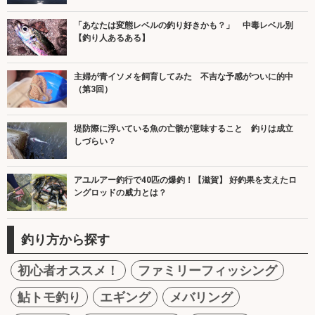
「あなたは変態レベルの釣り好きかも？」 中毒レベル別
【釣り人あるある】
主婦が青イソメを飼育してみた 不吉な予感がついに的中
（第3回）
堤防際に浮いている魚の亡骸が意味すること 釣りは成立
しづらい？
アユルアー釣行で40匹の爆釣！【滋賀】 好釣果を支えたロ
ングロッドの威力とは？
釣り方から探す
初心者オススメ！
ファミリーフィッシング
鮎トモ釣り
エギング
メバリング