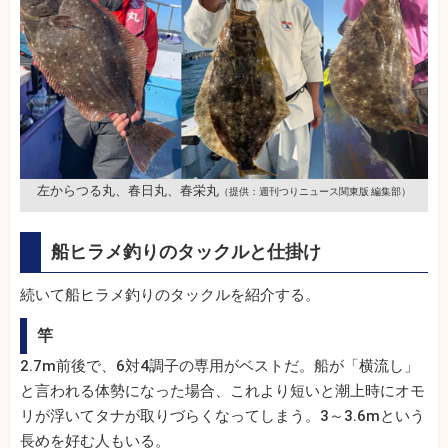
左からつる丸、春日丸、春栄丸
（提供：週刊つりニュース関東版 編集部）
船ヒラメ釣りのタックルと仕掛け
続いて船ヒラメ釣りのタックルを紹介する。
竿
2.7m前後で、6対4調子の専用がベストだ。船が「横流し」
と言われる体勢になった場合、これより短いと潮上時にオモ
リが浮いてタナが取りづらくなってしまう。3～3.6mという
長めを好む人もいる。