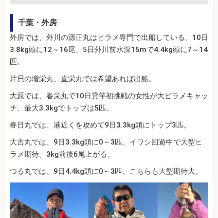
千葉・外房
外房では、外川の源正丸はヒラメ専門で出船している。10日
3.8kg頭に12～16尾、5日外川前水深15mで4.4kg頭に7～14
匹。
片貝の増栄丸、直栄丸では希望あれば出船。
大原では、春栄丸で10日貸竿初挑戦の女性が大ビラメキャッ
チ、最大3.3kgでトップは5匹。
春日丸では、港近くを攻めて9日3.3kg頭にトップ3匹。
大吉丸では、9日3.3kg頭に0～3匹、イワシ回遊中で大型ヒ
ラメ期待。3kg前後6尾上がる。
つる丸では、9日4.4kg頭に0～3匹、こちらも大型期待大。