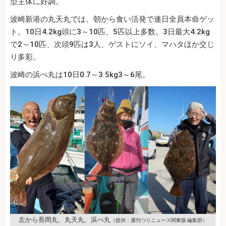
型主体に好調。
波崎新港の丸天丸では、朝から食い活発で連日全員本命ゲッ
ト。10日4.2kg頭に3～10匹、5匹以上多数。3日最大4.2kg
で2～10匹、次頭9匹は3人、ゲストにソイ、マハタほか交じ
り多彩。
波崎の浜べ丸は10日0.7～3.5kg3～6尾。
左から長岡丸、丸天丸、浜べ丸
（提供：週刊つりニュース関東版 編集部）