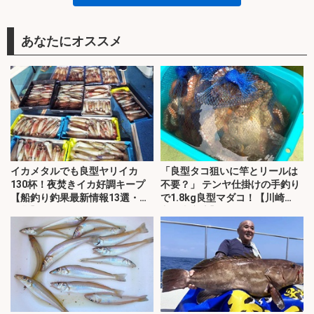
あなたにオススメ
イカメタルでも良型ヤリイカ
「良型タコ狙いに竿とリールは
130杯！夜焚きイカ好調キープ
不要？」 テンヤ仕掛けの手釣り
【船釣り釣果最新情報13選・玄
で1.8kg良型マダコ！【川崎
界灘】
丸・東京湾】