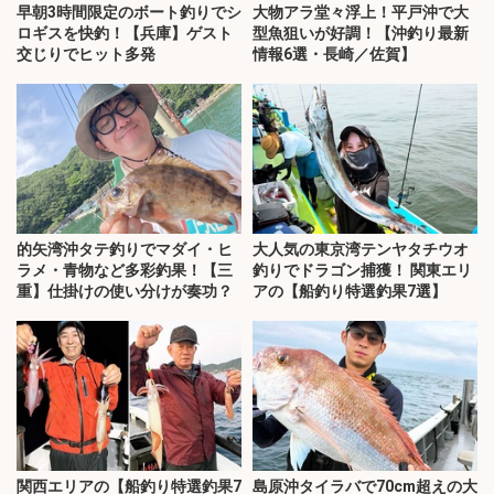
早朝3時間限定のボート釣りでシ
大物アラ堂々浮上！平戸沖で大
ロギスを快釣！【兵庫】ゲスト
型魚狙いが好調！【沖釣り最新
交じりでヒット多発
情報6選・長崎／佐賀】
的矢湾沖タテ釣りでマダイ・ヒ
大人気の東京湾テンヤタチウオ
ラメ・青物など多彩釣果！【三
釣りでドラゴン捕獲！ 関東エリ
重】仕掛けの使い分けが奏功？
アの【船釣り特選釣果7選】
関西エリアの【船釣り特選釣果7
島原沖タイラバで70cm超えの大