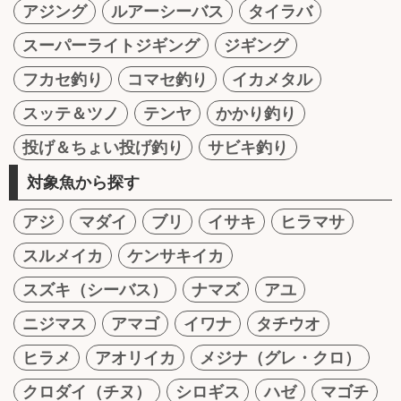
アジング
ルアーシーバス
タイラバ
スーパーライトジギング
ジギング
フカセ釣り
コマセ釣り
イカメタル
スッテ＆ツノ
テンヤ
かかり釣り
投げ＆ちょい投げ釣り
サビキ釣り
対象魚から探す
アジ
マダイ
ブリ
イサキ
ヒラマサ
スルメイカ
ケンサキイカ
スズキ（シーバス）
ナマズ
アユ
ニジマス
アマゴ
イワナ
タチウオ
ヒラメ
アオリイカ
メジナ（グレ・クロ）
クロダイ（チヌ）
シロギス
ハゼ
マゴチ