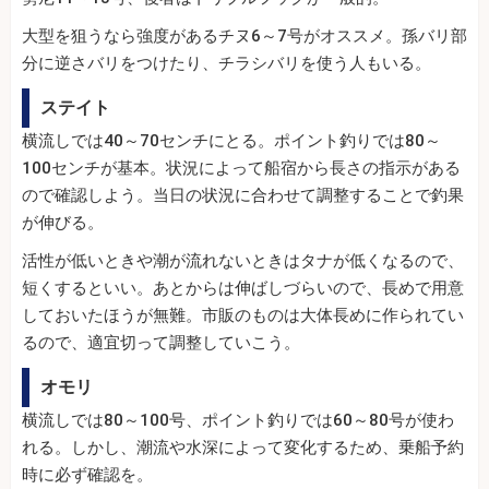
大型を狙うなら強度があるチヌ6～7号がオススメ。孫バリ部
分に逆さバリをつけたり、チラシバリを使う人もいる。
ステイト
横流しでは40～70センチにとる。ポイント釣りでは80～
100センチが基本。状況によって船宿から長さの指示がある
ので確認しよう。当日の状況に合わせて調整することで釣果
が伸びる。
活性が低いときや潮が流れないときはタナが低くなるので、
短くするといい。あとからは伸ばしづらいので、長めで用意
しておいたほうが無難。市販のものは大体長めに作られてい
るので、適宜切って調整していこう。
オモリ
横流しでは80～100号、ポイント釣りでは60～80号が使わ
れる。しかし、潮流や水深によって変化するため、乗船予約
時に必ず確認を。