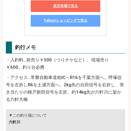
楽天市場で見る
Yahoo!ショッピングで見る
釣行メモ
・入釣料…前売り￥500（つりチケなど）、現場売り
￥600。釣り台必携
・アクセス…常磐自動車道柏IC～R16を千葉方面へ。呼塚信
号を左折しR6を土浦方面へ。2kg先の台田信号を右折し、突
き当たりの根戸新田信号を左折。約14kg先が六軒川に架か
る六軒大橋
▼この釣り場について
六軒川