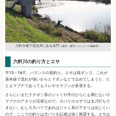
六軒大橋下流北岸にある水門
（提供：週刊へらニュース編集部）
六軒川の釣り方とエサ
竿13～16尺、バランスの底釣り。エサは両ダンゴ。これが
基本線で流れが強いからとドボンなどで止めてしまうと、た
とえマブナであってもスレやカラツンが多発する。
さらにいまだクチボソ系のジャミや手のひらにも満たない小
マブナのアタリが活発なので、小バリ小エサでは太刀打ちで
きない。むしろ大バリであればジャミ系のアタリは出にくい
ので、ここでの釣りは大バリを記者は強く推奨する。エサは