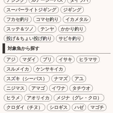
アジング
ルアーシーバス
タイラバ
スーパーライトジギング
ジギング
フカセ釣り
コマセ釣り
イカメタル
スッテ＆ツノ
テンヤ
かかり釣り
投げ＆ちょい投げ釣り
サビキ釣り
対象魚から探す
アジ
マダイ
ブリ
イサキ
ヒラマサ
スルメイカ
ケンサキイカ
スズキ（シーバス）
ナマズ
アユ
ニジマス
アマゴ
イワナ
タチウオ
ヒラメ
アオリイカ
メジナ（グレ・クロ）
クロダイ（チヌ）
シロギス
ハゼ
マゴチ