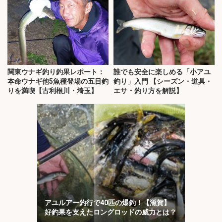
関東ウナギ釣り釣果レポート：
誰でも安全に楽しめる「小アユ
本命ウナギ他5魚種登場の五目釣
釣り」入門 【シーズン・道具・
りを満喫【古利根川・埼玉】
エサ・釣り方を解説】
アユルアー釣行で40匹の爆釣！【滋賀】
好釣果を支えたロングロッドの威力とは？