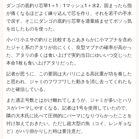
ダンゴの底釣り芯華1＋1：1マッシュ1＋水2。固まったら指
が痛くなるほどよく練り込んで芯を作り、それを若干の手水
で戻す。そこにダンゴの底釣り芯華を適量絡ませてボソっ気
を出したものを使った。
小バリ小エサの釣りと比較するとあきらかに小マブナを含め
たジャミ系のアタリが出にくく、良型マブナの確率が高かっ
た。アタリの多くは食い上げで実釣当日にゆいいつ交じった
本命1枚も食い上げアタリだった。
記者が思うに、この要因は大バリによる高比重が功を奏した
と思われ、ジャミのフワフワした動きを消し去ってくれたも
のと確信している。
また適正号数とはかけ離れてしまうが、ジャミが多いとハリ
スがパーマしやすくなる。記者は1号を使用していたので、
隣の大木氏に比べて圧倒的にパーマになりづらかったことを
付け加えておきたい。ただし超大型の魚（コイ、レンギョな
ど）がハリ掛かりした時は要注意だ。