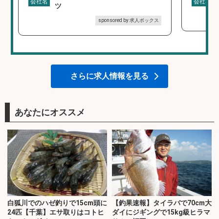
会社名
会社名
ツ
sponsored by 求人ボックス
さらに求人情報を見る
あなたにオススメ
白狐川でのハゼ釣りで15cm頭に
【釣果速報】タイラバで70cm大
24匹【千葉】エサ取りはコトヒ
ダイにジギングで15kg級ヒラマ