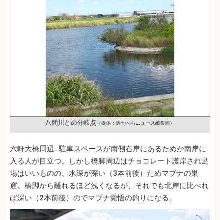
八間川との分岐点
（提供：週刊へらニュース編集部）
六軒大橋周辺…駐車スペースが南側右岸にあるためか南岸に
入る人が目立つ。しかし橋脚周辺はチョコレート護岸され足
場はいいものの、水深が深い（3本前後）ためマブナの巣
窟。橋脚から離れるほど浅くなるが、それでも北岸に比べれ
ば深い（2本前後）のでマブナ覚悟の釣りになる。