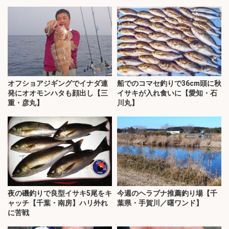
オフショアジギングでイナダ連
船でのコマセ釣りで36cm頭に秋
発にオオモンハタも顔出し【三
イサキが入れ食いに【愛知・石
重・彦丸】
川丸】
夜の磯釣りで良型イサキ5尾をキ
今週のヘラブナ推薦釣り場【千
ャッチ【千葉・南房】ハリ外れ
葉県・手賀川／曙ワンド】
に苦戦