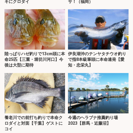
キにクロダイ
サ！（福岡）
陸っぱりハゼ釣りで13cm頭に本
伊良湖沖のテンヤタチウオ釣り
命25匹【三重・堀切川河口】今
で指8本級筆頭に本命連発【愛
後は大型に期待
知・忠栄丸】
養老川での前打ち釣りで本命ク
今週のヘラブナ推薦釣り場
ロダイと対面【千葉】ゲストに
2023【群馬・近藤沼】
コイ