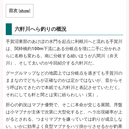
目次
[
show
]
六軒川へら釣りの概況
手賀沼東部のあけぼの水門を起点に利根川へと流れる手賀川
は、関枠橋約100m下流にある分岐点を境に二手に分かれさ
らに名称も変わる。南に分岐する細いほうが八間川（弁天
川）、そして太いのが今回紹介する六軒川だ。
グーグルマップなどの地図上では分岐点を過ぎても手賀川の
ままなのでどちらが正確なのかは定かではないが、昔からそ
う呼ばれてきたので本紙でも六軒川と表記させていただく。
それにしても軒と間とは実に紛らわしい（笑）。
肝心の釣況はマブナ優勢で、そこに本命が交じる展開。序盤
は小マブナが主体で次第に大型化すると、ヘラ出現確率が上
がるとされる。つまりマブナを嫌っていては釣りが成立しな
い。いかに効率よく良型マブナをハリ掛かりさせるかが釣果