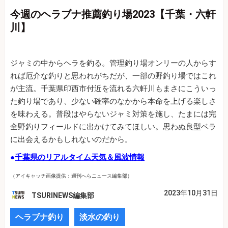
今週のヘラブナ推薦釣り場2023【千葉・六軒
川】
ジャミの中からヘラを釣る。管理釣り場オンリーの人からす
れば厄介な釣りと思われがちだが、一部の野釣り場ではこれ
が主流。千葉県印西市付近を流れる六軒川もまさにこういっ
た釣り場であり、少ない確率のなかから本命を上げる楽しさ
を味わえる。普段はやらないジャミ対策を施し、たまには完
全野釣りフィールドに出かけてみてほしい。思わぬ良型ベラ
に出会えるかもしれないのだから。
●
千葉県のリアルタイム天気＆風波情報
（アイキャッチ画像提供：週刊へらニュース編集部）
2023年10月31日
TSURINEWS編集部
ヘラブナ釣り
淡水の釣り