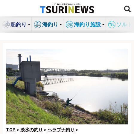
コ
ン
テ
船釣り
海釣り
海釣り施設
ソルト
ン
ツ
へ
ス
キ
ッ
プ
TOP
>
淡水の釣り
>
ヘラブナ釣り
>