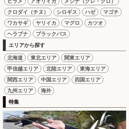
ヒラメ
アオリイカ
メジナ（グレ・クロ）
クロダイ（チヌ）
シロギス
ハゼ
マゴチ
ワカサギ
ヤリイカ
マグロ
カツオ
ヘラブナ
ブラックバス
エリアから探す
北海道
東北エリア
関東エリア
甲信越エリア
北陸エリア
東海エリア
関西エリア
中国エリア
四国エリア
九州エリア
海外
特集