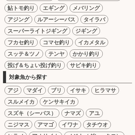
鮎トモ釣り
エギング
メバリング
アジング
ルアーシーバス
タイラバ
スーパーライトジギング
ジギング
フカセ釣り
コマセ釣り
イカメタル
スッテ＆ツノ
テンヤ
かかり釣り
投げ＆ちょい投げ釣り
サビキ釣り
対象魚から探す
アジ
マダイ
ブリ
イサキ
ヒラマサ
スルメイカ
ケンサキイカ
スズキ（シーバス）
ナマズ
アユ
ニジマス
アマゴ
イワナ
タチウオ