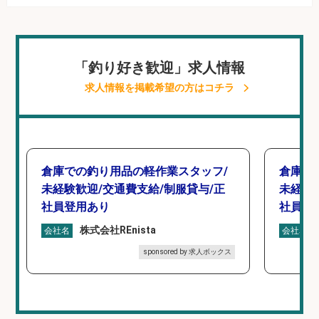
「釣り好き歓迎」求人情報
求人情報を掲載希望の方はコチラ
倉庫での釣り用品の軽作業スタッフ/
倉庫で
未経験歓迎/交通費支給/制服貸与/正
未経験
社員登用あり
社員登
株式会社REnista
会社名
会社名
sponsored by 求人ボックス