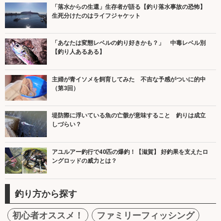
「落水からの生還」生存者が語る【釣り落水事故の恐怖】
生死分けたのはライフジャケット
「あなたは変態レベルの釣り好きかも？」 中毒レベル別
【釣り人あるある】
主婦が青イソメを飼育してみた 不吉な予感がついに的中
（第3回）
堤防際に浮いている魚の亡骸が意味すること 釣りは成立
しづらい？
アユルアー釣行で40匹の爆釣！【滋賀】 好釣果を支えたロ
ングロッドの威力とは？
釣り方から探す
初心者オススメ！
ファミリーフィッシング