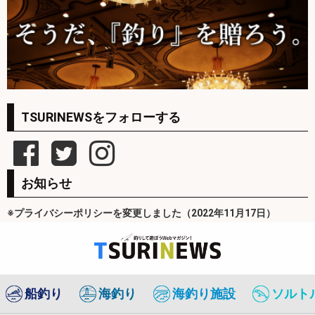
TSURINEWSをフォローする
お知らせ
※プライバシーポリシーを変更しました（2022年11月17日）
船釣り
海釣り
海釣り施設
ソルト