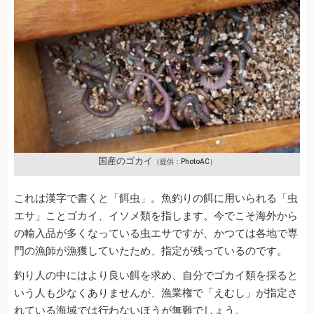
国産のゴカイ
（提供：PhotoAC）
これは漢字で書くと「餌虫」。魚釣りの餌に用いられる「虫
エサ」ことゴカイ、イソメ類を指します。今でこそ海外から
の輸入品が多くなっている虫エサですが、かつては各地で専
門の漁師が漁獲していたため、指定が残っているのです。
釣り人の中にはより良い餌を求め、自分でゴカイ類を採ると
いう人も少なくありませんが、漁業権で「えむし」が指定さ
れている海域では行わないほうが無難でしょう。