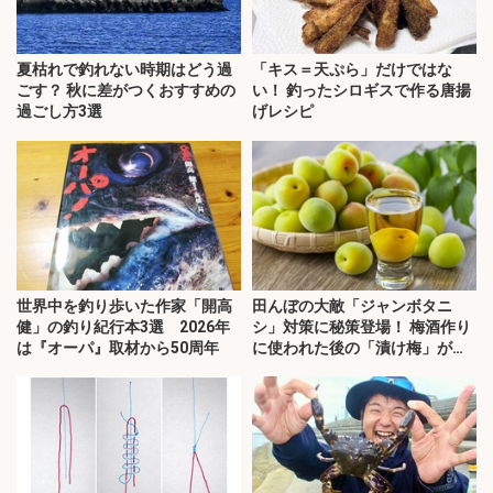
夏枯れで釣れない時期はどう過
「キス＝天ぷら」だけではな
ごす？ 秋に差がつくおすすめの
い！ 釣ったシロギスで作る唐揚
過ごし方3選
げレシピ
世界中を釣り歩いた作家「開高
田んぼの大敵「ジャンボタニ
健」の釣り紀行本3選 2026年
シ」対策に秘策登場！ 梅酒作り
は『オーパ』取材から50周年
に使われた後の「漬け梅」が効
く？