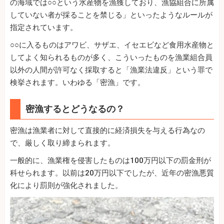
の海域では○○という水産物を漁獲しており、漁協組合に所属
していない者が採ることを禁じる」といったようなルールが
指定されています。
○○に入るものはアワビ、サザエ、イセエビなど食用水産物と
してよく知られるものが多く、こういったものを漁業組合員
以外の人間が許可なく採取すると「漁業法違反」という罪で
検挙されます。いわゆる「密漁」です。
密漁するとどうなるの？
密漁は漁業者に対して直接的に経済損失を与える行為なの
で、厳しく取り締まられます。
一般的に、漁業権を侵害したものは100万円以下の罰金刑が
科せられます。以前は20万円以下でしたが、近年の密漁悪質
化により罰則が強化されました。