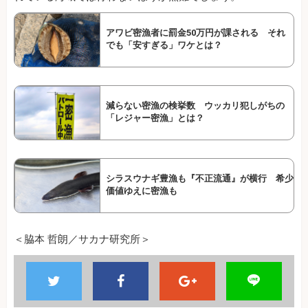
アワビ密漁者に罰金50万円が課される それ
でも「安すぎる」ワケとは？
減らない密漁の検挙数 ウッカリ犯しがちの
「レジャー密漁」とは？
シラスウナギ豊漁も『不正流通』が横行 希少
価値ゆえに密漁も
＜脇本 哲朗／サカナ研究所＞