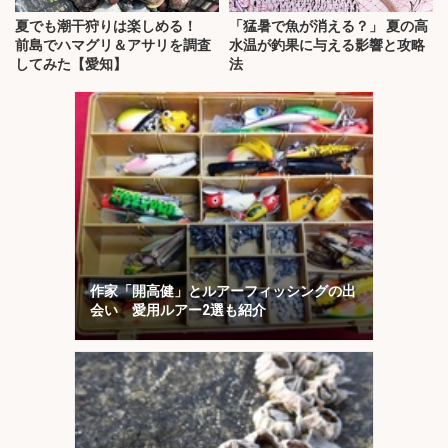
夏でも潮干狩りは楽しめる！
「猛暑で魚が消える？」 夏の高
前島でハマグリ＆アサリを調査
水温が釣果に与える影響と攻略
してみた【愛知】
法
作家「開高健」とルアーフィッシングの出
会い 愛用ルアー2選も紹介