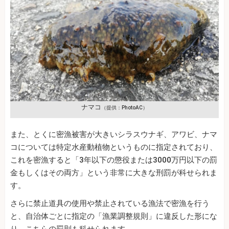
ナマコ
（提供：PhotoAC）
また、とくに密漁被害が大きいシラスウナギ、アワビ、ナマ
コについては特定水産動植物というものに指定されており、
これを密漁すると「3年以下の懲役または3000万円以下の罰
金もしくはその両方」という非常に大きな刑罰が科せられま
す。
さらに禁止道具の使用や禁止されている漁法で密漁を行う
と、自治体ごとに指定の「漁業調整規則」に違反した形にな
り、こちらの罰則も科せられます。