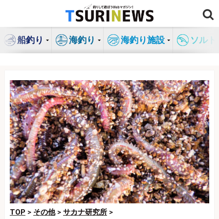
コ
ン
テ
船釣り
海釣り
海釣り施設
ソルト
ン
ツ
へ
ス
キ
ッ
プ
TOP
>
その他
>
サカナ研究所
>