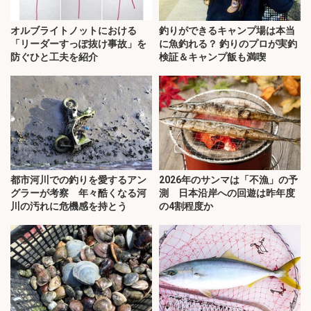
オルブライトノットにおける
釣りができるキャンプ場は本当
「リーダーすっぽ抜け事故」を
に魚釣れる？ 釣りのプロが実釣
防ぐひと工夫を紹介
検証＆キャンプ飯も満喫
都市河川での釣りを愛するアン
2026年のサンマは「不漁」の予
グラーが考察 年々酷くなる河
測 日本沿岸への回遊は昨年度
川の汚れに危機感を持とう
の4割程度か