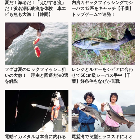
夏だ！海老だ！「えびすき漁」
内房カヤックフィッシングでシ
だ！浜名湖伝統漁を体験 車エ
ーバス13匹をキャッチ【千葉】
ビも魚も大漁！【静岡】
トップゲームで連発！
フグは夏のロックフィッシュ狙
レンジとルアーをシビアに合わ
いの大敵！ 理由と回避方法3選
せて60cm級シーバス手中【千
を解説
葉】好条件もなぜか苦戦
電動イカメタルは本当に釣れる
尾鷲湾で良型ヒラスズキにオオ