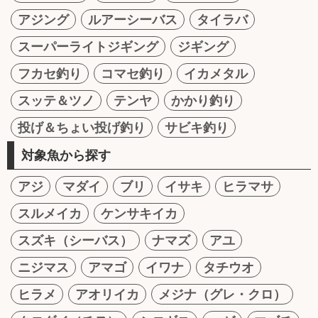
アジング
ルアーシーバス
タイラバ
スーパーライトジギング
ジギング
フカセ釣り
コマセ釣り
イカメタル
スッテ＆ツノ
テンヤ
かかり釣り
投げ＆ちょい投げ釣り
サビキ釣り
対象魚から探す
アジ
マダイ
ブリ
イサキ
ヒラマサ
スルメイカ
ケンサキイカ
スズキ（シーバス）
ナマズ
アユ
ニジマス
アマゴ
イワナ
タチウオ
ヒラメ
アオリイカ
メジナ（グレ・クロ）