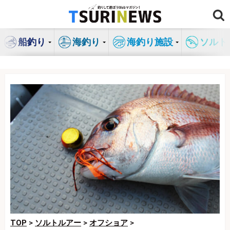
コ
ン
テ
船釣り
海釣り
海釣り施設
ソルト
ン
ツ
へ
ス
キ
ッ
プ
TOP
>
ソルトルアー
>
オフショア
>