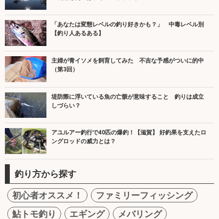
「あなたは変態レベルの釣り好きかも？」 中毒レベル別
【釣り人あるある】
主婦が青イソメを飼育してみた 不吉な予感がついに的中
（第3回）
堤防際に浮いている魚の亡骸が意味すること 釣りは成立
しづらい？
アユルアー釣行で40匹の爆釣！【滋賀】 好釣果を支えたロ
ングロッドの威力とは？
釣り方から探す
初心者オススメ！
ファミリーフィッシング
鮎トモ釣り
エギング
メバリング