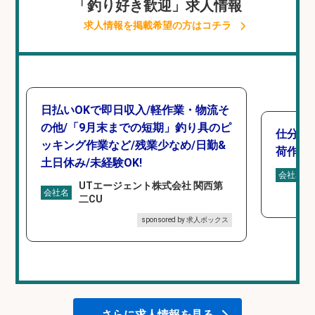
「釣り好き歓迎」求人情報
求人情報を掲載希望の方はコチラ
日払いOKで即日収入/軽作業・物流そ
の他/「9月末までの短期」釣り具のピ
仕分け
ッキング作業など/残業少なめ/日勤&
荷作業
土日休み/未経験OK!
会社名
UTエージェント株式会社 関西第
会社名
二CU
sponsored by 求人ボックス
さらに求人情報を見る