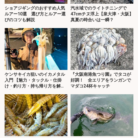
ショアジギングのおすすめ人気
汽水域でのライトチニングで
ルアー10選 選び方とルアー選
47cmチヌ浮上【泉大津・大阪】
びのコツも解説
真夏の時合いは一瞬？
ケンサキイカ狙いのイカメタル
『大阪南港魚つり園』でタコが
入門 【魅力・タックル・仕掛
好調！ 全エリアをランガンで
け・釣り方・持ち帰り方を解
マダコ24杯キャッチ
説】