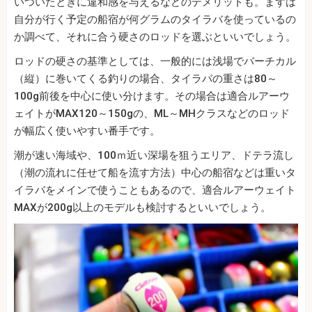
いついたときに違和感を与えるなどのデメリットも。まずは
自分が行く予定の船宿が何グラムのタイラバを使っているの
か調べて、それに合う硬さのロッドを選ぶといいでしょう。
ロッドの硬さの基準としては、一般的には浅場でバーチカル
（縦）に巻いてくる釣りの場合、タイラバの重さは80～
100g前後を中心に使い分けます。その場合は適合ルアーウ
ェイトがMAX120～150gの、ML～MHクラスなどのロッド
が幅広く使いやすい番手です。
潮が速い海域や、100ｍ近い深場を狙うエリア、ドテラ流し
（潮の流れに任せて船を流す方法）中心の船宿などは重いタ
イラバをメインで使うこともあるので、適合ルアーウェイト
MAXが200g以上のモデルも検討するといいでしょう。