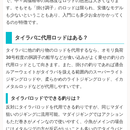
で、中～高価格帯の高感度なロッドの恩恵は大きくなりま
す。そもそも「掛け調子」のロッドは限られ、安価なモデル
も少ないということもあり、入門にも多少お金がかかってく
るのが特徴です。
タイラバに代用ロッドはある？
タイラバに他の釣り物のロッドを代用するなら、オモリ負荷
30号程度の胴調子の船竿などが食い込みがよく乗せの釣りの
代用ロッドとして向きます。また、掛けの釣りであれば適合
ルアーウェイトがタイラバを扱える範囲内のスーパーライト
ジギングロッドや、柔らかめのライトジギングロッド、イカ
メタルロッドなどが代用しやすいです。
タイラバロッドでできる釣りは？
反対にタイラバロッドを代用できる釣りですが、同じマダイ
狙いのジギングに流用可能。マダイジギングではアクション
もただ巻きがメインなので使いやすく、小魚がメインの場合
にはメタルジグの方が反応がいいことも多いのでタイラバと