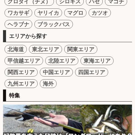
クロダイ（チヌ）
シロギス
ハゼ
マゴチ
ワカサギ
ヤリイカ
マグロ
カツオ
ヘラブナ
ブラックバス
エリアから探す
北海道
東北エリア
関東エリア
甲信越エリア
北陸エリア
東海エリア
関西エリア
中国エリア
四国エリア
九州エリア
海外
特集