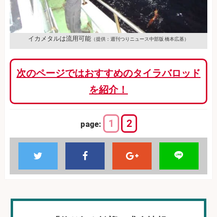
イカメタルは流用可能
（提供：週刊つりニュース中部版 橋本広基）
次のページではおすすめのタイラバロッド
を紹介！
1
2
page: